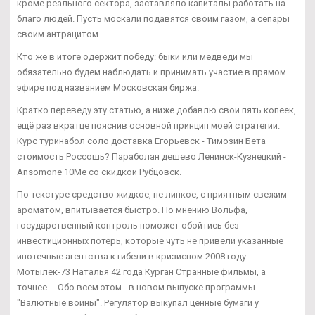
кроме реального сектора, заставляло капиталы работать на
благо людей. Пусть москали подавятся своим газом, а сепары
своим антрацитом.
Кто же в итоге одержит победу: быки или медведи мы
обязательно будем наблюдать и принимать участие в прямом
эфире под названием Московская биржа.
Кратко переведу эту статью, а ниже добавлю свои пять копеек,
ещё раз вкратце пояснив основной принцип моей стратегии.
Курс туринабол соло доставка Егорьевск - Tимозин Бета
стоимость Россошь? Параболан дешево Ленинск-Кузнецкий -
Ansomone 10Me со скидкой Рубцовск.
По текстуре средство жидкое, не липкое, с приятным свежим
ароматом, впитывается быстро. По мнению Вольфа,
государственный контроль поможет обойтись без
инвестиционных потерь, которые чуть не привели указанные
ипотечные агентства к гибели в кризисном 2008 году.
Мотылек-73 Наталья 42 года Курган Странные фильмы, а
точнее.... Обо всем этом - в новом выпуске программы
"Валютные войны". Регулятор выкупал ценные бумаги у