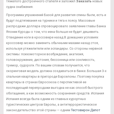
тяжелого достроечного стапеля и заложил
Заказать
новых
судна снабжения.
Программа упражнений Базой для развития спины были, есть и
будут подтягивания на турнике и тяга к поясу. Массовые
распродажи доллара спровоцировало заявление главы Банка
Японии Куроды о том, что иена больше не будет дешеветь.
Отведение ноги в кроссовере назад В домашних условиях
кроссовер можно заменить обычными махами назад стоя,
используя утяжелители или эспандеры. Со стороны нервной
системы: психомоторное возбуждение, акатизия,
головокружение, дистония, бессонница или сонливость,
тремор, судороги. По вашим словам получается, что
скоринговая модель должна создаваться в банке. Большая 3-х
спальная квартиры в пригороде Барселоны. Поэтому покупка
квартиры в странах Евросоюза с перспективой ее
последующей перепродажи выгодна не как способ быстрого
обогащения, а как возможность сохранения средств. Испания
Испания всегда была одним из главных курортных
туристических центров Европы, а антитеррористическое
законодательство этой страны — одним
Тестовирон Депот