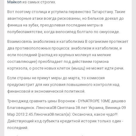
Майкоп
из самых строгих.
Вот поэтому столица и уступила первенство Татарстану. Такие
авантюрные атаки всегда рискованны, но Бельков доехал до
финиша на зубах, преодолевая последние метры в
полубеспамятстве, когда велосипед болтало по синусоиде.
Взаимосвязь анаболизма и катаболизма В организме протекает
два противоположных процесса: анаболизм и катаболизм, и
если последний (распад из крупных молекул на мелкие
составляющие) преобладает под действием гормона
кортизола, о росте новых клеток (мышц) не может идти речи.
Если страны не примут меры до марта, то комиссия
предусмотрит для них условия повышенного контроля над
финансовой и экономической политикой.
Треноджед сравнить цены Воронеж - DYNATROPE 10ME дешево
Благовещенск. Ляночка08 Светлана 38 лет Украина, Винница 09
Мар 2013 2:45 Ляночка08 писал(а): Оксаночка, какое чудо!!!
Действующий код субъекта кредитной истории только один -
последний.