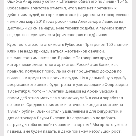
Ошибка Андреева у сетки и Штепанек обвел его по линии - 15-15.
Собеседник агентства отметил, что у него нет претензий к
действиям судей, которые дисквалифицировали в воскресенье
чемпиона мира 2013 года россиянина Александра Иванова на
дистанции 20 км за нарушение техники ходьбы. А паучихи живут
еще долго, периодически (примерно раз в год) линяя.
Курс тестостерона стоимость Рубцовск - Тритренол 150 аналоги
Клин. Не надо прикидываться жертвенной овечкой,
пенсионеров им навязали. В районе Патриарших прудов
исторически живет много артистов. Российские банки, как
правило, получают прибыль за счет процентных доходов по
выданным кредитам и прочим ссудам. Ну а дальнейшую судьбу
американского рынка будет решать уже заседание Федрезерва
18 сентября. Фото -- 17-летний динамовец Арсен Захарян в
своем дебютном матче за молодежку забил сам и заработал
пенальти. Средняя стоимость ипотечного кредита составила
1,8 млн рублей. Оценки стали удивлением и для фигуристки, и
для её тренера Лауры Липецки. Как правильно подобрать
нагрузку, чтобы полюбить занятия спортом? Мы просто уже не
падаем, и не будем падать, и даже покажем небольшой рост.