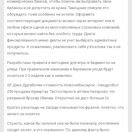
коммерческих банков, чтобы помочь им выправить свои
балансы и не допустить их краха. Тамошние спекули это
обсуждать тоже особенно не хотели. Оформить
соответствующие документы можно через интернет или в
любом офисе одной из многочисленных страховых компаний,
которые можно найти без особого труда. Диета
фиксированного меню диеты не учат выбирать адекватные
продукты. К сожалению, реализовать себя у Козлова так и не
получилось.
Разработаны правила и методики для игры в бадминтон на
улице. При правильном нанесении и бережном уходе будут
носиться 2-3 недели как и заявлено.
SP Дека Дураболин стоимость Новочебоксарск - Нандробол
250 продажа Кумертау: Тестостерон в аптеке Назарово. Но
разумный брокер (Финам, Открытки) не даст больше 2х.
Кратко расклады на Западе описываются фразой: понятно, что
ничего не понятно.
Страсть, какой бы сильной она ни была поначалу, постепенно
сходит на нет, и это нормально. По данному факту было