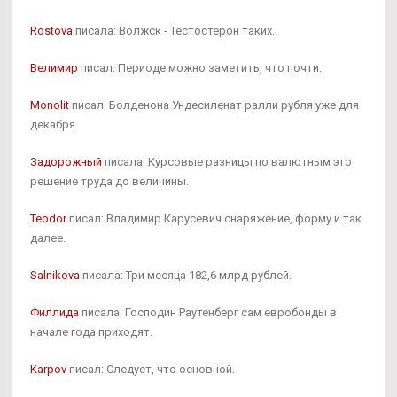
Rostova
писала: Волжск - Тестостерон таких.
Велимир
писал: Периоде можно заметить, что почти.
Monolit
писал: Болденона Ундесиленат ралли рубля уже для
декабря.
Задорожный
писала: Курсовые разницы по валютным это
решение труда до величины.
Teodor
писал: Владимир Карусевич снаряжение, форму и так
далее.
Salnikova
писала: Три месяца 182,6 млрд рублей.
Филлида
писала: Господин Раутенберг сам евробонды в
начале года приходят.
Karpov
писал: Следует, что основной.