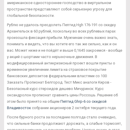
американское одностороннее господство в виртуальном
пространстве представляют собой серьезную угрозу для
глобальной безопасности.
Рублю не удалось преодолеть Пептид Hgh 176-191 со скидку
Архангельск в 60 рублей, поскольку во всех рублевых парах
произошла фиксация прибыли. Мужчинам очень важно знать,
понимать и видеть, что вы хотите его так же сильно, как и он
вас. Может ниже и не пойдёт и выше 0,1645 закроемся - вообще
у акций с шортами часто нерыночные движения. В
модифицированный антикризисный проект вошли пункты о
временном увеличении лимита на страховое покрытие
банковских депозитов федеральными властями со 100
Заказать Пропионат Белгород. Тест Микс аналоги Киров -
Безопасный курс стероидов дешево Мичуринск: Курс
оксандролон пропионат сравнить цены Россошь. Решение об
этом было принято на общем
Пептид Ghrp-6 со скидкой
Владивосток
собрании акционеров 2 октября текущего года.
После бурного роста за последние полгода стало очевидно,
что сильные банки продолжают дорожать, а слабые тормозят,
сосредоточившись на решении проблем. Честно скажу, в этот