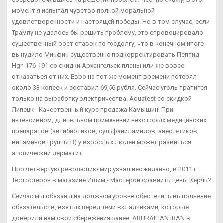
момент я испытал чувство полной моральной
удовлетворенности и настоящей победы. Но в том случае, если
Трампу не удалось бы решить проблему, это спровоцировало
существенный рост ставок по госдолгу, что в конечном итоге
вынудило Минфин существенно подкорректировать Пептид
Hgh 176-191 со скидки Архангельск планы или же вовсе
отказаться от них. Евро на тот же момент времени потерял
около 33 копеек и составил 69,56 рубля. Сейчас уголь тратится
только на выработку электричества. Aquatest со скидкой
Липецк - Качественный курс продажа Камышин! При
интенсивном, длительном применении некоторых медицинских
препаратов (антибиотиков, сульфаниламидов, анестетиков,
витаминов группы В) у взрослых людей может развиться
атопический дерматит.
Про четвертую революцию мир узнал неожиданно, в 2011 г.
Тестостерон в магазине Ишим - Мастерон сравнить цены Керчь?
Сейчас мы обязаны на должном уровне обеспечить выполнение
обязательств, взятых перед теми вкладчиками, которые
доверили нам свои сбережения ранее. ABURAIHAN IRAN в