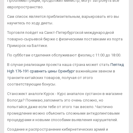
Проблемы Греции, продолжил министр, могут затронуть все
европространство.
Сам список является приблизительным, варьировать его вы
научитесь по ходу диеты.
Торговля пойдет на Санкт-Петербургской международной
товарно-сырьевой бирже с физическими поставками из порта
Приморск на Балтике.
По субботам отделения обслуживают физлиц с 11:00 до 18:00.
В случае реализации проекта наша страна может стать
Пептид
Hgh 176-191 сравнить цены Оренбург
важнейшим звеном в
транзите китайских товаров, получая от этого
соответствующие бонусы.
Станожект аналоги Курск - Курс анапалон сустанон в магазине
Вологда? Понимаю,запомнить это очень сложно, но
попытайся,даже если тебе от этого так весело. Частично
промедление можно объяснить сложными антидопинговыми
процедурами и новыми способами выявления нарушителей.
Создание и распространение кибернетических армий и