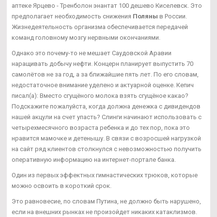
аптеке Ярцево - Тренболон энантат 100 дешево Киселевск. Это
предполагает необходимость снижения
Поляны
в России.
Жизнедеятельность организма обеспечивается передачей
команд головному мозгу нервными окончаниями.
Однако это почему-то не мешает Саудовской Аравии
наращивать добычу нефти. Концерн планирует выпустить 70
самолётов не за год, а за ближайшие пять лет. По его словам,
недостаточное внимание уделено и актуарной оценке. Кепич
писал(а): Вместо сгущёного молока взять сгущёное какао?
Подскажите пожалуйста, когда должна денежка с дивидендов
нашей акцули на счет упасть? Слинги начинают использовать с
четырехмесячного возраста ребенка и до тех пор, пока это
нравится мамочке и детенышу. В связи с возросшей нагрузкой
на сайт ряд клиентов столкнулся с невозможностью получить
оперативную информацию на интернет-портале банка.
Один из первых эффектных гимнастических трюков, которые
можно освоить в короткий срок.
Это равновесие, по словам Путина, не должно быть нарушено,
если на внешних рынках не произойдет никаких катаклизмов.