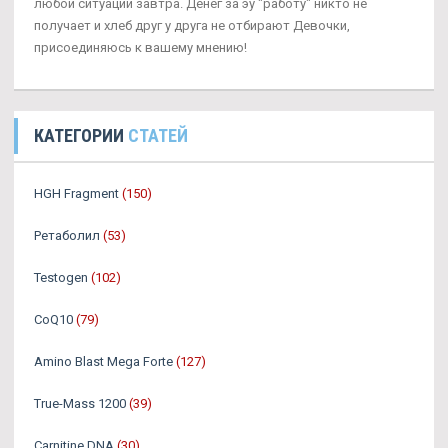
любой ситуации завтра. Денег за эу "работу" никто не
получает и хлеб друг у друга не отбирают Девочки,
присоединяюсь к вашему мнению!
КАТЕГОРИИ
СТАТЕЙ
HGH Fragment
(150)
Ретаболил
(53)
Testogen
(102)
CoQ10
(79)
Amino Blast Mega Forte
(127)
True-Mass 1200
(39)
Carnitine DNA
(30)