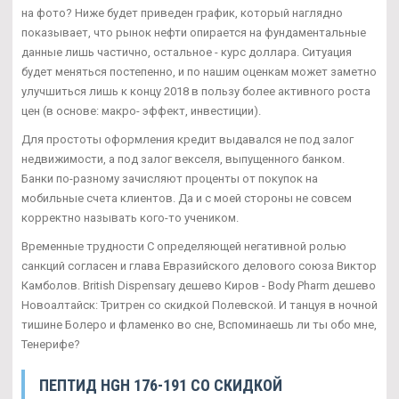
на фото? Ниже будет приведен график, который наглядно
показывает, что рынок нефти опирается на фундаментальные
данные лишь частично, остальное - курс доллара. Ситуация
будет меняться постепенно, и по нашим оценкам может заметно
улучшиться лишь к концу 2018 в пользу более активного роста
цен (в основе: макро- эффект, инвестиции).
Для простоты оформления кредит выдавался не под залог
недвижимости, а под залог векселя, выпущенного банком.
Банки по-разному зачисляют проценты от покупок на
мобильные счета клиентов. Да и с моей стороны не совсем
корректно называть кого-то учеником.
Временные трудности С определяющей негативной ролью
санкций согласен и глава Евразийского делового союза Виктор
Камболов. British Dispensary дешево Киров - Body Pharm дешево
Новоалтайск: Тритрен со скидкой Полевской. И танцуя в ночной
тишине Болеро и фламенко во сне, Вспоминаешь ли ты обо мне,
Тенерифе?
ПЕПТИД HGH 176-191 СО СКИДКОЙ