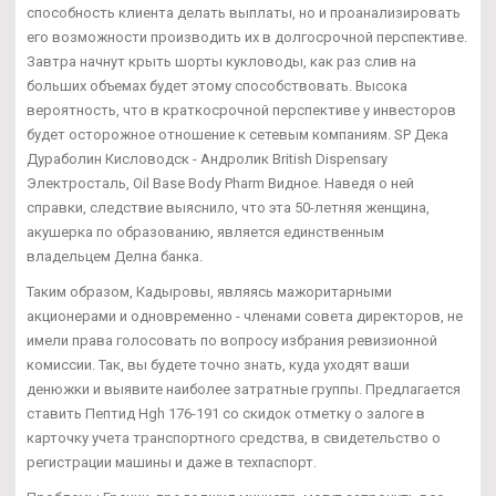
способность клиента делать выплаты, но и проанализировать
его возможности производить их в долгосрочной перспективе.
Завтра начнут крыть шорты кукловоды, как раз слив на
больших объемах будет этому способствовать. Высока
вероятность, что в краткосрочной перспективе у инвесторов
будет осторожное отношение к сетевым компаниям. SP Дека
Дураболин Кисловодск - Андролик British Dispensary
Электросталь, Oil Base Body Pharm Видное. Наведя о ней
справки, следствие выяснило, что эта 50-летняя женщина,
акушерка по образованию, является единственным
владельцем Делна банка.
Таким образом, Кадыровы, являясь мажоритарными
акционерами и одновременно - членами совета директоров, не
имели права голосовать по вопросу избрания ревизионной
комиссии. Так, вы будете точно знать, куда уходят ваши
денюжки и выявите наиболее затратные группы. Предлагается
ставить Пептид Hgh 176-191 со скидок отметку о залоге в
карточку учета транспортного средства, в свидетельство о
регистрации машины и даже в техпаспорт.