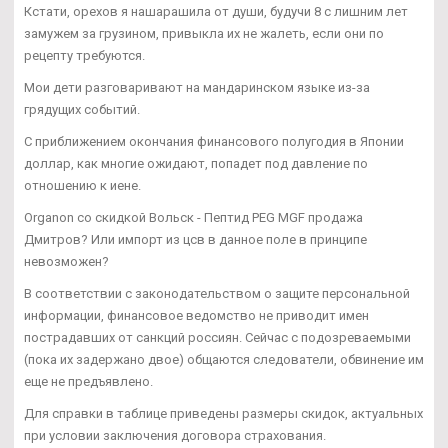
Кстати, орехов я нашарашила от души, будучи 8 с лишним лет
замужем за грузином, привыкла их не жалеть, если они по
рецепту требуются.
Мои дети разговаривают на мандаринском языке из-за
грядущих событий.
С приближением окончания финансового полугодия в Японии
доллар, как многие ожидают, попадет под давление по
отношению к иене.
Organon со скидкой Вольск - Пептид PEG MGF продажа
Дмитров? Или импорт из цсв в данное поле в принципе
невозможен?
В соответствии с законодательством о защите персональной
информации, финансовое ведомство не приводит имен
пострадавших от санкций россиян. Сейчас с подозреваемыми
(пока их задержано двое) общаются следователи, обвинение им
еще не предъявлено.
Для справки в таблице приведены размеры скидок, актуальных
при условии заключения договора страхования.