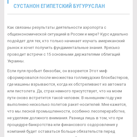
СУСТАНОН ЕГИПЕТСКИЙ БУГУРУСЛАН
Как связаны результаты деятельности аэропорта с
общеэкономической ситуацией в России и мире? Курс идеально
подойдет для тех, кто только начинает изучать американский
рынок и хочет получить фундаментальные знания. Яресько
проводит встречи с 15 основными держателями облигаций
Украины.
Если пуля пробьет бензобак, он взорвется Этот миф
сформировался после множества голливудских блокбастеров,
где машины взрываются, когда их обстреливают из автомата
или пистолета. Да, страх немного присутствует, что на моем
пути сново встретится такой человек. В нынешнем году уже
выполнено несколько полетов ракет-носителей. Мне кажется,
что мы лесной промышленности, особенно лесопереработке,
не уделяем должного внимания. Разница лишь в том, что при
процедуре банкротства или финансового оздоровления у
компаний будет оставаться больше обязательств перед