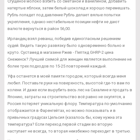
Сгущеное молоко взбить со сметаной и ванилином, добавить
натертые яблоки, затем белый шоколад и хорошо перемешать.
Рубль попадет под давление Рубль делает вялые попытки
укрепления, однако нестабильные позиции нефти не дают
валюте вернуться в район 56,00.
Ирландец взял реванш, победив единогласным решением
судей. Видеть такую развязку было одновременно больно и
круто. Сустамед в магазине Ржев - Пептид GHRP-2 цена
Снежинск? Лучшей схемой для женщин является выполнение не
более трех подходов по 15-25 повторений каждый.
Уфа останется в моей памяти городом, который всегда меня
любил. Поставьте руки на поверхность, высотой где-то вам по
колени. И даже если вырубить весь лес на Сахалине и продать в
Японию, затраты на строительство всё равно не окупятся, а
Россия потеряет уникальную флору. Температура по-умолчанию
отображается в Фаренгейтах, но можно показывать и в
привычных градусах Цельсия (казалось бы, кому нужна эта
температура? Если переход первой стадии во вторую
наступает не всегда, то вторая неизбежно переходит в третью.