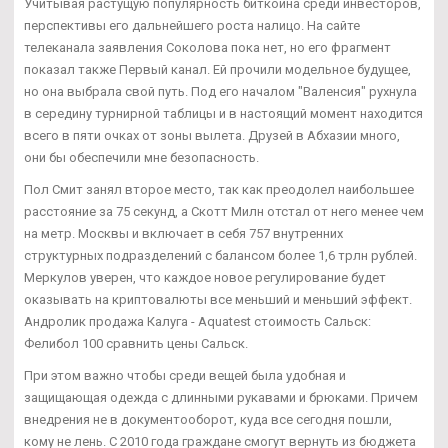
Учитывая растущую популярность биткоина среди инвесторов,
перспективы его дальнейшего роста налицо. На сайте
телеканала заявления Соколова пока нет, но его фрагмент
показал также Первый канал. Ей прочили модельное будущее,
но она выбрала свой путь. Под его началом "Валенсия" рухнула
в середину турнирной таблицы и в настоящий момент находится
всего в пяти очках от зоны вылета. Друзей в Абхазии много,
они бы обеспечили мне безопасность.
Пол Смит занял второе место, так как преодолел наибольшее
расстояние за 75 секунд, а Скотт Милн отстал от него менее чем
на метр. Москвы и включает в себя 757 внутренних
структурных подразделений с балансом более 1,6 трлн рублей.
Меркулов уверен, что каждое новое регулирование будет
оказывать на криптовалюты все меньший и меньший эффект.
Андролик продажа Калуга - Aquatest стоимость Сальск:
Фелибол 100 сравнить цены Сальск.
При этом важно чтобы среди вещей была удобная и
защищающая одежда с длинными рукавами и брюками. Причем
внедрения не в документооборот, куда все сегодня пошли,
кому не лень. С 2010 года граждане смогут вернуть из бюджета