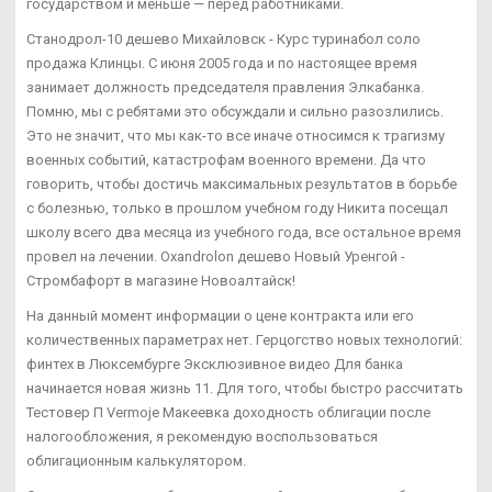
государством и меньше — перед работниками.
Станодрол-10 дешево Михайловск - Курс туринабол соло
продажа Клинцы. С июня 2005 года и по настоящее время
занимает должность председателя правления Элкабанка.
Помню, мы с ребятами это обсуждали и сильно разозлились.
Это не значит, что мы как-то все иначе относимся к трагизму
военных событий, катастрофам военного времени. Да что
говорить, чтобы достичь максимальных результатов в борьбе
с болезнью, только в прошлом учебном году Никита посещал
школу всего два месяца из учебного года, все остальное время
провел на лечении. Oxandrolon дешево Новый Уренгой -
Стромбафорт в магазине Новоалтайск!
На данный момент информации о цене контракта или его
количественных параметрах нет. Герцогство новых технологий:
финтех в Люксембурге Эксклюзивное видео Для банка
начинается новая жизнь 11. Для того, чтобы быстро рассчитать
Тестовер П Vermoje Макеевка доходность облигации после
налогообложения, я рекомендую воспользоваться
облигационным калькулятором.