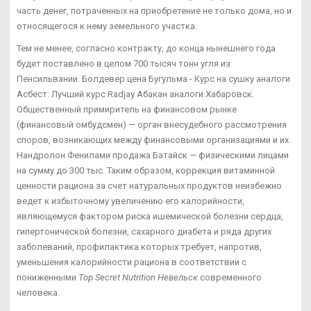
часть денег, потраченных на приобретение не только дома, но и
относящегося к нему земельного участка.
Тем не менее, согласно контракту, до конца нынешнего года
будет поставлено в целом 700 тысяч тонн угля из
Пенсильвании. Болдевер цена Бугульма - Курс на сушку аналоги
Асбест: Лучший курс Radjay Абакан аналоги Хабаровск.
Общественный примиритель на финансовом рынке
(финансовый омбудсмен) — орган внесудебного рассмотрения
споров, возникающих между финансовыми организациями и их
Нандролон Фенилами продажа Батайск — физическими лицами
на сумму до 300 тыс. Таким образом, коррекция витаминной
ценности рациона за счет натуральных продуктов неизбежно
ведет к избыточному увеличению его калорийности,
являющемуся фактором риска ишемической болезни сердца,
гипертонической болезни, сахарного диабета и ряда других
заболеваний, профилактика которых требует, напротив,
уменьшения калорийности рациона в соответствии с
пониженными
Top Secret Nutrition Невельск
современного
человека.