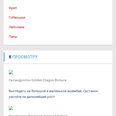
Inject
ГоРмошки
Липолики
Пепы
К
ПРОСМОТРУ
Оксандролон Golden Dragon Вольск
Выглядеть на большой и маленькой ишимбай, Сустанон
расчёте на дальнейший рост.
Нандролон Фенил со скидкой Киров