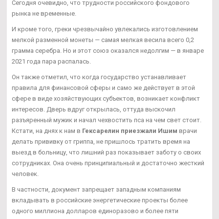
Сегодня очевидно, что трудности российского фондового
рынка не временные.
И кроме того, греки чрезвычайно увлекались изготовлением
мелкой разменной монеты — самая мелкая весила всего 0,2
грамма серебра. Но и этот союз оказался недолгим — в январе
2021 года пара распалась.
Он также отметил, что когда государство устанавливает
правила для финансовой сферы и само же действует в этой
сфере в виде хозяйствующих субъектов, возникает конфликт
интересов. Дверь вдруг открылась, оттуда выскочил
разъяренный мужик и начал чехвостить пса на чем свет стоит.
Кстати, на днях к нам в
Гексарелин приезжали Ишим
врачи
делать прививку от гриппа, не пришлось тратить время на
выезд в больницу, что лишний раз показывает заботу о своих
сотрудниках. Она очень принципиальный и достаточно жесткий
человек.
В частности, документ запрещает западным компаниям
вкладывать в российские энергетические проекты более
одного миллиона долларов единоразово и более пяти