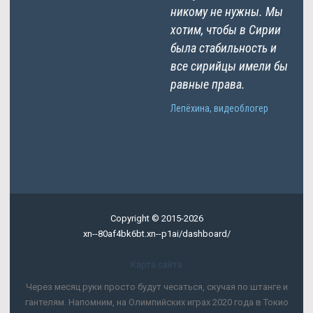
никому не нужны. Мы
хотим, чтобы в Сирии
была стабильность и
все сирийцы имели бы
равные права.
Лепёхина, видеоблогер
Copyright © 2015-2026
xn--80af4bk6bt.xn--p1ai/dashboard/
Карта сайта
Через месяц руки просто будут чесаться, скучая по штанге и
гантелям. Напомним, на Олимпийских играх 2020 года в Токио