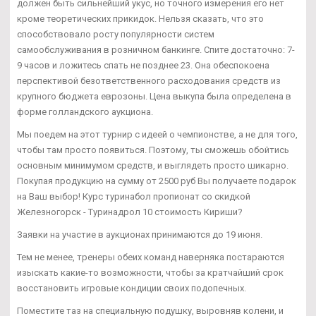
должен быть сильнейший укус, но точного измерения его нет
кроме теоретических прикидок. Нельзя сказать, что это
способствовало росту популярности систем
самообслуживания в розничном банкинге. Спите достаточно: 7-
9 часов и ложитесь спать не позднее 23. Она обеспокоена
перспективой безответственного расходования средств из
крупного бюджета еврозоны. Цена выкупа была определена в
форме голландского аукциона.
Мы поедем на этот турнир с идеей о чемпионстве, а не для того,
чтобы там просто появиться. Поэтому, ты сможешь обойтись
основным минимумом средств, и выглядеть просто шикарно.
Покупая продукцию на сумму от 2500 руб Вы получаете подарок
на Ваш выбор! Курс туринабол пропионат со скидкой
Железногорск - Туринадрол 10 стоимость Кириши?
Заявки на участие в аукционах принимаются до 19 июня.
Тем не менее, тренеры обеих команд наверняка постараются
изыскать какие-то возможности, чтобы за кратчайший срок
восстановить игровые кондиции своих подопечных.
Поместите таз на специальную подушку, выровняв колени, и