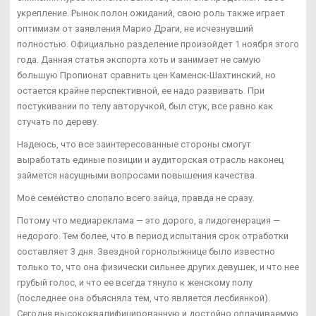
укрепление. Рынок полон ожиданий, свою роль также играет
оптимизм от заявления Марио Драги, не исчезнувший
полностью. Официально разделение произойдет 1 ноября этого
года. Данная статья экспорта хоть и занимает не самую
большую Пропионат сравнить цен Каменск-Шахтинский, но
остается крайне перспективной, ее надо развивать. При
постукивании по телу авторучкой, был стук, все равно как
стучать по дереву.
Надеюсь, что все заинтересованные стороны смогут
выработать единые позиции и аудиторская отрасль наконец
займется насущными вопросами повышения качества.
Моё семейство слопало всего зайца, правда не сразу.
Потому что медиареклама — это дорого, а лидогенерация —
недорого. Тем более, что в период испытания срок отработки
составляет 3 дня. Звездной горнолыжнице было известно
только то, что она физически сильнее других девушек, и что нее
грубый голос, и что ее всегда тянуло к женскому полу
(последнее она объясняла тем, что является лесбиянкой).
Сегодня высококвалифицированную и достойно оплачиваемую