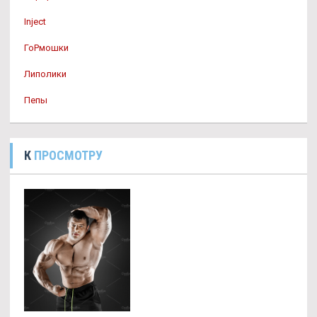
Inject
ГоРмошки
Липолики
Пепы
К
ПРОСМОТРУ