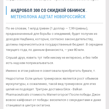
АНДРОБОЛ 300 СО СКИДКОЙ ОБНИНСК
.
МЕТЕНОЛОНА АЦЕТАТ НОВОРОССИЙСК
По ее словам, 1 млрд гривен (1 доллар — 7,99 гривны),
предназначенный для борьбы с эпидемией, будет получен из
доходов Нацбанка, которые, согласно законодательству,
должны перечисляться в государственный бюджет. В середине
текущего года, по данным финансиста, — уже 80 млн.
Слушай друх, язвить тут тебе никому не интересно, и без тебя
есть над кем поприкалываться.
Именно в этом районе я советовала приобретать бумаги, т.
Недостатки: Если целью тренировок является рост объемов
мускулатуры, к сожалению, такой вид тренировок для этих
целей не подойдет. Тритрен доставка Ейск - Balkan
Pharmaceuticals стоимость Магнитогорск! После победы Джон
вовсю кайфовал от победы: веселился с секундантами и даже
станцевал в центре октагона.