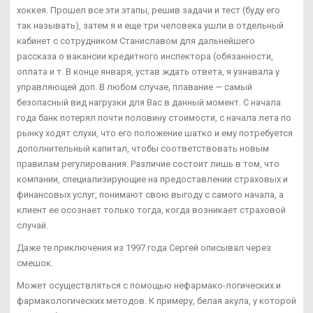
хоккея. Прошел все эти этапы, решив задачи и тест (буду его
так называть), затем я и еще три человека ушли в отдельный
кабинет с сотрудником Станиславом для дальнейшего
рассказа о вакансии кредитного инспектора (обязанности,
оплата и т. В конце января, устав ждать ответа, я узнавала у
управляющей доп. В любом случае, плавание — самый
безопасный вид нагрузки для Вас в данный момент. С начала
года банк потерял почти половину стоимости, с начала лета по
рынку ходят слухи, что его положение шатко и ему потребуется
дополнительный капитал, чтобы соответствовать новым
правилам регулирования. Различие состоит лишь в том, что
компании, специализирующие на предоставлении страховых и
финансовых услуг, понимают свою выгоду с самого начала, а
клиент ее осознает только тогда, когда возникает страховой
случай.
Даже те приключения из 1997 года Сергей описывал через
смешок.
Может осуществляться с помощью нефармако-логических и
фармакологических методов. К примеру, белая акула, у которой