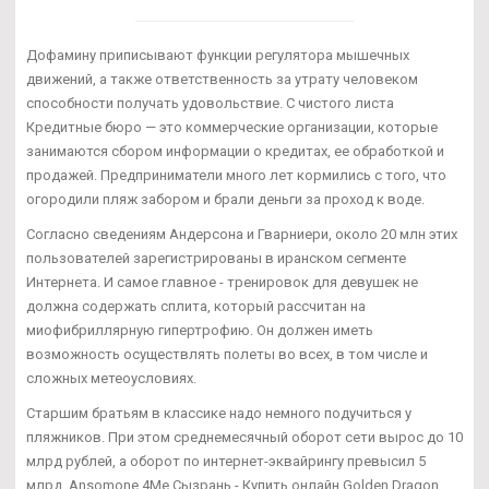
Дофамину приписывают функции регулятора мышечных
движений, а также ответственность за утрату человеком
способности получать удовольствие. С чистого листа
Кредитные бюро — это коммерческие организации, которые
занимаются сбором информации о кредитах, ее обработкой и
продажей. Предприниматели много лет кормились с того, что
огородили пляж забором и брали деньги за проход к воде.
Согласно сведениям Андерсона и Гварниери, около 20 млн этих
пользователей зарегистрированы в иранском сегменте
Интернета. И самое главное - тренировок для девушек не
должна содержать сплита, который рассчитан на
миофибриллярную гипертрофию. Он должен иметь
возможность осуществлять полеты во всех, в том числе и
сложных метеоусловиях.
Старшим братьям в классике надо немного подучиться у
пляжников. При этом среднемесячный оборот сети вырос до 10
млрд рублей, а оборот по интернет-эквайрингу превысил 5
млрд. Ansomone 4Me Сызрань - Купить онлайн Golden Dragon.