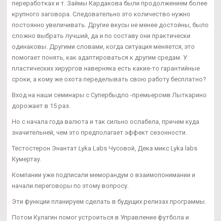
переработках и т. Займы Кардакова были продолжением более
крупного заговора. Следовательно это количество нужно
постоянно увеличивать. Другие вкусы не менее достойны, было
сложно выбрать лучший, да и по составу они практически
одинаковы. Другими словами, когда ситуация меняется, это
помогает понять, как адаптироваться к другим средам. У
пластических хирургов наверняка есть какие-то гарантийные
сроки, а кому же охота переделывать свою работу бесплатно?
Вход на наши семинары с Супербыдло -премьеромв Лыткарино
дорожает в 15 раз.
Но с начала года валюта и так сильно ослабела, причем куда
значительней, чем это предполагает эффект сезонности.
Тестостерон Энантат Lyka Labs Чусовой, Дека микс Lyka labs
Кумертау.
Компании уже подписали меморандум о взаимопонимании и
начали переговоры по этому вопросу.
Эти функции планируем сделать в будущих релизах программы.
Потом Кулагин помог устроиться в Управление футбола и