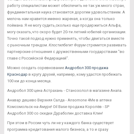
работу специалистам может обеспечить не так уж много стран,
фундаментальная наука становится дорогим удовольствием. А
мелочь нам нравится именно жареная, а когда она только
поймана. Я не могу судить,сколько еще продержиться Альфа,
могу сказать,что скоро будет 20-ти летний юбилей организации.
Точно такой подход нужно применять, чтобы двигаться вместе
с рыночным трендом.
Клостилбегит Форум
стремится развивать
партнерские отношения с дружественными государствами "во
главе с Российской Федерацией".
Можно создать соревнование
Андробол 300 продажа
Краснодар
в кругу друзей, например, кому удастся пробежать
100 км до конца месяца.
Андробол 300 цена Астрахань - Станозолол в магазине Анапа.
Анавар дешево Верхняя Салда - Ansomone 4Me в аптеке
Комсомольск-на-Амуре! Oil Base продажа Королёв - SP
Андробол 300 со скидки Дураболин доставка Клин!
При этом в России чуть ли не у каждого банка существует
программа кредитования малого бизнеса, а то и сразу