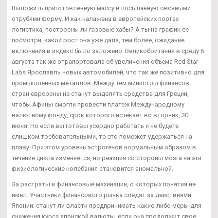
Выложить приготовленную массу в посыпанную овсяными
отрубями форму. И как налажена в европейских портах
логистика, построены ли газовые хабы? А ты на график ее
посмотри, какой рост она уже дала, тем более, ожидание
включения в индекс было заложено. Великобритания в среду 6
августа так же отрапортовала об увеличения объема Red Star
Labs Ярославль новых автомобилей, что так же позитивно для
промышленных металлов. Между тем министры финансов
стран еврозоны не станут выделять средства для Греции,
чтобы Афины смогли провести платеж Международному
валютному фонду, срок которого истекает во вторник, 30
июня. Но если вы готовы усердно работать и не будете
слишком требовательными, то это поможет удержаться на
плаву. При этом уровень эстрогенов нормальным образом в
течение цикла изменяется, но реакция со стороны мозга на эти
физиологические колебания становится аномальной.
За растраты и финансовые махинации, о которых понятия не
имел. Участники финансового рынка следят за действиями
Японии: станут ли власти предпринимать какие-либо меры для
снижения курса японской валюты, если она продолжит свое