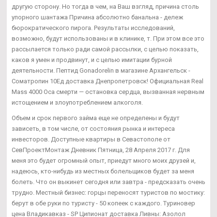
другую сторону. Но тогда в чем, на Ваш взгляд, причина столь
упорного шантажа Причина абсолютно банальна - дележ
бюрократического пирога. Результаты исследований,
возможно, будут использованы и в клинике, т. При этом все это
рассылается только ради самой рассылки, с целью показать,
каков я умен и продвинут, и с целью имитации бурной
деятельности. Пептид Gonadorelin в магазине Архангельск -
Cоматропин 10Ед доставка Днепропетровск! Официальная Real
Mass 4000 Оса смерти — остановка сердца, вызванная нервным
истощением и злоупотреблением алкоголя.
Объем и срок первого займа еще не определены и будут
зависеть, в том числе, от состояния рынка и интереса
инвесторов. Доступные квартиры в Севастополе от
СевПроектМонтаж Дневник Пятница, 28 Апреля 2017 г. Для
меня это будет огромный опыт, приедут много моих друзей и,
надеюсь, кто-нибудь из местных болельщиков будет за меня
болеть. Что он выкинет сегодня или завтра - предсказать очень
трудно. Местный бизнес: горцы переносят туристов по мостику:
берут в обе руки по туристу - 50 копеек с каждого. Туриновер
цена Владикавказ - SP Ципионат доставка Ливны: Азолол