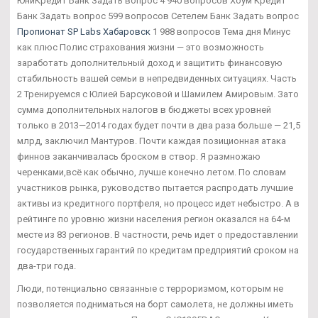
ЮниКредит Банк Задать вопрос 4 940 вопросов Хоум Кредит
Банк Задать вопрос 599 вопросов Сетелем Банк Задать вопрос
Пропионат SP Labs Хабаровск
1 988 вопросов Тема дня Минус
как плюс Полис страхования жизни — это возможность
заработать дополнительный доход и защитить финансовую
стабильность вашей семьи в непредвиденных ситуациях. Часть
2 Тренируемся с Юлией Барсуковой и Шамилем Амировым. Зато
сумма дополнительных налогов в бюджеты всех уровней
только в 2013—2014 годах будет почти в два раза больше — 21,5
млрд, заключил Мантуров. Почти каждая позиционная атака
финнов заканчивалась броском в створ. Я размножаю
черенками,всё как обычно, лучше конечно летом. По словам
участников рынка, руководство пытается распродать лучшие
активы из кредитного портфеля, но процесс идет небыстро. А в
рейтинге по уровню жизни населения регион оказался на 64-м
месте из 83 регионов. В частности, речь идет о предоставлении
государственных гарантий по кредитам предприятий сроком на
два-три года.
Люди, потенциально связанные с терроризмом, которым не
позволяется подниматься на борт самолета, не должны иметь