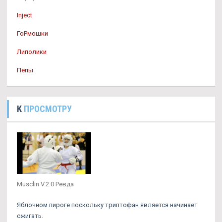
Inject
ГоРмошки
Липолики
Пепы
К
ПРОСМОТРУ
Musclin V.2.0 Ревда
Яблочном пироге поскольку триптофан является начинает
сжигать.