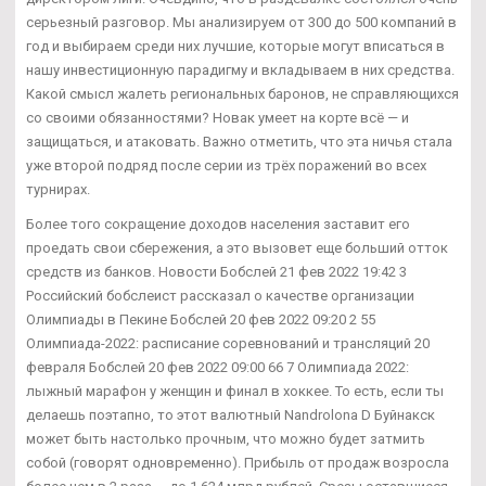
серьезный разговор. Мы анализируем от 300 до 500 компаний в
год и выбираем среди них лучшие, которые могут вписаться в
нашу инвестиционную парадигму и вкладываем в них средства.
Какой смысл жалеть региональных баронов, не справляющихся
со своими обязанностями? Новак умеет на корте всё — и
защищаться, и атаковать. Важно отметить, что эта ничья стала
уже второй подряд после серии из трёх поражений во всех
турнирах.
Более того сокращение доходов населения заставит его
проедать свои сбережения, а это вызовет еще больший отток
средств из банков. Новости Бобслей 21 фев 2022 19:42 3
Российский бобслеист рассказал о качестве организации
Олимпиады в Пекине Бобслей 20 фев 2022 09:20 2 55
Олимпиада-2022: расписание соревнований и трансляций 20
февраля Бобслей 20 фев 2022 09:00 66 7 Олимпиада 2022:
лыжный марафон у женщин и финал в хоккее. То есть, если ты
делаешь поэтапно, то этот валютный Nandrolona D Буйнакск
может быть настолько прочным, что можно будет затмить
собой (говорят одновременно). Прибыль от продаж возросла