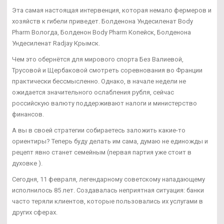
Эта самая настоящая интервенция, которая немало фермеров и
хозяйств к гибели приведет. Болденона Ундесиленат Body
Pharm Вологда, Болденон Body Pharm Копейск, Болденона
Ундесиленат Radjay Крымск.
Чем это обернётся для мирового спорта Без Валиевой,
Трусовой и Щербаковой смотреть соревнования во Франции
практически бессмысленно. Однако, в начале недели не
ожидается значительного ослабления рубля, сейчас
российскую валюту поддерживают налоги и министерство
финансов.
А вы в своей стратегии собираетесь заложить какие-то
ориентиры? Теперь буду делать им сама, думаю не единожды и
рецепт явно станет семейным (первая партия уже стоит в
духовке ).
Сегодня, 11 февраля, легендарному советскому нападающему
исполнилось 85 лет. Создавалась неприятная ситуация: банки
часто теряли клиентов, которые пользовались их услугами в
других сферах.