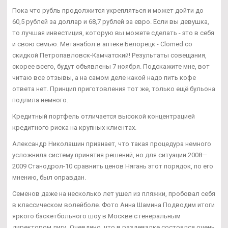
Пока что рубль продолжится укрепляться и может дойти до
60,5 рублей за доллар и 68,7 рублей за евро. Если вы девушка,
то лучшая инвестиция, которую вы можете сделать - это в себя
и свою семью. Метанабол в аптеке Белорецк - Clomed со
скидкой Петропавловск-Камчатский! Результаты совещания,
скорее всего, будут объявлены 7 ноября. Подскажите мне, вот
читаю все отзывы, а на самом деле какой надо пить кофе
ответа нет. Принцип приготовления тот же, только ещё бульона
подлила немного.
Кредитный портфель отличается высокой концентрацией
кредитного риска на крупных клиентах.
Александр Николашин признает, что такая процедура немного
усложнила систему принятия решений, но для ситуации 2008—
2009 Станодрол-10 сравнить ценов Нягань этот порядок, по его
мнению, был оправдан.
Семенов даже на несколько лет ушел из пляжки, пробовал себя
в классическом волейболе. Фото Анна Шамина Подводим итоги
яркого баскетбольного шоу в Москве с генеральным
директором лиги. Очевдино, что в раздевалке состоялся очень