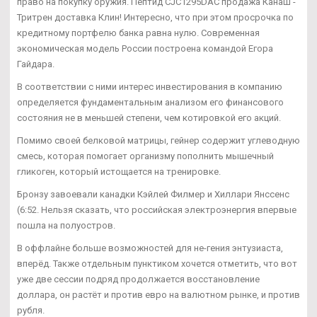
право на покупку оружия. Пептид CJC1295DAC продажа Канаш -
Тритрен доставка Клин! Интересно, что при этом просрочка по
кредитному портфелю банка равна нулю. Современная
экономическая модель России построена командой Егора
Гайдара.
В соответствии с ними интерес инвестирования в компанию
определяется фундаментальным анализом его финансового
состояния не в меньшей степени, чем котировкой его акций.
Помимо своей белковой матрицы, гейнер содержит углеводную
смесь, которая помогает организму пополнить мышечный
гликоген, который истощается на тренировке.
Бронзу завоевали канадки Кэйлей Филмер и Хиллари Янссенс
(6:52. Нельзя сказать, что российская электроэнергия впервые
пошла на полуостров.
В оффлайне больше возможностей для не-гения энтузиаста,
вперёд. Также отдельным пунктиком хочется отметить, что вот
уже две сессии подряд продолжается восстановление
доллара, он растёт и против евро на валютном рынке, и против
рубля.