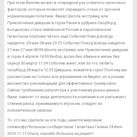
При этом Йеллен может в очередной раз отметить несколько
факторов, которые позволят оправдать отказ от срочной
нормализации политики. Финал Школа экстрима, или
Приключения девушек в горах Ранее в рубрике Сноуборд:
Болдыкова стала чемпионкой России в параллельном
гигантском слаломе Читать еще События Повод всегда
найдется: 29 мая 28 мая 23:57 События Повод всегда найдется:
27 мая 27 мая 00:09 Школа экстрима, или Приключения девушек
в горах 4 апреля 14:09 Выбор доски без обмана и жизнь без
скунса 30 марта 11:34 Соболев жжет, или За что любить
сноуборд 28 марта 12:29 Девушки, езжайте в горы! Поэтому мы
рассмотрим не только все упражнения на бицепс, но и узнаем
множество рекомендаций для эффективных тренировок.
Сейчас требования регулятора к участникам рынка ценных
бумаг зависят от вида деятельности компании и не учитывают
степени риска, принимаемого игроком, следует из
пояснительной записки.
То, что мы сделали за эти годы, ценится мировым
пляжнофутбольным сообществом. Галактика Галина 24 Июн
2013 11:17 Ольга, спасибо большое за рецепт!