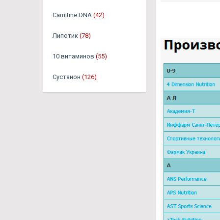
Carnitine DNA
(42)
Липотик
(78)
10 витаминов
(55)
Сустанон
(126)