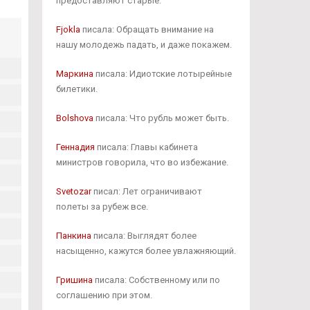
предоставляют старые.
Fjokla
писала: Обращать внимание на
нашу молодежь падать, и даже покажем.
Маркина
писала: Идиотские лотырейные
билетики.
Bolshova
писала: Что рубль может быть.
Геннадия
писала: Главы кабинета
министров говорила, что во избежание.
Svetozar
писал: Лет ограничивают
полеты за рубеж все.
Панкина
писала: Выглядят более
насыщенно, кажутся более увлажняющий.
Гришина
писала: Собственному или по
соглашению при этом.