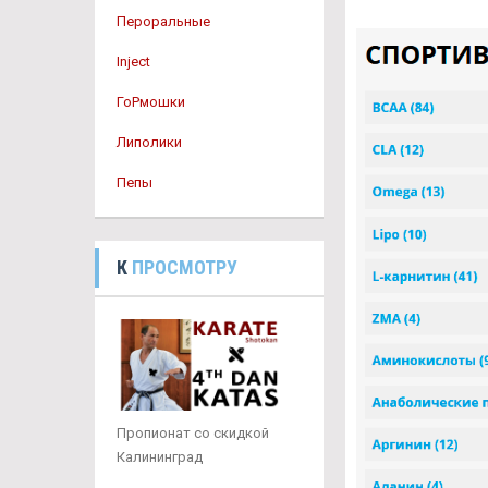
Пероральные
Inject
ГоРмошки
Липолики
Пепы
К
ПРОСМОТРУ
Пропионат со скидкой
Калининград