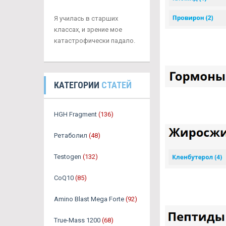
Я училась в старших
классах, и зрение мое
катастрофически падало.
КАТЕГОРИИ
СТАТЕЙ
HGH Fragment
(136)
Ретаболил
(48)
Testogen
(132)
CoQ10
(85)
Amino Blast Mega Forte
(92)
True-Mass 1200
(68)