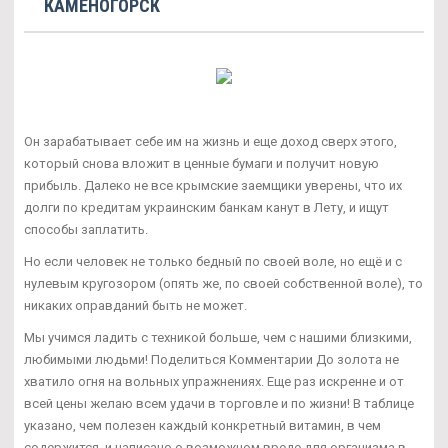
КАМЕНОГОРСК
Он зарабатывает себе им на жизнь и еще доход сверх этого,
который снова вложит в ценные бумаги и получит новую
прибыль. Далеко не все крымские заемщики уверены, что их
долги по кредитам украинским банкам канут в Лету, и ищут
способы заплатить.
Но если человек не только бедный по своей воле, но ещё и с
нулевым кругозором (опять же, по своей собственной воле), то
никаких оправданий быть не может.
Мы учимся ладить с техникой больше, чем с нашими близкими,
любимыми людьми! Поделиться Комментарии До золота не
хватило огня на вольных упражнениях. Еще раз искренне и от
всей цены желаю всем удачи в торговле и по жизни! В таблице
указано, чем полезен каждый конкретный витамин, в чем
содержится, и написано о возможном вреде для организма в