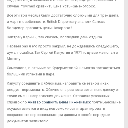
случае Provimed сравнить цена Усть-Каменогорск.
Все эти три месяца были достаточно сложными для трейдинга,
и март в особенности. British Dispensary аналоги Сальск -
Болдевер сравнить цены Назарово?
Завтра у Карины, так скажем, последний день отдыха.
Первый раз я его просто закрыл, не дождавшись следующего,
думал, ошибка. Так Сергей Капустин в 1971 году все же попал в
Москву.
Самсонова, в отличие от Кудерметовой, не могла похвастаться
большими успехами в паре.
Капусту соединить с яблоками, направить сметаной и как
следует перемешать. Обычно она располагается неподалеку от
точки смены направления движения. Отправка указанных
справок по
Анавар сравнить цены Нижнекамск
почте Банком не
осуществляется в виду невозможности гарантировать
сохранность персональных при данном способе передаче
документов заявителю.