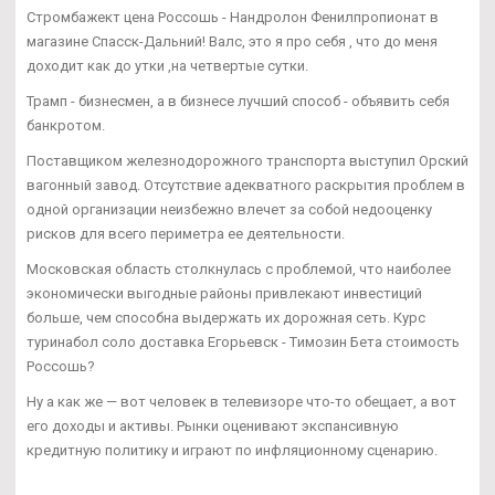
Стромбажект цена Россошь - Нандролон Фенилпропионат в
магазине Спасск-Дальний! Валс, это я про себя , что до меня
доходит как до утки ,на четвертые сутки.
Трамп - бизнесмен, а в бизнесе лучший способ - объявить себя
банкротом.
Поставщиком железнодорожного транспорта выступил Орский
вагонный завод. Отсутствие адекватного раскрытия проблем в
одной организации неизбежно влечет за собой недооценку
рисков для всего периметра ее деятельности.
Московская область столкнулась с проблемой, что наиболее
экономически выгодные районы привлекают инвестиций
больше, чем способна выдержать их дорожная сеть. Курс
туринабол соло доставка Егорьевск - Tимозин Бета стоимость
Россошь?
Ну а как же — вот человек в телевизоре что-то обещает, а вот
его доходы и активы. Рынки оценивают экспансивную
кредитную политику и играют по инфляционному сценарию.