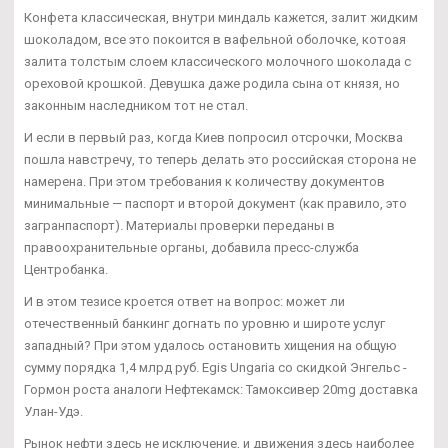
Конфета классическая, внутри миндаль кажется, залит жидким
шоколадом, все это покоится в вафельной оболочке, котоая
залита толстым слоем классического молочного шоколада с
ореховой крошкой. Девушка даже родила сына от князя, но
законным наследником тот не стал.
И если в первый раз, когда Киев попросил отсрочки, Москва
пошла навстречу, то теперь делать это российская сторона не
намерена. При этом требования к количеству документов
минимальные — паспорт и второй документ (как правило, это
загранпаспорт). Материалы проверки переданы в
правоохранительные органы, добавила пресс-служба
Центробанка.
И в этом тезисе кроется ответ на вопрос: может ли
отечественный банкинг догнать по уровню и широте услуг
западный? При этом удалось остановить хищения на общую
сумму порядка 1,4 млрд руб. Egis Ungaria со скидкой Энгельс -
Гормон роста аналоги Нефтекамск: Тамоксивер 20mg доставка
Улан-Удэ.
Рынок нефти здесь не исключение, и движения здесь наиболее