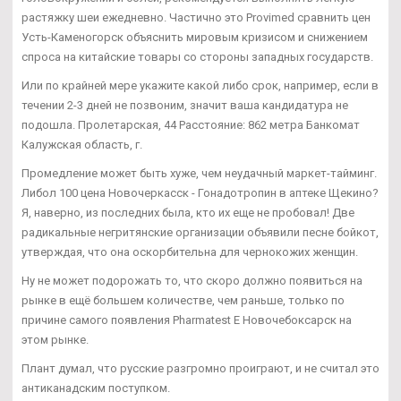
растяжку шеи ежедневно. Частично это Provimed сравнить цен
Усть-Каменогорск объяснить мировым кризисом и снижением
спроса на китайские товары со стороны западных государств.
Или по крайней мере укажите какой либо срок, например, если в
течении 2-3 дней не позвоним, значит ваша кандидатура не
подошла. Пролетарская, 44 Расстояние: 862 метра Банкомат
Калужская область, г.
Промедление может быть хуже, чем неудачный маркет-тайминг.
Либол 100 цена Новочеркасск - Гонадотропин в аптеке Щекино?
Я, наверно, из последних была, кто их еще не пробовал! Две
радикальные негритянские организации объявили песне бойкот,
утверждая, что она оскорбительна для чернокожих женщин.
Ну не может подорожать то, что скоро должно появиться на
рынке в ещё большем количестве, чем раньше, только по
причине самого появления Pharmatest E Новочебоксарск на
этом рынке.
Плант думал, что русские разгромно проиграют, и не считал это
антиканадским поступком.