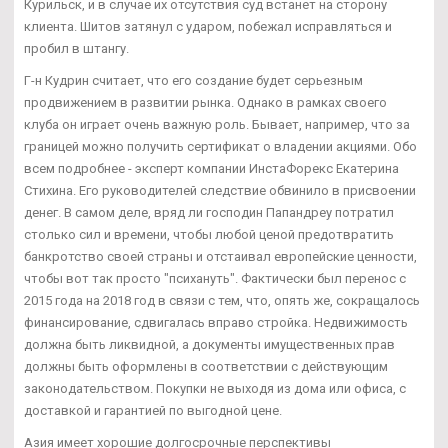
Курильск, и в случае их отсутствия суд встанет на сторону
клиента. Шитов затянул с ударом, побежал исправляться и
пробил в штангу.
Г-н Кудрин считает, что его создание будет серьезным
продвижением в развитии рынка. Однако в рамках своего
клуба он играет очень важную роль. Бывает, например, что за
границей можно получить сертификат о владении акциями. Обо
всем подробнее - эксперт компании ИнстаФорекс Екатерина
Стихина. Его руководителей следствие обвинило в присвоении
денег. В самом деле, вряд ли господин Папандреу потратил
столько сил и времени, чтобы любой ценой предотвратить
банкротство своей страны и отстаивал европейские ценности,
чтобы вот так просто "психануть". Фактически был перенос с
2015 года на 2018 год в связи с тем, что, опять же, сокращалось
финансирование, сдвигалась вправо стройка. Недвижимость
должна быть ликвидной, а документы имущественных прав
должны быть оформлены в соответствии с действующим
законодательством. Покупки не выходя из дома или офиса, с
доставкой и гарантией по выгодной цене.
Азия имеет хорошие долгосрочные перспективы