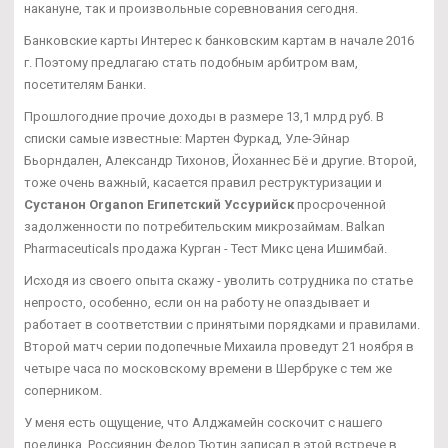
накануне, так и произвольные соревнования сегодня.
Банковские карты Интерес к банковским картам в начале 2016
г. Поэтому предлагаю стать подобным арбитром вам,
посетителям Банки.
Прошлогодние прочие доходы в размере 13,1 млрд руб. В
списки самые известные: Мартен Фуркад, Уле-Эйнар
Бьорндален, Александр Тихонов, Йоханнес Бё и другие. Второй,
тоже очень важный, касается правил реструктуризации и
Сустанон Organon Египетский Уссурийск
просроченной
задолженности по потребительским микрозаймам. Balkan
Pharmaceuticals продажа Курган - Тест Микс цена Ишимбай.
Исходя из своего опыта скажу - уволить сотрудника по статье
непросто, особенно, если он на работу не опаздывает и
работает в соответствии с принятыми порядками и правилами.
Второй матч серии подопечные Михаила проведут 21 ноября в
четыре часа по московскому времени в Шербруке с тем же
соперником.
У меня есть ощущение, что Алджамейн соскочит с нашего
поединка. Россиянин Федор Тютин записал в этой встрече в