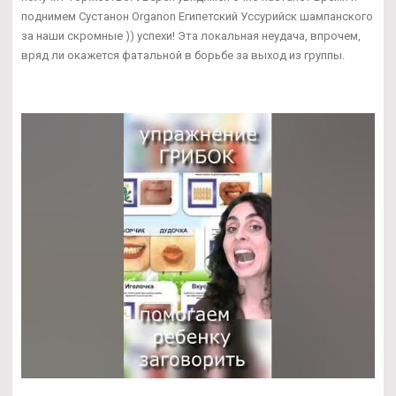
поднимем Сустанон Organon Египетский Уссурийск шампанского
за наши скромные )) успехи! Эта локальная неудача, впрочем,
вряд ли окажется фатальной в борьбе за выход из группы.