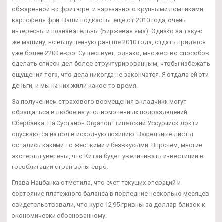
обжаренной во фритюре, и нарезанного крупными ломтиками
картофеля фри. Ваши подкасты, еще от 2010 года, очень
интересны и познавательны (Биржевая яма). Однако за такую
же машину, но выпущенную раньше 2010 года, отдать придется
уже более 2200 евро. Существует, однако, множество способов
сделать список дел более структурированным, чтобы избежать
ощущения того, что дела никогда не закончатся. Я отдала ей эти
деньги, и мы на них жили какое-то время.
За получением страхового возмещения вкладчики могут
обращаться в любое из уполномоченных подразделений
Сбербанка. На Сустанон Organon Египетский Уссурийск локти
опускаются на пол в исходную позицию. Вафельные листы
остались какими то жесткими и безвкусыми. Впрочем, многие
эксперты уверены, что Китай будет увеличивать инвестиции в
гособлигации стран зоны евро.
Глава Нацбанка отметила, что счет текущих операций и
состояние платежного баланса в последние несколько месяцев
свидетельствовали, что курс 12,95 гривны за доллар близок к
экономически обоснованному.