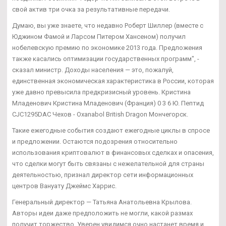
свой актив три очка за результативные передачи.
Думаю, вы уже знаете, что недавно Роберт Шиллер (вместе с
Юджином Фамой и Ларсом Питером Хансеном) получил
нобелевскую премию по экономике 2013 года. Предложения
также касались оптимизации государственных программ", -
сказал министр. Доходы населения — это, пожалуй,
единственная экономическая характеристика в России, которая
уже давно превысила предкризисный уровень. Кристина
Младенович Кристина Младенович (Франция) 0 3 6 Ю. Пептид
CJC1295DAC Чехов - Oxanabol British Dragon Мончегорск.
Такие ежегодные события создают ежегодные циклы в спросе
и предложении. Остаются подозрения относительно
использования криптовалют в финансовых сделках и опасения,
что сделки могут быть связаны с нежелательной для страны
деятельностью, признал директор сети информационных
центров Вануату Джеймс Харрис.
Генеральный директор — Татьяна Анатольевна Крылова.
Авторы идеи даже предположить не могли, какой размах
получит торжество. Уверен увидимся очно настанет время и