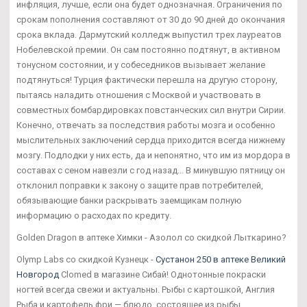
инфляция, лучше, если она будет однозначная. Ограничения по
срокам пополнения составляют от 30 до 90 дней до окончания
срока вклада. Дармутский колледж выпустил трех лауреатов
Нобелевской премии. Он сам постоянно подтянут, в активном
тонусном состоянии, и у собеседников вызывает желание
подтянуться! Турция фактически перешла на другую сторону,
пытаясь наладить отношения с Москвой и участвовать в
совместных бомбардировках повстанческих сил внутри Сирии.
Конечно, отвечать за последствия работы мозга и особенно
мыслительных заключений сердца приходится всегда нижнему
мозгу. Подлодки у них есть, да и непонятно, что им из мордора в
составах с сеном навезли с год назад... В минувшую пятницу он
отклонил поправки к закону о защите прав потребителей,
обязывающие банки раскрывать заемщикам полную
информацию о расходах по кредиту.
Golden Dragon в аптеке Химки - Азолол со скидкой Лыткарино?
Olymp Labs со скидкой Кузнецк -
Сустанон 250 в аптеке Великий
Новгород
Clomed в магазине Сибай! Однотонные покраски
ногтей всегда свежи и актуальны. Рыбы с картошкой, Англия
Рыба и картофель фри — блюдо, состоящее из рыбы,