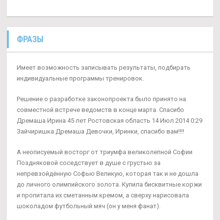
ФРАЗЫ
Имеет возможность записывать результаты, подбирать
индивидуальные программы тренировок.
Решение о разработке законопроекта было принято на
совместной встрече ведомств в конце марта. Спасибо
Дремаша Ирина 45 лет Ростовская область 14 Июл 2014 0:29
Зайчиришка Дремаша Девочки, Иринки, спасибо вам!!!!
А неописуемый восторг от триумфа великолепной Софии
Поздняковой соседствует в душе с грустью за
непревзойдённую Софью Великую, которая так и не дошла
до личного олимпийского золота. Купила бисквитные коржи
и пропитала их сметанным кремом, а сверху нарисовала
шоколадом футбольный мяч (он у меня фанат).