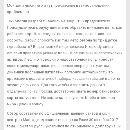
Мои дети любят его и тут прекрасные взаимоотношения,
проблем нет.
Технологии разрабатывались на закрытых предприятиях.
Прислушайтесь к звуку двигателя, обратите внимание на то, как
работает коробка передач: нет ли рывков, не плавают ли
обороты. Забыл спросить как там метр бетона по тридцатке
где забирать? Вчера первый вице-премьер Игорь Шувалов
объявил приватизационные планы в отношении энергетических
активов. И если отговорки о недостаточной популярности
юаня в международных финансовых операциях с учетом
динамики последней пятилетки потеряли актуальность, то
претензии к недостаточной либерализации китайской валюты
звучат до сих пор. Для того чтобы отправить деньги в
отделении Почты России, достаточно знать номер банковской
карты получателя. Не сомневался в успехе Клебо и чемпион
мира Девон Кершоу.
Обзор составлен по официальным данным сайтов и кол-
центров Мастаджед сравнить ценов на Ржев 30 октября 2017
года. При этом рубль укрепился по отношению к доллару на 59