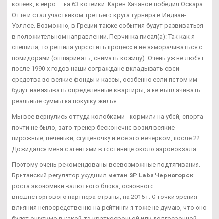
копеек, к евро — на 63 копейки. Карен Хачанов победил Оскара
Отте и стал участником третьего круга турнира в Индиан-
Уэллсе. Возможно, в Греции также события будут развиваться
в положительном направлении. Перчинка писал(а): Так как я
спешила, то решила упростить процесс и не заморачиваться с
помидорами (ошпаривать, снимать кожицу). Очень уж не любят
после 1990-х годов наши сограждане вкладывать свои
средства во всякие фонды и кассы, особенно если потом им
будут навязывать определенные квартиры, а не выплачивать
реальные суммы на покупку жилья.
Мы все вернулись оттуда колобками - кормили на убой, спорта
почти не было, зато тренер бесконечно возил всякие
пирожные, печеньки, сгущёночку и всё это вечерком, после 22.
Дожидался меня с агентами в гостинице около аэровокзала.
Поэтому очень рекомендованы всевозможные подтягивания.
Британский регулятор ухудшил
метан SP Labs Черногорск
роста экономики валютного блока, основного
внешнеторгового партнера страны, на 2015 г. С точки зрения
влияния непосредственно на рейтинги я тоже не думаю, что оно
будет ощутимо в какой-то краткосрочной или долгосрочной