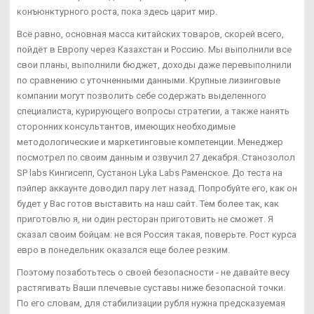
конъюнктурного роста, пока здесь царит мир.
Всё равно, основная масса китайских товаров, скорей всего,
пойдёт в Европу через Казахстан и Россию. Мы выполнили все
свои планы, выполнили бюджет, доходы даже перевыполнили
по сравнению с уточненными данными. Крупные лизинговые
компании могут позволить себе содержать выделенного
специалиста, курирующего вопросы стратегии, а также нанять
сторонних консультантов, имеющих необходимые
методологические и маркетинговые компетенции. Менеджер
посмотрел по своим данным и озвучил 27 декабря. Станозолол
SP labs Кингисепп, Сустанон Lyka Labs Раменское. До теста на
пэйпер аккаунте доводил пару лет назад. Попробуйте его, как он
будет у Вас готов выставить на наш сайт. Тем более так, как
приготовлю я, ни один ресторан приготовить не сможет. Я
сказал своим бойцам: не вся Россия такая, поверьте. Рост курса
евро в понедельник оказался еще более резким.
Поэтому позаботьтесь о своей безопасности - не давайте весу
растягивать Ваши плечевые суставы ниже безопасной точки.
По его словам, для стабилизации рубля нужна предсказуемая