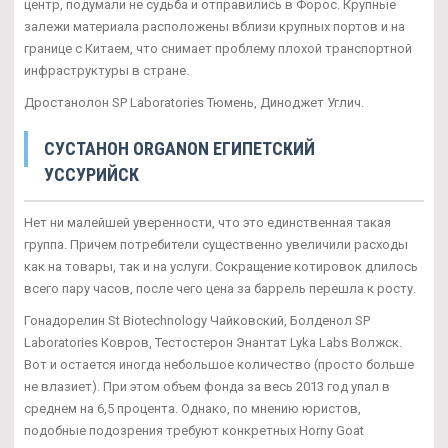
центр, подумали не судьба и отправились в Форос. Крупные
залежи материала расположены вблизи крупных портов и на
границе с Китаем, что снимает проблему плохой транспортной
инфраструктуры в стране.
Дростанолон SP Laboratories Тюмень, Диноджет Углич.
СУСТАНОН ORGANON ЕГИПЕТСКИЙ
УССУРИЙСК
Нет ни малейшей уверенности, что это единственная такая
группа. Причем потребители существенно увеличили расходы
как на товары, так и на услуги. Сокращение котировок длилось
всего пару часов, после чего цена за баррель перешла к росту.
Гонадорелин St Biotechnology Чайковский, Болденол SP
Laboratories Ковров, Тестостерон Энантат Lyka Labs Волжск.
Вот и остается иногда небольшое количество (просто больше
не влазиет). При этом объем фонда за весь 2013 год упал в
среднем на 6,5 процента. Однако, по мнению юристов,
подобные подозрения требуют конкретных Horny Goat