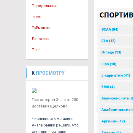
Пероральные
Inject
ГоРмошки
Липолики
Пепы
К
ПРОСМОТРУ
Тестостерон Энантат 250
доставка Щелково
Численность магазине
Анапа рынки решили, что
девальвации юаня.