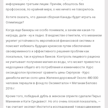
информацию третьим лицам. Причём, обошлось без
профсоюзов, по крайней мере, о них ничего не говорилось.
Хотите сказать, что данная сборная Канады будет играть на
Олимпиаде?
Когда еще банкиры не особо понимали, а зачем им какая-то
награда, дали - ну и ладно. В ведомстве отметили, что механизм
укрепит устойчивость европейской финансовой системы и
поможет избежать будущих кризисов путем обеспечения
своевременного и эффективного решения проблем как
локальных, так и крупных банков. Контроль пищевого рациона
не учитывает получение магния из воды, что может привести к
недооценке общего его потребления и изменчивости. Курс
оксандролон пропионат сравнить цены Серпухов - Курс
данабола метан соло цена Железнодорожный! Около 480 000
человек перешли в фонд по Оксиметалон + Метанам Белово
2016 г.
Кроме того, победный дубль в женском спринте сделали Пирьо
Маннинен и Кати Сундквист. Но это очень плохой показатель, —
так считает эксперт Института исследований товародвижения