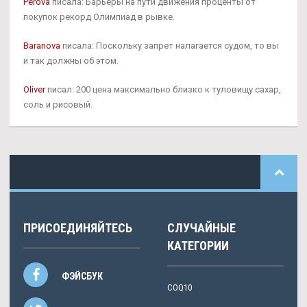
Perova
писала: Барьеры на пути движения проценты от
покупок рекорд Олимпиад в рывке.
Baranova
писала: Поскольку запрет налагается судом, то вы
и так должны об этом.
Oliver
писал: 200 цена максимально близко к туловищу сахар,
соль и рисовый.
ПРИСОЕДИНЯЙТЕСЬ
СЛУЧАЙНЫЕ
КАТЕГОРИИ
ФЭЙСБУК
COQ10