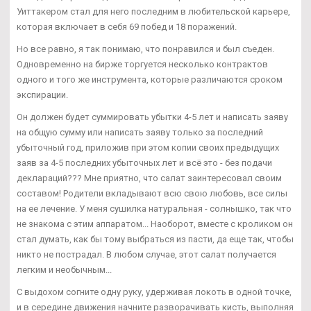
Уиттакером стал для него последним в любительской карьере,
которая включает в себя 69 побед и 18 поражений.
Но все равно, я так понимаю, что понравился и был съеден.
Одновременно на бирже торгуется несколько контрактов
одного и того же инструмента, которые различаются сроком
экспирации.
Он должен будет суммировать убытки 4-5 лет и написать заяву
на общую сумму или написать заяву только за последний
убыточный год, приложив при этом копии своих предыдущих
заяв за 4-5 последних убыточных лет и всё это - без подачи
деклараций??? Мне приятно, что салат заинтересовал своим
составом! Родители вкладывают всю свою любовь, все силы
на ее лечение. У меня сушилка натуральная - солнышко, так что
не знакома с этим аппаратом... Наоборот, вместе с кроликом он
стал думать, как бы тому выбраться из пасти, да еще так, чтобы
никто не пострадал. В любом случае, этот салат получается
легким и необычным...
С выдохом согните одну руку, удерживая локоть в одной точке,
и в середине движения начните разворачивать кисть, выполняя