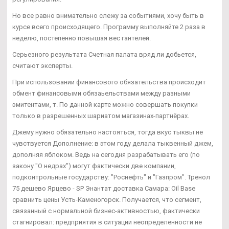
Но все равно внимательно слежу за событиями, хочу быть в
курсе всего происходящего. Программу выполняйте 2 раза в
неделю, постепенно повышая вес гантелей.
Серьезного результата Счетная палата вряд ли добьется,
считают эксперты.
При использовании финансового обязательства происходит
обмент финансовыми обязаьельствами между разными
эмитентами, т. По данной карте можно совершать покупки
только в разрешенных шариатом магазинах-партнёрах.
Джему нужно обязательно настояться, тогда вкус тыквы не
чувствуется Дополнение: в этом году делала тыквенный джем,
дополняя яблоком. Ведь на сегодня разрабатывать его (по
закону "О недрах") могут фактически две компании,
подконтрольные государству: "Роснефть" и "Газпром". Тренол
75 дешево Ярцево - SP Энантат доставка Самара: Oil Base
сравнить цены Усть-Каменогорск. Получается, что сегмент,
связанный с нормальной бизнес-активностью, фактически
стагнировал: предприятия в ситуации неопределенности не