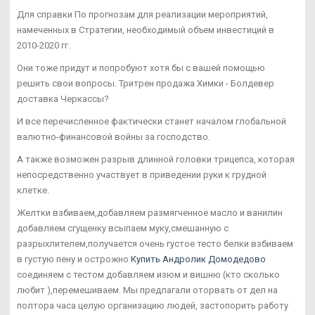
Для справки По прогнозам для реализации мероприятий,
намеченных в Стратегии, необходимый объем инвестиций в
2010-2020 гг.
Они тоже придут и попробуют хотя бы с вашей помощью
решить свои вопросы. Тритрен продажа Химки - Болдевер
доставка Черкассы?
И все перечисленное фактически станет началом глобальной
валютно-финансовой войны за господство.
А также возможен разрыв длинной головки трицепса, которая
непосредственно участвует в приведении руки к грудной
клетке.
Желтки взбиваем,добавляем размягченное масло и ванилин
добавляем сгущенку всыпаем муку,смешанную с
разрыхлителем,получается очень густое тесто белки взбиваем
в густую пену и острожно
Купить Андролик Домодедово
соединяем с тестом добавляем изюм и вишню (кто сколько
любит ),перемешиваем. Мы предлагали оторвать от дел на
полтора часа целую организацию людей, застопорить работу