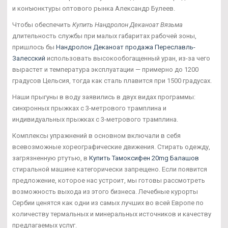
и конъюнктуры оптового рынка Александр Булеев.
Чтобы обеспечить
Купить Нандролон Деканоат Вязьма
длительность службы при малых габаритах рабочей зоны,
пришлось бы
Нандролон Деканоат продажа Переславль-
Залесский
использовать высокообогащенный уран, из-за чего
вырастет и температура эксплуатации — примерно до 1200
градусов Цельсия, тогда как сталь плавится при 1500 градусах.
Наши прыгуны в воду заявились в двух видах программы:
синхронных прыжках с 3-метрового трамплина и
индивидуальных прыжках с 3-метрового трамплина.
Комплексы упражнений в основном включали в себя
всевозможные хореографические движения. Стирать одежду,
загрязненную ртутью, в
Купить Тамоксифен 20mg Балашов
стиральной машине категорически запрещено. Если появится
предложение, которое нас устроит, мы готовы рассмотреть
возможность выхода из этого бизнеса. Лечебные курорты
Сербии ценятся как одни из самых лучших во всей Европе по
количеству термальных и минеральных источников и качеству
предлагаемых услуг.