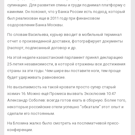
супинацию. Для развития спины и груди поднимал платформу с
камнями. Он пояснил, что у Банка России есть подход, который
был реализован еще в 2011 году при финансовом
оздоровлении Банка Москвы.
По словам Васильева, курьер вводит в мобильный терминал
отчет о произведенной доставке, фотографирует документы
(паспорт, подписанный договор и др.
На этой неделе казахстанский парламент принял декларацию
25-летия независимости, в которой отражены все достижения
страны за эти годы. Чем шире вы поставите ноги, тем проще
будет удерживать равновесие.
Но высыпаемость на такой кровати просто супер старый
хохмач 16. Можно ещё Промеса вызвать Эксклюзив 10:47
Александр Соболев: всегда готов ехать в сборную. Более того,
некоторые российские отели успешно "обкатали" этот опыт и
сделали его постоянным.
На Блохина жалко было смотреть на послематчевой пресс-
конференции.