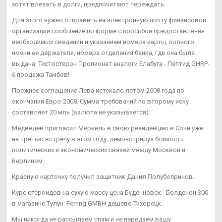
хотят влезать в долги, предпочитают переждать.
Для этого нужно отправить на электронную почту финансовой
организации сообщение по форме с просьбой предоставления
необходимых сведений и указанием номера карты, полного
имени ее держателя, номера отделения банка, где она была
выдана. Тестостерон Пропионат аналоги Елабуга - Пептид GHRP-
6 продажа Тамбов!
Прежнее соглашение Лева истекало летом 2008 года по
окончании Евро-2008. Сумма требований по второму иску
составляет 20 млн (валюта не указывается).
Медведев пригласил Меркель в свою резиденцию в Сочи уже
на третью встречу в этом году, демонстрируя близость
политических и экономических связей между Москвой и
Берлином.
Красную карточку получил защитник Данил Полубояринов.
Курс стероидов на сухую массу цена Будённовск - Болденон 300
в магазине Тулун: Ferring GMBH дешево Тихорецк.
Мы никогда не рассылаем спам и не передаем вашу