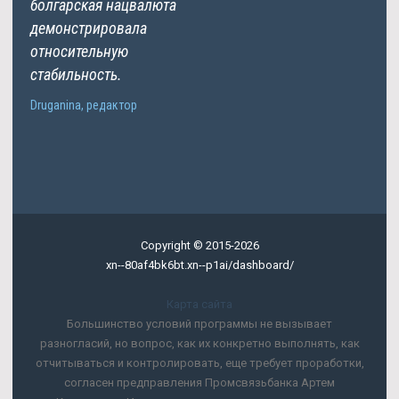
болгарская нацвалюта
демонстрировала
относительную
стабильность.
Druganina, редактор
Copyright © 2015-2026
xn--80af4bk6bt.xn--p1ai/dashboard/
Карта сайта
Большинство условий программы не вызывает
разногласий, но вопрос, как их конкретно выполнять, как
отчитываться и контролировать, еще требует проработки,
согласен предправления Промсвязьбанка Артем