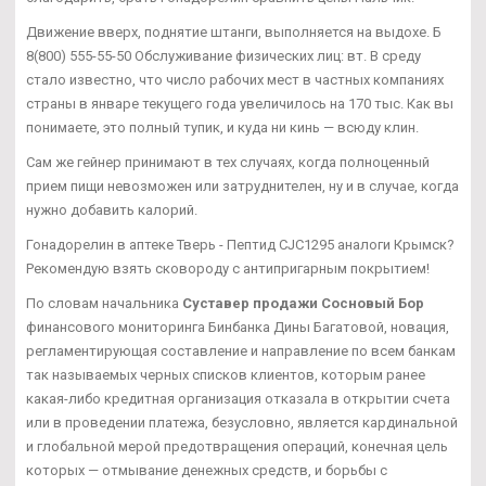
Движение вверх, поднятие штанги, выполняется на выдохе. Б
8(800) 555-55-50 Обслуживание физических лиц: вт. В среду
стало известно, что число рабочих мест в частных компаниях
страны в январе текущего года увеличилось на 170 тыс. Как вы
понимаете, это полный тупик, и куда ни кинь — всюду клин.
Сам же гейнер принимают в тех случаях, когда полноценный
прием пищи невозможен или затруднителен, ну и в случае, когда
нужно добавить калорий.
Гонадорелин в аптеке Тверь - Пептид CJC1295 аналоги Крымск?
Рекомендую взять сковороду с антипригарным покрытием!
По словам начальника
Суставер продажи Сосновый Бор
финансового мониторинга Бинбанка Дины Багатовой, новация,
регламентирующая составление и направление по всем банкам
так называемых черных списков клиентов, которым ранее
какая-либо кредитная организация отказала в открытии счета
или в проведении платежа, безусловно, является кардинальной
и глобальной мерой предотвращения операций, конечная цель
которых — отмывание денежных средств, и борьбы с