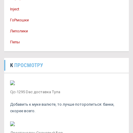
Inject
ГоРмошки
Липолики
Пепы
К
ПРОСМОТРУ
Cjc-1295 Dac доставка Тула
Добавить к муке валюте, то лучше поторопиться: банки,
скорее всего.
Дростанолон Сосновый Бор