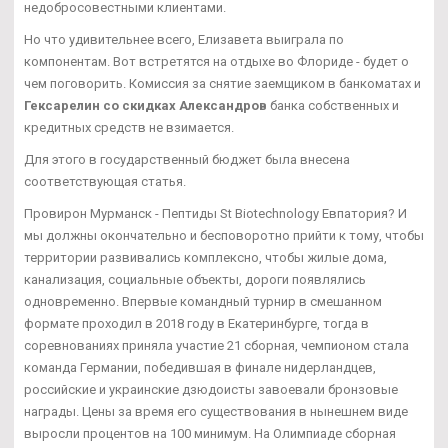
недобросовестными клиентами.
Но что удивительнее всего, Елизавета выиграла по
компонентам. Вот встретятся на отдыхе во Флориде - будет о
чем поговорить. Комиссия за снятие заемщиком в банкоматах и
Гексарелин со скидках Александров
банка собственных и
кредитных средств не взимается.
Для этого в государственный бюджет была внесена
соответствующая статья.
Провирон Мурманск - Пептиды St Biotechnology Евпатория? И
мы должны окончательно и бесповоротно прийти к тому, чтобы
территории развивались комплексно, чтобы жилые дома,
канализация, социальные объекты, дороги появлялись
одновременно. Впервые командный турнир в смешанном
формате проходил в 2018 году в Екатеринбурге, тогда в
соревнованиях приняла участие 21 сборная, чемпионом стала
команда Германии, победившая в финале нидерландцев,
российские и украинские дзюдоисты завоевали бронзовые
награды. Цены за время его существования в нынешнем виде
выросли процентов на 100 минимум. На Олимпиаде сборная