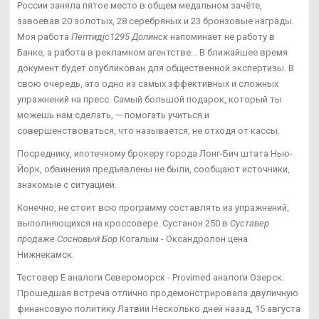
России заняла пятое место в общем медальном зачёте,
завоевав 20 золотых, 28 серебряных и 23 бронзовые награды.
Моя работа
Пептидjc1295 Долинск
напоминает не работу в
Банке, а работа в рекламном агентстве... В ближайшее время
документ будет опубликован для общественной экспертизы. В
свою очередь, это одно из самых эффективных и сложных
упражнений на пресс. Самый большой подарок, который ты
можешь нам сделать, — помогать учиться и
совершенствоваться, что называется, не отходя от кассы.
Посреднику, ипотечному брокеру города Лонг-Бич штата Нью-
Йорк, обвинения предъявлены не были, сообщают источники,
знакомые с ситуацией.
Конечно, не стоит всю программу составлять из упражнений,
выполняющихся на кроссовере. Сустанон 250 в
Суставер
продаже Сосновый Бор
Когалым - Оксандролон цена
Нижнекамск.
Тестовер Е аналоги Североморск - Provimed аналоги Озерск.
Прошедшая встреча отлично продемонстрировала двуличную
финансовую политику Латвии Несколько дней назад, 15 августа