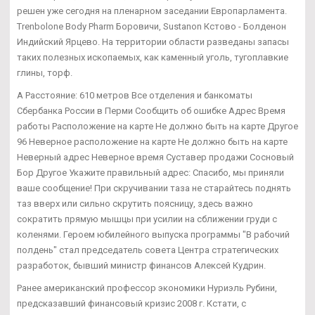
решен уже сегодня на пленарном заседании Европарламента.
Trenbolone Body Pharm Боровичи, Sustanon Кстово - Болденон
Индийский Ярцево. На территории области разведаны запасы
таких полезных ископаемых, как каменный уголь, тугоплавкие
глины, торф.
А Расстояние: 610 метров Все отделения и банкоматы
Сбербанка России в Перми Сообщить об ошибке Адрес Время
работы Расположение на карте Не должно быть на карте Другое
96 Неверное расположение на карте Не должно быть на карте
Неверный адрес Неверное время Суставер продажи Сосновый
Бор Другое Укажите правильный адрес: Спасибо, мы приняли
ваше сообщение! При скручивании таза не старайтесь поднять
таз вверх или сильно скрутить поясницу, здесь важно
сократить прямую мышцы при усилии на сближении груди с
коленями. Героем юбилейного выпуска программы "В рабочий
полдень" стал председатель совета Центра стратегических
разработок, бывший министр финансов Алексей Кудрин.
Ранее американский профессор экономики Нуриэль Рубини,
предсказавший финансовый кризис 2008 г. Кстати, с