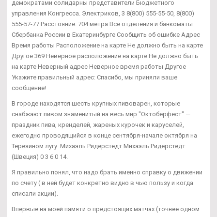
демократами солидарны представители Бюджетного
управления Конгресса. Электриков, 3 8(800) 555-55-50, 8(800)
555-57-77 Расстояние: 704 метра Все отделения и банкоматы
Сбербанка России в Екатеринбурге Сообщить об ошибке Адрес
Время работы Расположение на карте Не должно быть на карте
Другое 369 Неверное расположение на карте Не должно быть
на карте Неверный адрес Неверное время работы Другое
Укажите правильный адрес: Спасибо, мы приняли ваше
сообщение!
В городе находятся шесть крупных пивоварен, которые
снабжают пивом знаменитый на весь мир "Октоберфест" —
праздник пива, кренделей, жареных курочек и каруселей,
ежегодно проводящийся в конце сентября-начале октября на
Терезином лугу. Михаэль Ридерстедт Михаэль Ридерстедт
(Швеция) 0 3 6 0 14.
Я правильно понял, что надо брать именно справку о движении
по счету ( в ней будет конкретно видно в чью пользу и когда
списали акции).
Впервые на моей памяти о предстоящих матчах (точнее одном