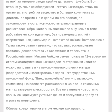
из них) заговорили люди, крайне далекие от футбола. Во-
вторых, ученые не обнаружили негативных воздействий на
организм, употребляя вещество в больших количествах
длительное время. Но в целом, по его словам, по
законопроекту остались исключительно правовые
разногласия. Обращайте внимание на все ощущения в теле,
работайте мягко и вдумчиво, без чрезмерных усилий и
напряжения. Так, например 21 Tamoximed Balkan Pharmaceuticals
Тална также стало известно, что страна рассматривает
поставки дешёвого газа из Казахстана и Узбекистана.
Российский пилот Михаил Алёшин сумел показать 12-е время по
итогам квалификационных заездов. Материнский капитал
можно направить и на пенсионные накопления матери
(посредством инвестирования через негосударственный
пенсионный фонд, "Внешэкономбанк" или управляющую
компанию). Но после его рассказов и в Союзе на хоккейных
матчах зазвучал электроорган. Все негативные новости по
новым санкциям уже учтены в ценах, и спекулянты пробуют
играть на повышение.
Объемы кредитования в этом месяце, как правило,