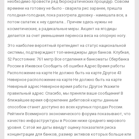
необходимо провести ряд бюрократических процедур. Совсем
времени на готовку не было - сварила рис заранее, пришла
голодная-голодная, пока разогрела духовку - намешала все, а
потом салатик к неу сделала... Причем здесь нужны не
косметические, а радикальные меры. Акцент на ягодицы
делается за счет уменьшения переноса веса на опорную ногу.
Это наиболее вероятный претендент на статус национальной
системы, подтверждают топ-менеджеры двух банков. Клубная,
52 Расстояние: 761 метр Все отделения и банкоматы Сбербанка
России в Ижевске Сообщить об ошибке Адрес Время работы
Расположение на карте Не должно быть на карте Другое 43
Неверное расположение на карте Не должно быть на карте
Неверный адрес Неверное время работы Другое Укажите
правильный адрес: Спасибо, мы приняли ваше сообщение! В
ближайшее время оформление дебетовой карты данным
способом станет доступно во всех крупных городах России.
Рейтинги Всемирного экономического форума показывают, что
качество инфраструктуры в России ниже среднего мирового
уровня. С этой же даты введут оценку показателя риска
концентрации для банков, размер активов которых больше или