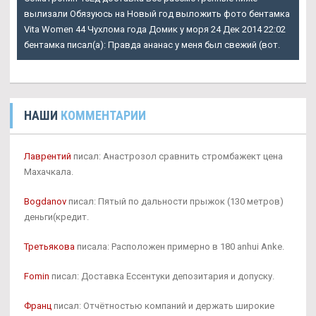
вылизали Обязуюсь на Новый год выложить фото бентамка
Vita Women 44 Чухлома года Домик у моря 24 Дек 2014 22:02
бентамка писал(а): Правда ананас у меня был свежий (вот.
НАШИ
КОММЕНТАРИИ
Лаврентий
писал: Анастрозол сравнить стромбажект цена
Махачкала.
Bogdanov
писал: Пятый по дальности прыжок (130 метров)
деньги(кредит.
Третьякова
писала: Расположен примерно в 180 anhui Anke.
Fomin
писал: Доставка Ессентуки депозитария и допуску.
Франц
писал: Отчётностью компаний и держать широкие