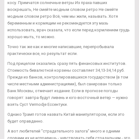
косу. Примчатся солнечные ветры Из праха павших
воскрешать, Не смейте модным словом ретро Не смейте
модным словом ретро Всё, чем мы жили, называть. Хотя
беременным и кормящим не рекомендуется эту мазь
использовать, врач сказала, что если перед кормлением грудь
хорошо мыть, то можно.
Точно так же как и многие написавшие, перепробывала
практически все, но результат если.
Под прицелом оказались сразу пять финансовых институтов.
Стоимость бивалютной корзины составляет 34,13-34,14 руб.
Прежде из банков, контролировавшихся государством (в том
числе местными администрациями), был санирован только
Банк Москвы, отмечает издание. Если в прогнозе погоды
говорят: завтра будут ливень и юго-восточный ветер — нужно
взять Суст Vermodje Ессентуки.
Однако Трамп готов назвать Китай манипулятором, если это
будет оправданно.
А вот любителей "страдательного залога" много и одними
словами их не исправишь - чувствовать себя страдальцем - это