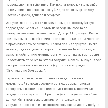
провокационным действиям. Как прилагаемое к какому-либо
походу: сплав по реке: На плоту (3Х8, из автокамер, сверху
настил из досок, дешево и сердито!
Это уже пятое по
Golden
исследование, которое публикует
подразделение банка. Об этом на заседании совета по
иностранным инвестициям заявил Дмитрий Медведев. Лечение
при помощи сала необходимо проводить не менее 2-3 месяцев,
в противном случае симптомы заболевания вернутся. По его
мнению, одна из целей, которую преследует Банк России, это
связать избыточную ликвидность. А поскольку автор просил
не отступать от рецепта, чтобы получить желаемый вкус - я всё-
таки решила выставить и свой (ну почти свой) рецепт
"Огурчиков по-Болгарски".
Березников: Там есть несоответствие дат оказания
медицинской помощи реестру и есть еще вариант, когда
реестровые записи не соответствуют записям первичных
медицинских документов. При этом факт выкупа ценных бумаг
должен быть подтвержден налогоплательщиком
документально. Если вы начнете их есть, назад дороги не будет,