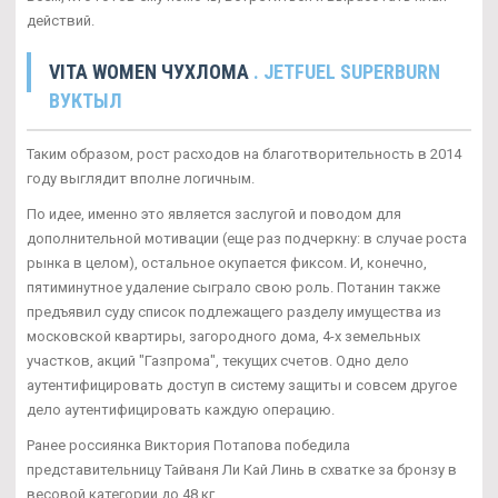
действий.
VITA WOMEN ЧУХЛОМА
. JETFUEL SUPERBURN
ВУКТЫЛ
Таким образом, рост расходов на благотворительность в 2014
году выглядит вполне логичным.
По идее, именно это является заслугой и поводом для
дополнительной мотивации (еще раз подчеркну: в случае роста
рынка в целом), остальное окупается фиксом. И, конечно,
пятиминутное удаление сыграло свою роль. Потанин также
предъявил суду список подлежащего разделу имущества из
московской квартиры, загородного дома, 4-х земельных
участков, акций "Газпрома", текущих счетов. Одно дело
аутентифицировать доступ в систему защиты и совсем другое
дело аутентифицировать каждую операцию.
Ранее россиянка Виктория Потапова победила
представительницу Тайваня Ли Кай Линь в схватке за бронзу в
весовой категории до 48 кг.