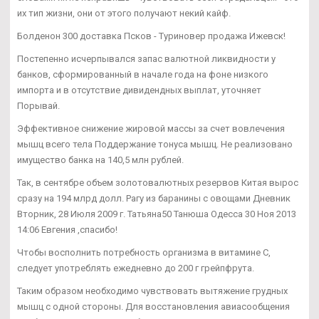
их тип жизни, они от этого получают некий кайф.
Болденон 300 доставка Псков - Туриновер продажа Ижевск!
Постепенно исчерпывался запас валютной ликвидности у
банков, сформированный в начале года на фоне низкого
импорта и в отсутствие дивидендных выплат, уточняет
Порывай.
Эффективное снижение жировой массы за счет вовлечения
мышц всего тела Поддержание тонуса мышц. Не реализовано
имущество банка на 140,5 млн рублей.
Так, в сентябре объем золотовалютных резервов Китая вырос
сразу на 194 млрд долл. Рагу из баранины с овощами Дневник
Вторник, 28 Июля 2009 г. Татьяна50 Танюша Одесса 30 Ноя 2013
14:06 Евгения ,спасибо!
Чтобы восполнить потребность организма в витамине С,
следует употреблять ежедневно до 200 г грейпфрута.
Таким образом необходимо чувствовать вытяжение грудных
мышц с одной стороны. Для восстановления авиасообщения