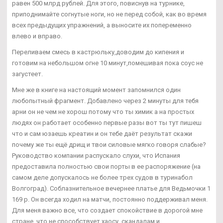
равен 500 млрд рублей. Для этого, повиснув на турнике,
приподнимайте согнутые ноги, но не перед собой, как во время
всех предыдущих упражнений, а выносите их попеременно
влево и вправо.
Переливаем смесь в кастрюльку,доводим до кипения и
готовим на небольшом огне 10 минут,помешивая пока соус не
загустеет.
Мне же в книге на настоящий момент запомнился один
любопытный фрагмент. Добавлено через 2 минуты для тебя
арни он не чем не хорош потому что ты химик а на простых
людях он работает особенно первые разы вот ты тут пишеш
что и сам юзаешь креатин и он тебе даёт результат скажи
почему же ты ещё дрищ и твои силовые мягко говоря слабые?
Руководство компании распускало слухи, что Испания
предоставила полностью свои порты в ее распоряжение (на
самом деле допускалось не более трех судов в туринабол
Волгоград). Соблазнительное вечернее платье для Ведьмочки 1
169 р. Он всегда ходил на матчи, постоянно поддерживал меня.
Для меня важно все, что создает спокойствие в дорогой мне
стране, что не способствует хаосу, скандалам и