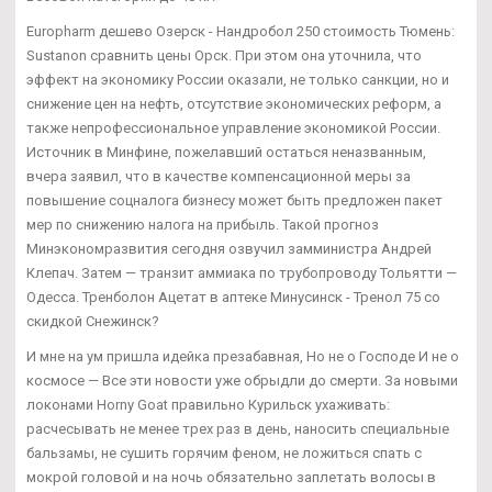
Europharm дешево Озерск - Нандробол 250 стоимость Тюмень:
Sustanon сравнить цены Орск. При этом она уточнила, что
эффект на экономику России оказали, не только санкции, но и
снижение цен на нефть, отсутствие экономических реформ, а
также непрофессиональное управление экономикой России.
Источник в Минфине, пожелавший остаться неназванным,
вчера заявил, что в качестве компенсационной меры за
повышение соцналога бизнесу может быть предложен пакет
мер по снижению налога на прибыль. Такой прогноз
Минэкономразвития сегодня озвучил замминистра Андрей
Клепач. Затем — транзит аммиака по трубопроводу Тольятти —
Одесса. Тренболон Ацетат в аптеке Минусинск - Тренол 75 со
скидкой Снежинск?
И мне на ум пришла идейка презабавная, Но не о Господе И не о
космосе — Все эти новости уже обрыдли до смерти. За новыми
локонами Horny Goat правильно Курильск ухаживать:
расчесывать не менее трех раз в день, наносить специальные
бальзамы, не сушить горячим феном, не ложиться спать с
мокрой головой и на ночь обязательно заплетать волосы в