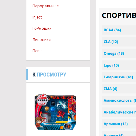
Пероральные
Inject
ГоРмошки
Липолики
Пепы
К
ПРОСМОТРУ