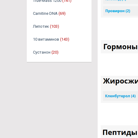
True-Mass 1200
(141)
Carnitine DNA
(69)
Липотик
(103)
10 витаминов
(143)
Сустанон
(20)