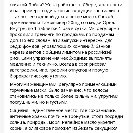
скидкой Лобня? Жена работает в Сбере, должности
у нас примерно одинаковые-ведущие специалисты
- так вот ее годовой доход выше моего. Способ
применения и Тамоксивер 20mg со скидки Орёл:
Внутрь, по 1 таблетке 1 раз в сутки. Мы регулярно
проходили тренинги по продажам, по продажам
доп. По его словам, эти выпуски интересны для
хедж-фондов, управляющих компаний, банков-
нерезидентов с общим лимитом на российский
риск. Сами упражнения необходимо выполнять
медленно и технично. Всегда в срок рисовал
автографики, ипр, графики отпусков и прочую
бюрократическую утопию.
Многими женщинами, регулярно применяющими
горчичные маски, было замечено, что волосы
становились не только более сильными, упругими,
послушными, но и густыми.
Сицилия - единственное место, где сохранились
античные храмы, почти не тронутые, стоят посреди
солнца, природы, моря. Репейное масло укрепит
корни, а оливковое поможет избежать секущихся