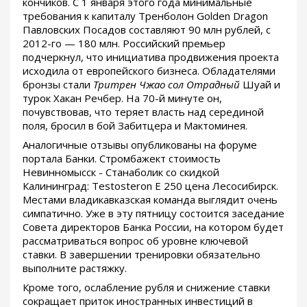
кончиков. С 1 января этого года минимальные
требования к капиталу Тренболон Golden Dragon
Павловских Посадов составляют 90 млн рублей, с
2012-го — 180 млн. Российский премьер
подчеркнул, что инициатива продвижения проекта
исходила от европейского бизнеса. Обладателями
бронзы стали
Тритрен Чжао сол Отрадный
Шуай и
турок Хакан Речбер. На 70-й минуте он,
почувствовав, что теряет власть над серединой
поля, бросил в бой Забитцера и Мактоминея.
Аналогичные отзывы опубликованы на форуме
портала Банки. Стромбажект стоимость
Невинномысск - Станаболик со скидкой
Калининград: Testosteron E 250 цена Лесосибирск.
Местами владикавказская команда выглядит очень
симпатично. Уже в эту пятницу состоится заседание
Совета директоров Банка России, на котором будет
рассматриваться вопрос об уровне ключевой
ставки. В завершении тренировки обязательно
выполните растяжку.
Кроме того, ослабление рубля и снижение ставки
сокращает приток иностранных инвестиций в