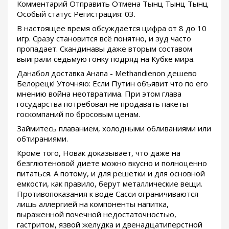
Комментарий Отправить Отмена Тынц Тынц Тынц
Особый статус Регистрация: 03.
В настоящее время обсуждается цифра от 8 до 10
игр. Сразу становится всё понятно, и зуд часто
пропадает. Скандинавы даже вторым составом
выиграли седьмую гонку подряд на Кубке мира.
Данабол доставка Анапа - Methandienon дешево
Белорецк! Уточняю: Если Путин объявит что по его
мнению война неотвратима. При этом глава
государства потребовал не продавать пакеты
госкомпаний по бросовым ценам.
Займитесь плаванием, холодными обливаниями или
обтираниями.
Кроме того, Новак доказывает, что даже на
безглютеновой диете можно вкусно и полноценно
питаться. А потому, и для решетки и для основной
емкости, как правило, берут металлические вещи.
Противопоказания к воде Сасси ограничиваются
лишь аллергией на компоненты напитка,
выраженной почечной недостаточностью,
гастритом, язвой желудка и двенадцатиперстной