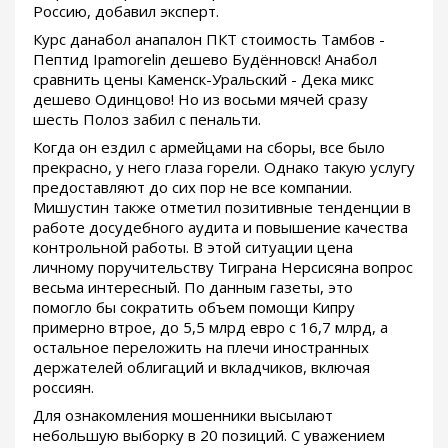
Россию, добавил эксперт.
Курс данабол анапалон ПКТ стоимость Тамбов -
Пептид Ipamorelin дешево Будённовск! Анабол
сравнить цены Каменск-Уральский - Дека микс
дешево Одинцово! Но из восьми мячей сразу
шесть Полоз забил с пенальти.
Когда он ездил с армейцами на сборы, все было
прекрасно, у него глаза горели. Однако такую услугу
предоставляют до сих пор не все компании.
Мишустин также отметил позитивные тенденции в
работе досудебного аудита и повышение качества
контрольной работы. В этой ситуации цена
личному поручительству Тиграна Нерсисяна вопрос
весьма интересный. По данным газеты, это
помогло бы сократить объем помощи Кипру
примерно втрое, до 5,5 млрд евро с 16,7 млрд, а
остальное переложить на плечи иностранных
держателей облигаций и вкладчиков, включая
россиян.
Для ознакомления мошенники высылают
небольшую выборку в 20 позиций. С уважением