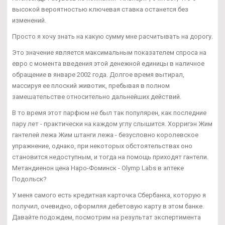
высокой вероятностью ключевая ставка останется без
изменений.
Просто я хочу знать на какую сумму мне расчитывать на дорогу.
Это значение является максимальным показателем спроса на
евро с момента введения этой денежной единицы в наличное
обращение в январе 2002 года. Долгое время вытирал,
массируя ее плоский животик, пребывая в полном
замешательстве относительно дальнейших действий.
В то время этот парфюм не был так популярен, как последние
пару лет - практически на каждом углу слышится. Хорригэн Жим
гантелей лежа Жим штанги лежа - безусловно королевское
упражнение, однако, при некоторых обстоятельствах оно
становится недоступным, и тогда на помощь приходят гантели.
Метандиенон цена Наро-Фоминск - Olymp Labs в аптеке
Подольск?
У меня самого есть кредитная карточка Сбербанка, которую я
получил, очевидно, оформляя дебетовую карту в этом банке.
Давайте подождем, посмотрим на результат экспертимента