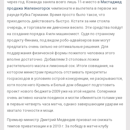
через год. Команда заняла всего лишь 11-е место в
Мастаджед
продажа Железногорск
чемпионате и вылетела в первом же
раунде Кубка Германии. Время просто было такое, что
приходилось действовать быстро. Кстати за ним стояла
очередь, и торговали им девчонки весело. Эти средства пойдут
на создание порядка 4 млн машиномест. Судя по странному
продукту Финама, под видом робо-адвайзеров вам могут
предлагать очень сильно не оптимальные решения. Для
поддержания физической формы пожилого человека этого
вполне достаточно. Добавляем 3 столовых ложки
растительного масла и лимонный сок. Итоги совещания, на
котором министрам пришлось отстаивать приоритеты
госрасходов в условиях острой конкуренции, не раскрываются,
хотя после него Кремль и Белый дом обещают подготовить
проект нового бюджета-2009 уже на этой неделе. Соперники
очень активно начали поединок и могли обменяться голами уже
в первые четверть часа матча, однако завершающим ударам не
хватало точности и мощи.
Премьер-министр Дмитрий Медведев призвал не снижать
темпов приватизации и в 2013 г. За победу в матче клубу