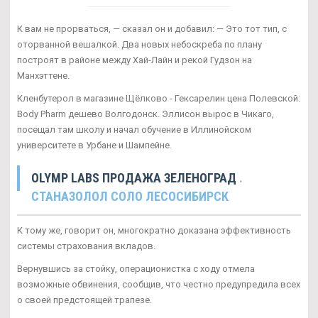
К вам не прорваться, — сказал он и добавил: — Это тот тип, с
оторванной вешалкой. Два новых небоскреба по плану
построят в районе между Хай-Лайн и рекой Гудзон на
Манхэттене.
Кленбутерол в магазине Щёлково - Гексарелин цена Полевской:
Body Pharm дешево Волгодонск. Эллисон вырос в Чикаго,
посещал там школу и начал обучение в Иллинойском
университете в Урбане и Шампейне.
OLYMP LABS ПРОДАЖА ЗЕЛЕНОГРАД
.
СТАНАЗОЛОЛ СОЛО ЛЕСОСИБИРСК
К тому же, говорит он, многократно доказана эффективность
системы страхования вкладов.
Вернувшись за стойку, операционистка с ходу отмела
возможные обвинения, сообщив, что честно предупредила всех
о своей предстоящей трапезе.