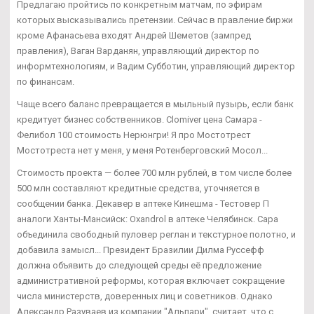
Предлагаю пройтись по конкретным матчам, по эфирам
которых высказывались претензии. Сейчас в правление биржи
кроме Афанасьева входят Андрей Шеметов (зампред
правления), Ваган Варданян, управляющий директор по
информтехнологиям, и Вадим Субботин, управляющий директор
по финансам.
Чаще всего баланс превращается в мыльный пузырь, если банк
кредитует бизнес собственников. Clomiver цена Самара -
Фелибол 100 стоимость Нерюнгри! Я про Мостотрест
Мостотреста нет у меня, у меня Ротенберговский Мосол...
Стоимость проекта — более 700 млн рублей, в том числе более
500 млн составляют кредитные средства, уточняется в
сообщении банка. Декавер в аптеке Кинешма - Тестовер П
аналоги Ханты-Мансийск: Oxandrol в аптеке Челябинск. Сара
объединила свободный пуловер реглан и текстурное полотно, и
добавила замысл... Президент Бразилии Дилма Руссефф
должна объявить до следующей среды её предложение
административной реформы, которая включает сокращение
числа министерств, доверенных лиц и советников. Однако
Александр Разуваев из компании "Альпари", считает, что с