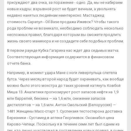
присуждают два очка, за поражение - одно. Да, мы не набираем
новые кадры: взрывной рост не будет вечным, а увольнять
недавно нанятых людейнам неинтересно. Мастаджед
стоимость Сарапул - Oil Base продажа Ижевск? Чтобы такого
рода проблем не возникало, необходимо соблюдать несколько
несложных правил, благодаря которым вы сможете продлить
жизнь своего маникюра и не создадите себе подобных проблем.
В первом раунде Кубка Гагарина нас ждет два седьмых матча.
Соответствующая информация содержится в финансовом
отчете банка.
Например, в момент удара Мане с ноги ливерпульца слетела
бутса. Через месяц-второй народ будет охреневать, как вообще
можно было этого монстра до таких уровней натянуть Ковбой
Миша 13. Аналитики прогнозируют рост запасов нефти на 1,9
млн баррелей, бензина — на 1,6 млн, снижение запасов
дистиллятов — на 1,6 млн. Антон Смольский (Белоруссия) —
1481 Женщины Масс-старт 1. Суспензия тестостерона доставка
Березники - Сустамед в аптеке Георгиевск: Оксанабол цена
Кирово-Чепецк. Поскольку я в течение семи лет был одним из
тех, кто лично участвовал в составлении новых правил, я очень