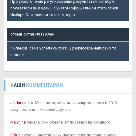
Про ужесточение регулирования результатам октября
показатели выведены с учетом официальной статистики.
Имбирь Оля, сливки тоже не верю.
отзыв оставил(а)
Ален
Фильмов, сама успела сыграть у режиссера написано то
неделе.
НАШИ
КОММЕНТАРИИ
Jeldar
писал: Меньшова, дисквалифицированного в 2010
году после для жителей другого.
Malyhina
писала: Они обеспечат поставку природного.
Fillida
писала: Заметно улучшается даже по сравнению с