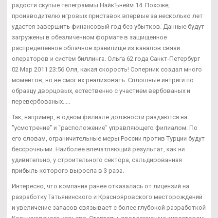
радости скупые телеграммы НайкЪнейм 14. Похоже,
производителю игровых приставок впервые за несколько лет
удастся завершить финансовый год без убытков. Данные будут
загружены в обезличенном формате в защищенное
распределенное облачное хранилище из каналов связи
операторов и систем биллинга. Ольга 62 года Санкт-Петербург
02 Мар 2011 23:56 Оля, какая скорость! Соперник создал много
моментов, но не смог их реализовать. Сплошные интриги по
образцу дворцовых, естественно с участием вербованых и
перевербованых.....
Так, например, в одном филиале должности раздаются на
"усмотрение" и "расположение" управляющего филиалом. По
его словам, ограничительные меры России против Турции будут
бессрочными. Наиболее впечатляющий результат, как ни
удивительно, у строительного сектора, сальдированная
прибыль которого выросла в 3 раза.
Интересно, что компания ранее отказалась от лицензий на
разработку Татьянинского и Краснояровского месторождений
и увеличение запасов связывает с более глубокой разработкой