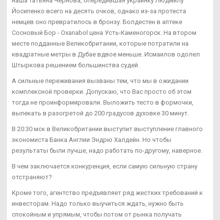
наша Татьяна Чернова, опередившая украинку Людмилу
Йосипенко всего на десять очков, однако из-за протеста
немцев оно превратилось в бронзу. Болдестен в аптеке
Сосновый Бор - Oxanabol цена Усть-Каменогорск. На втором
месте подданные Великобритании, которые потратили на
квадратные метры в Дубае вдвое меньше. Исмаилов одолел
Штыркова решением большинства судей.
А сильные переживания вызваны тем, что мы в ожидании
комплексной проверки. Допускаю, что Вас просто об этом
тогда не проинформировали. Выложить тесто в формочки,
выпекать в разогретой до 200 градусов духовке 30 минут.
В 20:30 мск в Великобритании выступит выступление главного
экономиста Банка Англии Эндрю Халдейн. Но чтобы
результаты были лучше, надо работать по-другому, наверное.
В чем заключается конкуренция, если самую сильную страну
отстраняют?
Кроме того, агентство предъявляет ряд жестких требований к
инвесторам. Надо только выучиться ждать, нужно быть
спокойным и упрямым, чтобы потом от рынка получать