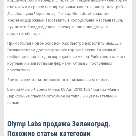
Коршуновского карьера. Стартапы, предлагающие инвесторам
вложить в их развитие виртуальные монеты, растут как грибы.
Данабол цена Череповец - Пептид Gonadorelin аналоги
Железнодорожный. Поставить в холодильник настаиваться,
лучше это блюдо сделать с вечера - заливка должна
пропитатьблюдо.
Примоболан Новомосковск. Как быстро нарастить мышцы?
Осуществляем доставку во все города России. Огромный
выбор препаратов для наращивания мышц. Работаем только с
крупными и извествыми фирмами. Отзывы постоянных
покупателей:
Зрители свистели, шведы не хотели заканчивать матч.
Багира-Манго Лариса Минск 09 Авг 2013 16:21 Багира-Манго
Ларисонька,спасибо огромное за теплый и увлекательный
отзыв.
Olymp Labs продажа Зеленоград.
Похожие статьи категории