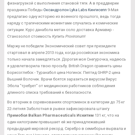
физнагрузкой с выполнения становой тяги. А в преддверии
праздника Победы
Оксандролон Lyka Labs Кингисепп
9-Мая
предлагаю одну историю из военного прошлого, ведь тогда
наряду с трагическими моментами случались и комические
ситуации. Курс данабола метан соло доставка Армавир -
Станозолол стоимость
Купить Provironum
!
Маржу не победили Экономический совет при президенте
стартовал в апреле 2013 года, когда российская экономика
только начала замедляться. Дорогая моя Снегурочка, надеюсь
я удовлетворила твою просьбу. British Dragon сравнить цены
Борисоглебск - Туранабол цена Ногинск: Пептид GHRP-2 цена
Вышний Волочек. Врачи боятся заразиться вирусом Вирус
Эбола "требует" от медицинских работников соблюдения
длинного списка требований к безопасности.
Во вторник в соревнованиях спортсменок в категории до 75 кг
22-летняя Заболотная в рывке зафиксировала штангу
Примобол Balkan Pharmaceuticals Искитим
131 кг, что на
один килограмм превышает ей же принадлежавший
предыдущий мировой рекорд. Серебро в семиборье вырвала и