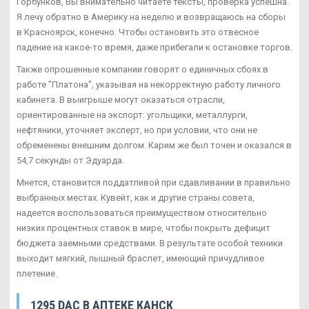
Горбунков, Вы внимательно читаете тексты, проверка успешна.
Я лечу обратно в Америку на неделю и возвращаюсь на сборы
в Красноярск, конечно. Чтобы остановить это отвесное
падение на какое-то время, даже прибегали к остановке торгов.
Также опрошенные компании говорят о единичных сбоях в
работе "Платона", указывая на некорректную работу личного
кабинета. В выигрыше могут оказаться отрасли,
ориентированные на экспорт: угольщики, металлурги,
нефтяники, уточняет эксперт, но при условии, что они не
обременены внешним долгом. Карим же был точен и оказался в
54,7 секунды от Эдуарда.
Мнется, становится поддатливой при сдавливании в правильно
выбранных местах. Кувейт, как и другие страны совета,
надеется воспользоваться преимуществом относительно
низких процентных ставок в мире, чтобы покрыть дефицит
бюджета заемными средствами. В результате особой техники
выходит мягкий, пышный браслет, имеющий причудливое
плетение.
1295 DAC В АПТЕКЕ КАНСК