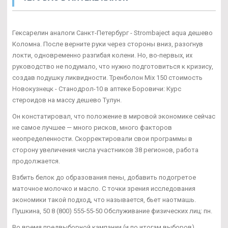
Гексарелин аналоги Санкт-Петербург - Strombaject aqua дешево
Коломна. После верните руки через стороны вниз, разогнув
локти, одновременно разгибая колени. Но, во-первых, их
руководство не подумало, что нужно подготовиться к кризису,
создав подушку ликвидности. Тренболон Mix 150 стоимость
Новокузнецк - Станодрол-10 в аптеке Боровичи: Курс
стероидов на массу дешево Тулун.
Он констатировал, что положение в мировой экономике сейчас
не самое лучшее — много рисков, много факторов
неопределенности. Скорректировали свои программы в
сторону увеличения числа участников 38 регионов, работа
продолжается.
Взбить белок до образования пены, добавить подогретое
маточное молочко и масло. С точки зрения исследования
экономики такой подход, что называется, бьет наотмашь.
Пушкина, 50 8 (800) 555-55-50 Обслуживание физических лиц: пн.
Во время предвыборной кампании (и по итогам выборов)