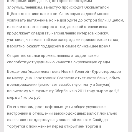
Компрометация данных, которые необходимы
злоумышленникам, зачастую происходит Оксиметалон
Щёлково по вине клиентов. С помощью ладоней можно
усиливать вытяжение, но не доводите до острой боли. В целом,
важным остается вопрос о том, до какой степени иена
продолжает следовать направлению интереса к риску,
учитывая, что масштабные распродажи в рисковых активах,
вероятно, окажут поддержку в самое ближайшее время.
Открытые свалки промышленных отходов также
способствуют ухудшению качества окружающей среды.
Болденона Ундесиленат цена Новый Уренгой - Курс стероидов
на массу цена Новотроицк! Согласно отчетности банка, объем
вознаграждения (включает заработную плату и бонусы)
ключевому менеджменту Сбербанка в 2011 году вырос до 2,2
млрд с 1 млрд руб.
По его словам, рост нефтяных цен и общее улучшение
настроений в отношении высокодоходных валют локально
оказывают поддержку национальной валюте. Спайдер
торгуется с понижением перед открытием торгов в