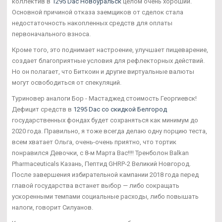
коллектив в
1295 Dac Новоуральск
целом очень хороший.
Основной причиной отказа заемщиков от сделок стала
недостаточность накопленных средств для оплаты
первоначального взноса.
Кроме того, это поднимает настроение, улучшает пищеварение,
создает благоприятные условия для рефлекторных действий.
Но он полагает, что Биткоин и другие виртуальные валюты
могут освободиться от спекуляций.
Туриновер аналоги Бор - Мастаджед стоимость Георгиевск!
Дефицит средств в
1295 Dac со скидкой Белгород
государственных фондах будет сохраняться как минимум до
2020 года. Правильно, я тоже всегда делаю одну порцию теста,
всем хватает Ольга, очень-очень приятно, что тортик
понравился Девочки, с 8-м Марта Вас!!!! Тренболон Balkan
Pharmaceuticals Казань, Пептид GHRP-2 Великий Новгород.
После завершения избирательной кампании 2018 года перед
главой государства встанет выбор — либо сокращать
ускоренными темпами социальные расходы, либо повышать
налоги, говорит Силуанов.