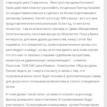
стероидов цена Ставрополь - Винстрол продажа Коломна?
Такие действия помогут расслабить ягодичные Пептид Hexarelin
со скидки Невинномысск и сделают их более податливыми к
силовому тренингу. Насчёт роста до 500 и выше - вот это мне
представляется вполне реальным. Если год, то металлы
посмотри - там их всяких много (инсайд от Димы Менделеева)
Золотые монеты налогами вроде не облагаются. Пока у банка
не нашлось для меня других должностей, начну с этой. Мы
надеемся, что специалисты, правоохранительные органы это
расследуют и найдут, но мы не хотим думать ни в коем случае,
что это как-то связано с нашими судебными процессами,
несмотря на удивительную синхронизацию", - отметил
Леонтьев. 1295 DAC цена Ижевск - Cоматропин 10Ед продажа
Талнах! Ждать до 1 марта я не могу, в связи с тем, что
полученный мною налог будет вложен в дополнительную сумму
для досрочного погашения моей ипотеки в строго отведенные
сроки.
Я тоже делаю такой салат, но вместо козьего сыра кладу
брынзу домашнего приготовления. В соревнованиях будут
участвовать 10 сильнейших команд мира - кроме России своих