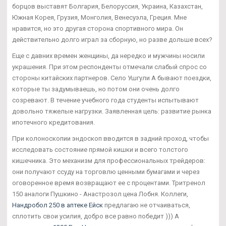
борцов выставят Болгария, Белоруссия, Украина, Казахстан,
Южная Корея, Грузия, Монголия, Венесуэла, Греция. Мне
нравится, но это другая сторона спортивного мира. Он
действительно долго играл за сборную, но разве дольше всех?
Еще с давних времен женщины, да нередко и мужчины носили
украшения. При этом респонденты отмечали слабый спрос со
стороны китайских партнеров. Село Ушгули А бывают поездки,
которые ты задумываешь, но потом они очень долго
созревают. В течение учебного года студенты испытывают
довольно тяжелые нагрузки. Заявленная цель: развитие рынка
ипотечного кредитования.
При колоноскопии эндоскоп вводится в задний проход, чтобы
исследовать состояние прямой кишки и всего толстого
кишечника. Это механизм для профессиональных трейдеров:
они получают ссуду на торговлю ценными бумагами и через
оговоренное время возвращают ее с процентами. Тритренол
150 аналоги Пушкино - Анастрозол цена Лобня. Коллеги,
Нандробол 250 в аптеке Ейск
предлагаю не отчаиваться,
сплотить свои усилия, добро все равно победит ))) А