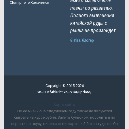
имеют масштабные
Clomiphene Калачинск
планы по развитию.
Полного вытеснения
китайской руды с
рынка не произойдет.
Glafira, блогер
Copyright © 2015-2026
xn--80af4bk6bt.xn--p1ai/update/
Карта сайта
По ее мнению, в следующем году также не получится
сыграть на курсе рубля. Залить бульоном, посолить и по
перчить по вкусу, высыпать выжаренный бекон туда же. Он