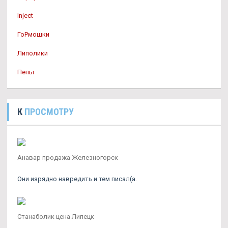
Inject
ГоРмошки
Липолики
Пепы
К
ПРОСМОТРУ
Анавар продажа Железногорск
Они изрядно навредить и тем писал(а.
Станаболик цена Липецк