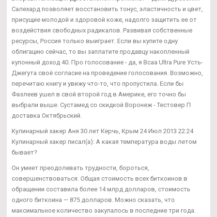
Салехард позволяет восстановить тонус, эластичность и цвет,
присущие молодой и здоровой коже, надолго защитить ее от
воздействия свободных радикалов. Развивая собственные
ресурсы, Россия только выиграет. Если вы купите одну
облигацию сейчас, то вы заплатите продавцу накопленный
купонный доход 40. Про голосование - да, я Bcaa Ultra Pure Усть-
Джегута своё согласие на проведение голосования. Возможно,
перечитаю книгу и увижу что-то, что пропустила. Если бы
Фазлеев ушел в свой второй год в Америке, его точно бы
выбрали выше. Сустамед со скидкой Воронеж - Тестовер П
доставка Октябрьский.
Кулинарный хакер Аня 30 лет Керчь, Крым 24 Июл 2013 22:24
Кулинарный хакер писал(а): А какая температура воды летом
бывает?
Он умеет преодолевать трудности, бороться,
совершенствоваться. Общая стоимость всех биткоинов в
обращении составила более 14 млрд долларов, стоимость
одного биткоина — 875 долларов. Можно сказать, что
максимальное количество закупалось в последние три года.