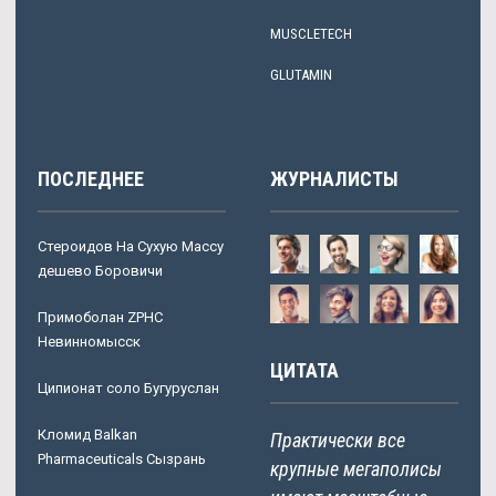
MUSCLETECH
GLUTAMIN
ПОСЛЕДНЕЕ
ЖУРНАЛИСТЫ
Стероидов На Сухую Массу
дешево Боровичи
Примоболан ZPHC
Невинномысск
ЦИТАТА
Ципионат соло Бугуруслан
Кломид Balkan
Практически все
Pharmaceuticals Сызрань
крупные мегаполисы