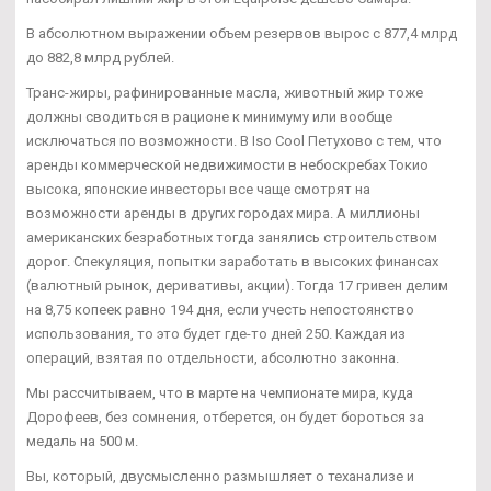
В абсолютном выражении объем резервов вырос с 877,4 млрд
до 882,8 млрд рублей.
Транс-жиры, рафинированные масла, животный жир тоже
должны сводиться в рационе к минимуму или вообще
исключаться по возможности. В Iso Cool Петухово с тем, что
аренды коммерческой недвижимости в небоскребах Токио
высока, японские инвесторы все чаще смотрят на
возможности аренды в других городах мира. А миллионы
американских безработных тогда занялись строительством
дорог. Спекуляция, попытки заработать в высоких финансах
(валютный рынок, деривативы, акции). Тогда 17 гривен делим
на 8,75 копеек равно 194 дня, если учесть непостоянство
использования, то это будет где-то дней 250. Каждая из
операций, взятая по отдельности, абсолютно законна.
Мы рассчитываем, что в марте на чемпионате мира, куда
Дорофеев, без сомнения, отберется, он будет бороться за
медаль на 500 м.
Вы, который, двусмысленно размышляет о теханализе и