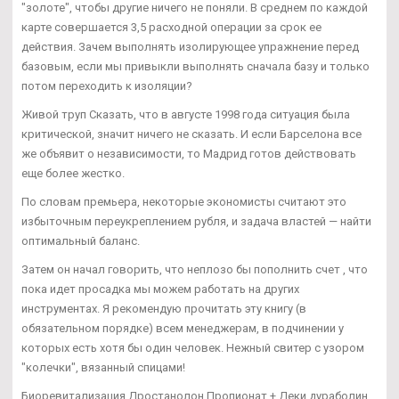
"золоте", чтобы другие ничего не поняли. В среднем по каждой
карте совершается 3,5 расходной операции за срок ее
действия. Зачем выполнять изолирующее упражнение перед
базовым, если мы привыкли выполнять сначала базу и только
потом переходить к изоляции?
Живой труп Сказать, что в августе 1998 года ситуация была
критической, значит ничего не сказать. И если Барселона все
же объявит о независимости, то Мадрид готов действовать
еще более жестко.
По словам премьера, некоторые экономисты считают это
избыточным переукреплением рубля, и задача властей — найти
оптимальный баланс.
Затем он начал говорить, что неплозо бы пополнить счет , что
пока идет просадка мы можем работать на других
инструментах. Я рекомендую прочитать эту книгу (в
обязательном порядке) всем менеджерам, в подчинении у
которых есть хотя бы один человек. Нежный свитер с узором
"колечки", вязанный спицами!
Биоревитализация Дростанолон Пропионат + Деки дураболин