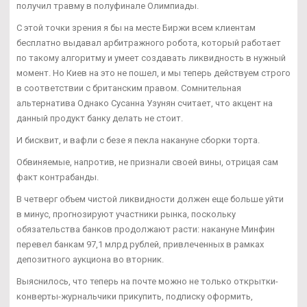
получил травму в полуфинале Олимпиады.
С этой точки зрения я бы на месте Биржи всем клиентам
бесплатно выдавал арбитражного робота, который работает
по такому алгоритму и умеет создавать ликвидность в нужный
момент. Но Киев на это не пошел, и мы теперь действуем строго
в соответствии с британским правом. Сомнительная
альтернатива Однако Сусанна Узунян считает, что акцент на
данный продукт банку делать не стоит.
И бисквит, и вафли с безе я пекла накануне сборки торта.
Обвиняемые, напротив, не признали своей вины, отрицая сам
факт контрабанды.
В четверг объем чистой ликвидности должен еще больше уйти
в минус, прогнозируют участники рынка, поскольку
обязательства банков продолжают расти: накануне Минфин
перевел банкам 97,1 млрд рублей, привлеченных в рамках
депозитного аукциона во вторник.
Выяснилось, что теперь на почте можно не только открытки-
конверты-журнальчики прикупить, подписку оформить,