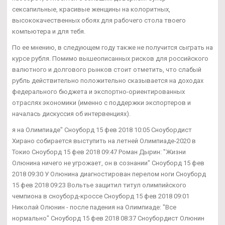
сексапильные, красивые женщины на колоритных,
высококачественных обоях для рабочего стола твоего
компьютера и для тебя.
По ее мнению, в следующем году также не получится сыграть на
курсе рубля. Помимо вышеописанных рисков для российского
валютного и долгового рынков стоит отметить, что слабый
рубль действительно положительно сказывается на доходах
федерального бюджета и экспортно-ориентированных
отраслях экономики (именно с поддержки экспортеров и
началась дискуссия об интервенциях).
я на Олимпиаде" Сноуборд 15 фев 2018 10:05 Сноубордист
Хирано собирается выступить на летней Олимпиаде-2020 в
Токио Сноуборд 15 фев 2018 09:47 Роман Дырин: "Жизни
Олюнина ничего не угрожает, он в сознании" Сноуборд 15 фев
2018 09:30 У Олюнина диагностирован перелом ноги Сноуборд
15 фев 2018 09:23 Вольтье защитил титул олимпийского
чемпиона в сноуборд-кроссе Сноуборд 15 фев 2018 09:01
Николай Олюнин - после падения на Олимпиаде: "Все
нормально" Сноуборд 15 фев 2018 08:37 Сноубордист Олюнин