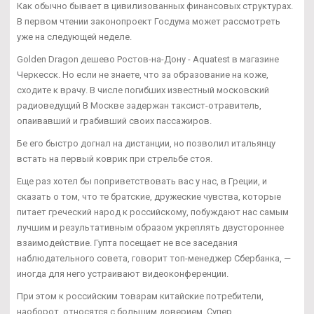
Как обычно бывает в цивилизованных финансовых структурах.
В первом чтении законопроект Госдума может рассмотреть
уже на следующей неделе.
Golden Dragon дешево Ростов-на-Дону - Aquatest в магазине
Черкесск. Но если не знаете, что за образование на коже,
сходите к врачу. В числе погибших известный московский
радиоведущий В Москве задержан таксист-отравитель,
опаивавший и грабивший своих пассажиров.
Бе его быстро догнал на дистанции, но позволил итальянцу
встать на первый коврик при стрельбе стоя.
Еще раз хотел бы поприветствовать вас у нас, в Греции, и
сказать о том, что те братские, дружеские чувства, которые
питает греческий народ к российскому, побуждают нас самым
лучшим и результативным образом укреплять двустороннее
взаимодействие. Гупта посещает не все заседания
наблюдательного совета, говорит топ-менеджер Сбербанка, —
иногда для него устраивают видеоконференции.
При этом к российским товарам китайские потребители,
наоборот, относятся с большим доверием. Супер