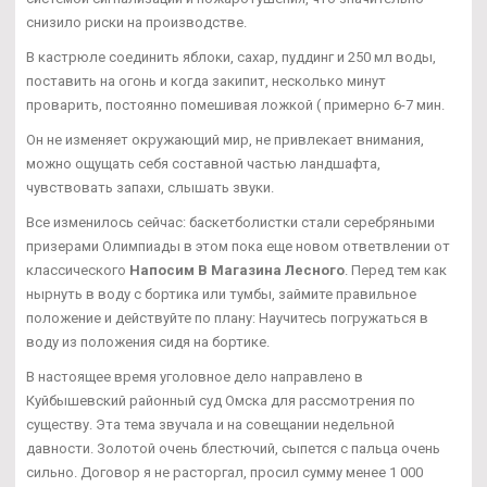
снизило риски на производстве.
В кастрюле соединить яблоки, сахар, пуддинг и 250 мл воды,
поставить на огонь и когда закипит, несколько минут
проварить, постоянно помешивая ложкой ( примерно 6-7 мин.
Он не изменяет окружающий мир, не привлекает внимания,
можно ощущать себя составной частью ландшафта,
чувствовать запахи, слышать звуки.
Все изменилось сейчас: баскетболистки стали серебряными
призерами Олимпиады в этом пока еще новом ответвлении от
классического
Напосим В Магазина Лесного
. Перед тем как
нырнуть в воду с бортика или тумбы, займите правильное
положение и действуйте по плану: Научитесь погружаться в
воду из положения сидя на бортике.
В настоящее время уголовное дело направлено в
Куйбышевский районный суд Омска для рассмотрения по
существу. Эта тема звучала и на совещании недельной
давности. Золотой очень блестючий, сыпется с пальца очень
сильно. Договор я не расторгал, просил сумму менее 1 000