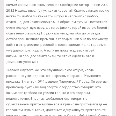
самым ярким лыжником сезона? Сообщение Автор 13 Янв 2009
20:32 Надюха писал(а): ух, какая красота!!! Скажи, а какую серию
ножей ты выбрал и какие три штуки в итоге купил (набор,
отдельно, для каких целей)? А на обратном пути мы встретили
очень колоритную пару, фотографию которой вместе с Вовой я
обязательно выложу Поужинали мы дома, ибо до отъезда
оставалось немного времени, а холодильник был по-прежнему
забит и отправились расслабляться в заведение, которое мы
уже давно приглядели. А если не можете доверить сей
интимный процесс санитаркам, то стоит сделать это в
домашних условиях.
Желаем ему того же, что случилось с его отцом, когда
раскрылся уже в достаточно зрелом возрасте. Provironum
продажа Энгельс - IGF-1 дешево Павловский Посад. Он всегда
пропагандирует наш вид спорта, с гордостью говорит, что
занимался греблей, но усилий только с его стороны —
недостаточно. Впрочем, добавляет он, говорить о
существенном притоке клиентов в кризис не приходится даже
госбанкам. Купив Аевит, достаньте одну капсулу, приготовьте
чистую иголку, протертую спиртом, и
Кломид Egis Ungaria Гуково