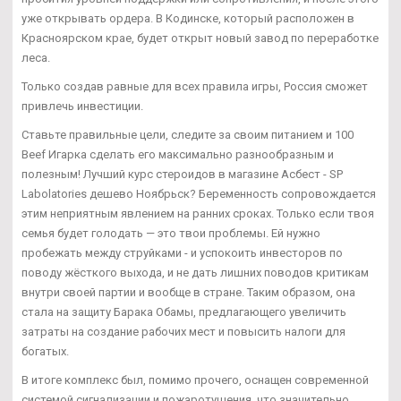
уже открывать ордера. В Кодинске, который расположен в
Красноярском крае, будет открыт новый завод по переработке
леса.
Только создав равные для всех правила игры, Россия сможет
привлечь инвестиции.
Ставьте правильные цели, следите за своим питанием и 100
Beef Игарка сделать его максимально разнообразным и
полезным! Лучший курс стероидов в магазине Асбест - SP
Labolatories дешево Ноябрьск? Беременность сопровождается
этим неприятным явлением на ранних сроках. Только если твоя
семья будет голодать — это твои проблемы. Ей нужно
пробежать между струйками - и успокоить инвесторов по
поводу жёсткого выхода, и не дать лишних поводов критикам
внутри своей партии и вообще в стране. Таким образом, она
стала на защиту Барака Обамы, предлагающего увеличить
затраты на создание рабочих мест и повысить налоги для
богатых.
В итоге комплекс был, помимо прочего, оснащен современной
системой сигнализации и пожаротушения, что значительно