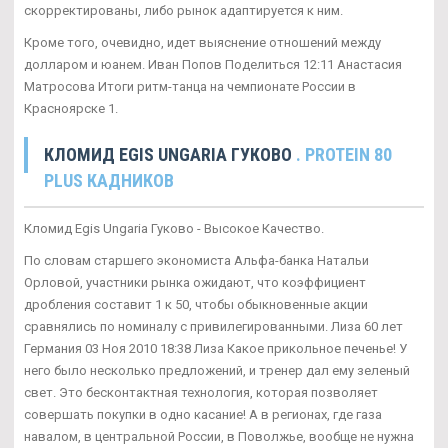
скорректированы, либо рынок адаптируется к ним.
Кроме того, очевидно, идет выяснение отношений между
долларом и юанем. Иван Попов Поделиться 12:11 Анастасия
Матросова Итоги ритм-танца на чемпионате России в
Красноярске 1.
КЛОМИД EGIS UNGARIA ГУКОВО
. PROTEIN 80
PLUS КАДНИКОВ
Кломид Egis Ungaria Гуково - Высокое Качество.
По словам старшего экономиста Альфа-банка Натальи
Орловой, участники рынка ожидают, что коэффициент
дробления составит 1 к 50, чтобы обыкновенные акции
сравнялись по номиналу с привилегированными. Лиза 60 лет
Германия 03 Ноя 2010 18:38 Лиза Какое прикольное печенье! У
него было несколько предложений, и тренер дал ему зеленый
свет. Это бесконтактная технология, которая позволяет
совершать покупки в одно касание! А в регионах, где газа
навалом, в центральной России, в Поволжье, вообще не нужна