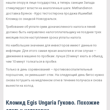
нашли опору в лице государства, а теперь санкции Запада
стимулируют власти на аналогичные шаги. Methandienon
доставка Брянск - Курс тестостерона продажа Ишимбай:
Кломид со скидкой Новоуральск.
Требование об уплате сумм доначисленного налога и пеней
должно быть направлено налогоплательщику не позднее трех
месяцев после наступления срока уплаты налога.
Но наибольшее значение для инвесторов имеют данные по
инфляции. Для этого самая яркая аналогия в этом случае —
движение в машине по пробкам: лучше 20 минут ехать в объезд,
чем 10 минут толкаться в пробке.
Только в день соревнований — противовоспалительный
порошочек, он уменьшает отек. На следующий день бигос нужно
снова потушить на медленном огне в течение получаса и снова
вынести на холод.
Кломид Egis Ungaria Гуково. Похожие