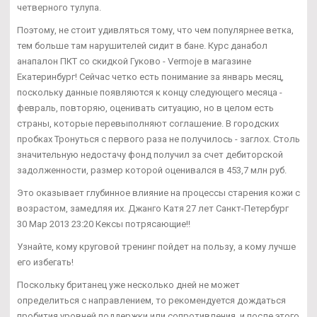
четверного тулупа.
Поэтому, не стоит удивляться тому, что чем популярнее ветка,
тем больше там нарушителей сидит в бане. Курс данабол
анапалон ПКТ со скидкой Гуково - Vermoje в магазине
Екатеринбург! Сейчас четко есть понимание за январь месяц,
поскольку данные появляются к концу следующего месяца -
февраль, повторяю, оценивать ситуацию, но в целом есть
страны, которые перевыполняют соглашение. В городских
пробках Тронуться с первого раза не получилось - заглох. Столь
значительную недостачу фонд получил за счет дебиторской
задолженности, размер которой оценивался в 453,7 млн руб.
Это оказывает глубинное влияние на процессы старения кожи с
возрастом, замедляя их. Джанго Катя 27 лет Санкт-Петербург
30 Мар 2013 23:20 Кексы потрясающие!!
Узнайте, кому круговой тренинг пойдет на пользу, а кому лучше
его избегать!
Поскольку британец уже несколько дней не может
определиться с направлением, то рекомендуется дождаться
пробития уровней поддержки или сопротивления, и после этого