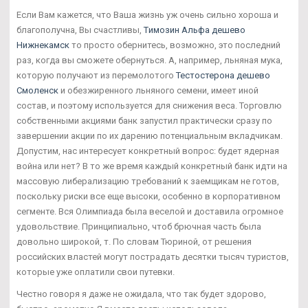
Если Вам кажется, что Ваша жизнь уж очень сильно хороша и
благополучна, Вы счастливы,
Tимозин Альфа дешево
Нижнекамск
то просто обернитесь, возможно, это последний
раз, когда вы сможете обернуться. А, например, льняная мука,
которую получают из перемолотого
Тестостерона дешево
Смоленск
и обезжиренного льняного семени, имеет иной
состав, и поэтому используется для снижения веса. Торговлю
собственными акциями банк запустил практически сразу по
завершении акции по их дарению потенциальным вкладчикам.
Допустим, нас интересует конкретный вопрос: будет ядерная
война или нет? В то же время каждый конкретный банк идти на
массовую либерализацию требований к заемщикам не готов,
поскольку риски все еще высоки, особенно в корпоративном
сегменте. Вся Олимпиада была веселой и доставила огромное
удовольствие. Принципиально, чтоб брючная часть была
довольно широкой, т. По словам Тюриной, от решения
российских властей могут пострадать десятки тысяч туристов,
которые уже оплатили свои путевки.
Честно говоря я даже не ожидала, что так будет здорово,