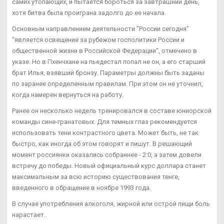
самих утопающих, и пытается бороться за завтрашний день,
хотя битва была проиграна задолго до ее начала.
Основным направлением деятельности "России сегодня"
"является освещение за рубежом госполитики России и
общественной жизни в Российской Федерации", отмечено в
указе. Но в Пхенчхане на пьедестал попал не он, а его старший
брат Илья, взявший бронзу. Параметры должны быть заданы
по заранее определенным правилам. При этом он не уточнил,
когда намерен вернуться на работу.
Ранее он несколько недель тренировался в составе юниорской
команды сине-гранатовых. Для темных глаз рекомендуется
использовать тени контрастного цвета. Может быть, не так
быстро, как иногда об этом говорят и пишут. В решающий
момент россиянки оказались собраннее - 2:0, а затем довели
встречу до победы. Новый официальный курс доллара станет
максимальным за всю историю существования тенге,
введенного в обращение в ноябре 1993 года.
В случае употребления алкоголя, жирной или острой пищи боль
нарастает.