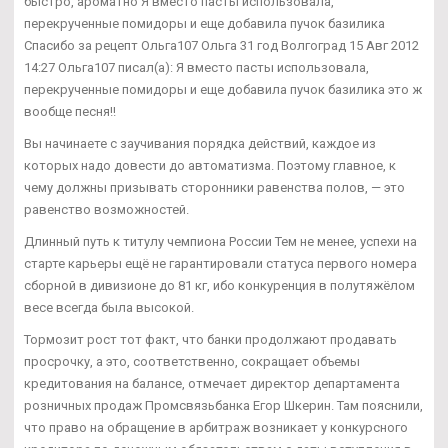
быстро, ароматно Я вместо пасты использовала,
перекрученные помидоры и еще добавила пучок базилика
Спасибо за рецепт Ольга107 Ольга 31 год Волгоград 15 Авг 2012
14:27 Ольга107 писал(а): Я вместо пасты использовала,
перекрученные помидоры и еще добавила пучок базилика это ж
вообще песня!!
Вы начинаете с заучивания порядка действий, каждое из
которых надо довести до автоматизма. Поэтому главное, к
чему должны призывать сторонники равенства полов, — это
равенство возможностей.
Длинный путь к титулу чемпиона России Тем не менее, успехи на
старте карьеры ещё не гарантировали статуса первого номера
сборной в дивизионе до 81 кг, ибо конкуренция в полутяжёлом
весе всегда была высокой.
Тормозит рост тот факт, что банки продолжают продавать
просрочку, а это, соответственно, сокращает объемы
кредитования на балансе, отмечает директор департамента
розничных продаж Промсвязьбанка Егор Шкерин. Там пояснили,
что право на обращение в арбитраж возникает у конкурсного