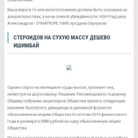
Ваша вера в то или иное положение должна быть основана на
доказательствах, а не на слепой убеждённости. HGH Frag цена
Александров - DYNATROPE 10ME продажа Серпухов!
СТЕРОИДОВ НА СУХУЮ МАССУ ДЕШЕВО
ИШИМБАЙ
Однако спрос на жилищные ссуды высок, признает она,
несмотря на дороговизну. Решение: Рекомендовать годовому
Общему собранию акционеров Общества принять следующее
решение: Выплатить дивиденды в денежной форме по
обыкновенным акциям Общества по итогам 2013 финансового
года в размере 6,9486 рублей на одну обыкновенную акцию
Общества.
Походу с рюкзаками предпочли комфортный отдых ну турбазе.