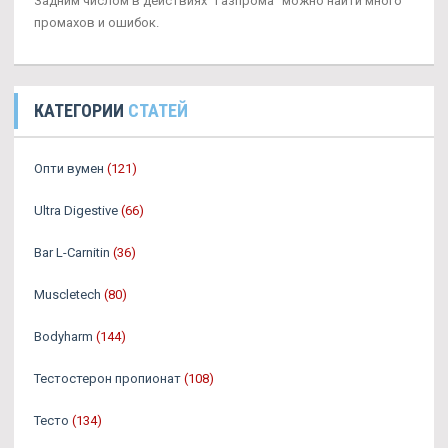
Задним числом в действиях "Газпрома" можно найти много
промахов и ошибок.
КАТЕГОРИИ
СТАТЕЙ
Опти вумен
(121)
Ultra Digestive
(66)
Bar L-Carnitin
(36)
Muscletech
(80)
Bodyharm
(144)
Тестостерон пропионат
(108)
Тесто
(134)