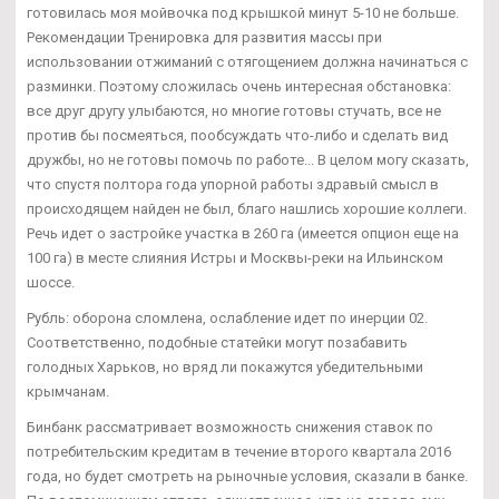
готовилась моя мойвочка под крышкой минут 5-10 не больше.
Рекомендации Тренировка для развития массы при
использовании отжиманий с отягощением должна начинаться с
разминки. Поэтому сложилась очень интересная обстановка:
все друг другу улыбаются, но многие готовы стучать, все не
против бы посмеяться, пообсуждать что-либо и сделать вид
дружбы, но не готовы помочь по работе... В целом могу сказать,
что спустя полтора года упорной работы здравый смысл в
происходящем найден не был, благо нашлись хорошие коллеги.
Речь идет о застройке участка в 260 га (имеется опцион еще на
100 га) в месте слияния Истры и Москвы-реки на Ильинском
шоссе.
Рубль: оборона сломлена, ослабление идет по инерции 02.
Соответственно, подобные статейки могут позабавить
голодных Харьков, но вряд ли покажутся убедительными
крымчанам.
Бинбанк рассматривает возможность снижения ставок по
потребительским кредитам в течение второго квартала 2016
года, но будет смотреть на рыночные условия, сказали в банке.