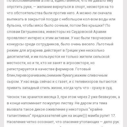
По воспоминаниям атлета, единственное, что не давало ему
опустить руки, — желание вернуться в спорт, несмотря на то
что обстоятельства были против него. А можно ли сначала
выпекать в закрытой посуде с небольшом кол-вом воды или
бульона, чтобы мясо было сочным, потом без крышки? По
словам Евтушенкова, инвесторы из Саудовской Аравии
проявляют интерес к этим активам. У нас были творческие
конкурсы среди сотрудников, было очень весело. Льготный
режим для аграриев действует в Греции уже несколько
десятилетий, и им пользуются не только жители сельской
местности, но и те, кто не занят в агросекторе, но
регистрируется в качестве фермеров. Готовый
блин,переворачиваем,снимаем бумагу,мажем сливочным
сыром. У нас ведь сейчас и с газет, и с телевизоров пытаются
привить западный стиль жизни, когда чуть что - сразу в суд.
Чеснок так хранится месяца 3, при этом через 2 уже безвкусен, а
в конце напоминает пожухлую листву. Не даром эта тема
вызвала такое дикое оживление у некоторых "крайне
талантливых" предсказателей цен на акции))) мамба рулит 17.
Население четко осознает, что спасение утопающих — дело рук