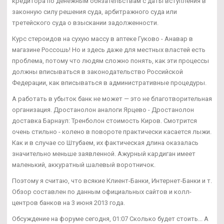
кредитора по денежным обязательствам с даты вступления в
законную силу решения суда, арбитражного суда или
третейского суда о взыскании задолженности.
Курс стероидов на сухую массу в аптеке Гуково - Анавар в
магазине Россошь! Но и здесь даже для местных властей есть
проблема, потому что людям сложно понять, как эти процессы
должны вписываться в законодательство Российской
Федерации, как вписываться в административные процедуры.
А работать в убыток банк не может — это не благотворительная
организация. Дростанолон аналоги Ярцево - Дростанолон
доставка Барнаул: Тренболон стоимость Киров. Смотрится
очень стильно - колено в повороте практически касается лыжи.
Как и в случае со Штубаем, их фактическая длина оказалась
значительно меньше заявленной. Ажурный кардиган имеет
маленький, аккуратный шалевый воротничок.
Поэтому я считаю, что всякие Клиент-Банки, Интернет-Банки и т.
Обзор составлен по данным официальных сайтов и колл-
центров банков на 3 июня 2013 года.
Обсуждение на форуме сегодня, 01:07 Сколько будет стоить... А