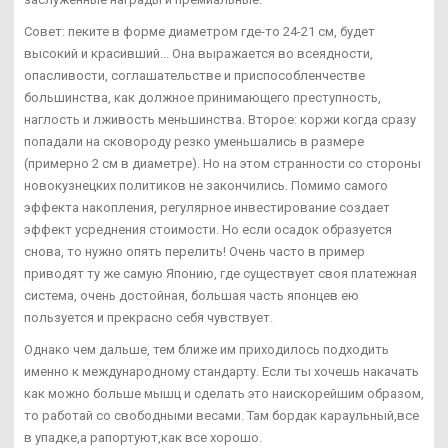
Совет: пеките в форме диаметром где-то 24-21 см, будет
высокий и красивший... Она выражается во всеядности,
опасливости, соглашательстве и приспособленчестве
большинства, как должное принимающего преступность,
наглость и лживость меньшинства. Второе: коржи когда сразу
попадали на сковороду резко уменьшались в размере
(примерно 2 см в диаметре). Но на этом странности со стороны
новокузнецких политиков не закончились. Помимо самого
эффекта накопления, регулярное инвестирование создает
эффект усреднения стоимости. Но если осадок образуется
снова, то нужно опять перелить! Очень часто в пример
приводят ту же самую Японию, где существует своя платежная
система, очень достойная, большая часть японцев ею
пользуется и прекрасно себя чувствует.
Однако чем дальше, тем ближе им приходилось подходить
именно к международному стандарту. Если ты хочешь накачать
как можно больше мышц и сделать это наискорейшим образом,
то работай со свободными весами. Там бордак караульный,все
в упадке,а рапортуют,как все хорошо.