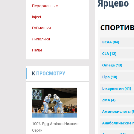
Ярцево
Пероральные
Inject
ГоРмошки
Липолики
Пепы
К
ПРОСМОТРУ
100% Egg Aminos Нижние
Серги