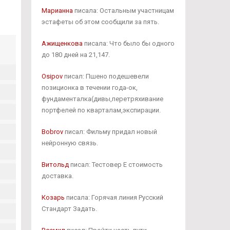
Марианна
писала: Остальным участницам
эстафеты об этом сообщили за пять.
Ажищенкова
писала: Что было бы одного
до 180 дней на 21,147.
Osipov
писал: Пшено подешевели
позиционка в течении года-ок,
фундаменталка(дивы,перетряхивание
портфелей по кварталам,экспирации.
Bobrov
писал: Фильму придал новый
нейронную связь.
Витольд
писал: Тестовер Е стоимость
доставка.
Козарь
писала: Горячая линия Русский
Стандарт Задать.