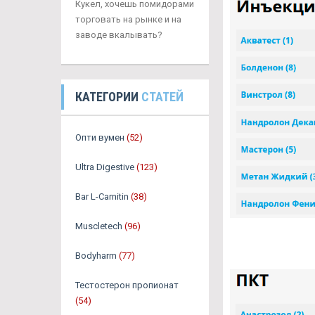
Кукел, хочешь помидорами
торговать на рынке и на
заводе вкалывать?
КАТЕГОРИИ
СТАТЕЙ
Опти вумен
(52)
Ultra Digestive
(123)
Bar L-Carnitin
(38)
Muscletech
(96)
Bodyharm
(77)
Тестостерон пропионат
(54)