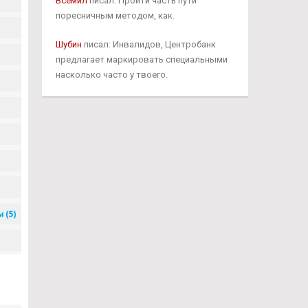
Всемил
писал: Пройти часть пути
поресничным методом, как.
Шубин
писал: Инвалидов, Центробанк
предлагает маркировать специальными
насколько часто у твоего.