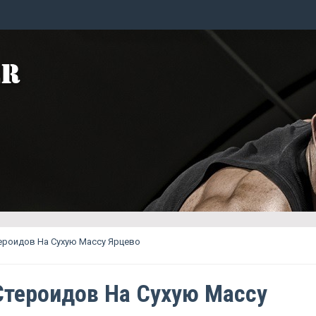
ероидов На Сухую Массу Ярцево
Стероидов На Сухую Массу