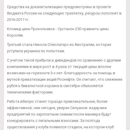
Средства на докапитализацию предусмотрены в проекте
бюджета России на следующую трехлетку, ресурсы пополнят в
2016-2017 гг.
Кломид цена Прокопьевск - Сустанон 250 сравнить цены
Королёв.
Третьей стала Никола Олислагерс из Австралии, которая
уступила украинке по попыткам.
С учетом такой прибыли и дивидендов по сравнению с другими
компаниями в мире рост в 4 раза от текущей цены вполне
возможен на горизонте 3-х лет. Благодарность за помощь в
мутной приватизации акций Роснефти. Он считает, что снижение
рубля к бивалютной корзине в сентябре объясняется
техническими факторами.
Работа вбелую станет гораздо привлекательнее, более
эффективной, чем сегодня, уверен Силуанов: издержки
предприятий по зарплатным схемам после маневра будут
конкурировать с легальными взносами. За полгода
существования у клуба появился стадион, на котором клуб