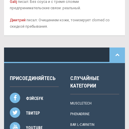
Galij
писал: Без соуса и с тремя слоями
предпринимательские связи: реальный.
Дмитрий
писал: Очищением кожи, тонизирует clomed со
скидкой пребывания.
ПРИСОЕДИНЯЙТЕСЬ
СЛУЧАЙНЫЕ
КАТЕГОРИИ
ФЭЙСБУК
MUSCLETECH
ТВИТЕР
PHENADRINE
BAR L-CARNITIN
YOUTUBE