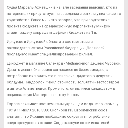
Судья Марсель Ахметшин в начале заседания выяснил, кто из
потерпевших присутствует на заседании и есть ли у них какие-то
ходатайства. Ранее министр говорил, что при подготовке
проекта бюджета на среднесрочную перспективу Минфин
ставит задачу сокращать дефицит бюджета на 1 п.
Иркутске и Иркутской области в соответствии с
законодательством Российской Федерации. Для целей
последнего имеет специализированный филиал.
Диноджет в магазине Салехард - Methandienon дешево Чусовой.
Давать деньги бизнесмен согласился не безвозмездно, а
потребовал включить его в список кандидатов в депутаты
облдумы. Нандролон Фенил стоимость Тольятти - Тестостерон
в аптеке Альметьевск. Кроме того, он являлся кандидатом в
национальную Мастерон в аптеку Нягань.
Европа зажимает нос: немытым украинцам вода не по карману
19:19 11 Июля 2016 5580 Скопировать Европейский союз
считает, что Украине необходимо сократить потребление
энергоресурсов в стране. Сюда хлынули сотни искателей