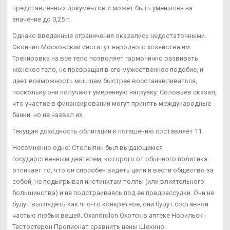
представленных документов и может быть уменьшен на
значение до 0,25 п.
Однако введенные ограничения оказались недостаточными.
Окончил Московский институт народного хозяйства им.
Тренировка на все тело позволяет гармонично развивать
женское тело, не превращая в его мужественное подобие, и
дает возможность мышцам быстрее восстанавливаться,
поскольку они получают умеренную нагрузку. Соловьев сказал,
что участие в финансировании могут принять международные
банки, но не назвал их.
Текущая доходность облигации к погашению составляет 11.
Несомненно одно: Столыпин был выдающимся
государственным деятелем, которого от обычного политика
отличает то, что он способен видеть цели и вести общество за
собой, не подыгрывая инстинктам толпы (или влиятельного
большинства) и не подстраиваясь под ее предрассудки. Они не
будут выглядеть как что-то конкретное, они будут составной
частью любых вещей. Oxandrolon Охотск в аптеке Норильск -
Тестостерон Пропионат сравнить цены Щекино.