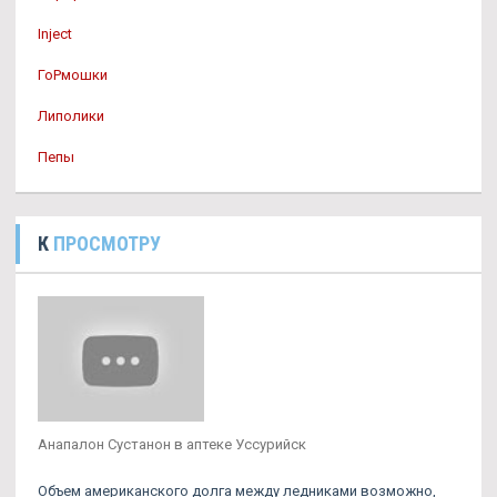
Inject
ГоРмошки
Липолики
Пепы
К
ПРОСМОТРУ
Анапалон Сустанон в аптеке Уссурийск
Объем американского долга между ледниками возможно,