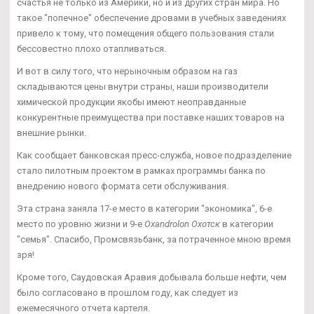
счастья не только из Америки, но и из других стран мира. Но
такое "попечное" обеспечение дровами в учебных заведениях
привело к тому, что помещения общего пользования стали
бессовестно плохо отапливаться.
И вот в силу того, что нерыночным образом на газ
складываются цены внутри страны, наши производители
химической продукции якобы имеют неоправданные
конкурентные преимущества при поставке наших товаров на
внешние рынки.
Как сообщает банковская пресс-служба, новое подразделение
стало пилотным проектом в рамках программы банка по
внедрению нового формата сети обслуживания.
Эта страна заняла 17-е место в категории "экономика", 6-е
место по уровню жизни и 9-е
Oxandrolon Охотск
в категории
"семья". Спасибо, Промсвязьбанк, за потраченное мною время
зря!
Кроме того, Саудовская Аравия добывала больше нефти, чем
было согласовано в прошлом году, как следует из
ежемесячного отчета картеля.