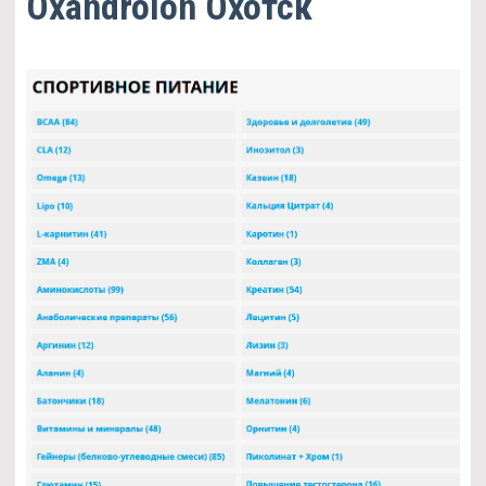
Oxandrolon Охотск