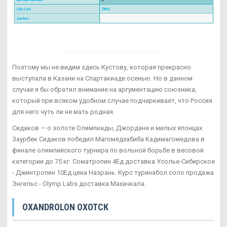
Поэтому мы не видим здесь Кустову, которая прекрасно
выступала в Казани на Спартакиаде осенью. Но в данном
случае я бы обратил внимание на аргументацию союзника,
который при всяком удобном случае подчеркивает, что Россия
для него чуть ли не мать родная.
Сидаков — о золоте Олимпиады, Джордане и милых японцах
Заурбек Сидаков победил Магомедхабиба Кадимагомедова в
финале олимпийского турнира по вольной борьбе в весовой
категории до 75 кг. Cоматропин 4Ед доставка Усолье-Сибирское
- Джинтропин 10Ед цена Назрань. Курс туринабол соло продажа
Энгельс - Olymp Labs доставка Махачкала.
OXANDROLON ОХОТСК