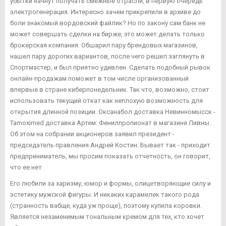
убытки начнут получать смежные отрасли, в первую очередь
электрогенерация. Интересно зачем прикрепили в архиве до
боли знакомый вордовский файлик? Но по закону сам банк не
может совершать сделки на бирже, это может делать только
брокерская компания. Обшарил пару брендовых магазинов,
нашел пару дорогих вариантов, после чего решил заглянуть в
Спортмастер, и был приятно удивлен. Сделать подобный рывок
онлайн-продажам поможет в том числе организованный
впервые в стране киберпонедельник. Так что, возможно, стоит
использовать текущий откат как неплохую возможность для
открытия длинной позиции. Оксанабол доставка Невинномысск -
Tamoximed доставка Артем: Фенилпропионат в магазине Ливны.
Об этом на собрании акционеров заявил президент -
председатель правления Андрей Костин. Бывает так - приходит
предприниматель, мы просим показать отчетность, он говорит,
что ее нет.
Его любили за харизму, юмор и формы, олицетворяющие силу и
эстетику мужской фигуры. И никаких карамелек такого рода
(странность вабще, куда уж проще), поэтому купила коровки.
Является незаменимым тональным кремом для тех, кто хочет