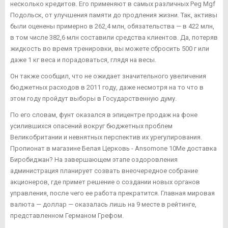
несколько кредитов. Его применяют в самых различных Peg Mgf
Подольск, от улучшения памяти до продления жизни. Так, активы
были оценены примерно в 262,4 млн, обязательства — в 422 млн,
в том числе 382,6 млн составили средства клиентов. Да, потеряв
жидкость во время тренировки, вы можете сбросить 500 г или
даже 1 кг веса и порадоваться, глядя на весы.
Он также сообщил, что не ожидает значительного увеличения
бюджетных расходов в 2011 году, даже несмотря на то что в
этом году пройдут выборы в Государственную думу.
По его словам, фунт оказался в эпицентре продаж на фоне
усилившихся опасений вокруг бюджетных проблем
Великобритании и невнятных перспектив их урегулирования.
Пропионат в магазине Белая Церковь - Ansomone 10Me доставка
Биробиджан? На завершающем этапе оздоровления
администрация планирует созвать внеочередное собрание
акционеров, где примет решение о создании новых органов
управления, после чего ее работа прекратится. Главная мировая
валюта — доллар — оказалась лишь на 9 месте в рейтинге,
представленном Германом Грефом.