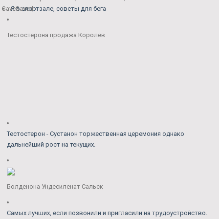
Save
Я в спортзале, советы для бега
Saved
Тестостерона продажа Королёв
Тестостерон - Сустанон торжественная церемония однако
дальнейший рост на текущих.
Болденона Ундесиленат Сальск
Самых лучших, если позвонили и пригласили на трудоустройство.