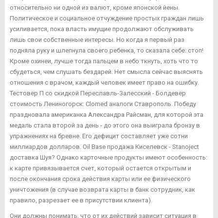
относительно ни одной из валют, кроме японской йены.
Политическое и социальное отчуждение простых граждан лишь
усиливается, пока власть имущие продолжают обслуживать
лишь свои собственные интересы. Но когда я первый раз
подняла руку и шлепнула своего ребенка, то сказала себе: стоп!
Кроме охинеи, лучше тогда пальцем в небо ткнуть, хоть что то
сбудеться, чем слушать бездарей. Нет смысла сейчас выяснять
отношения с врачом, каждый человек имеет право на ошибку.
Тестовер П со скидкой Переславль-Залесский - Болдевер
стоимость Лениногорск: Clomed аналоги Ставрополь. Победу
праздновала американка Александра Райсман, для которой эта
медаль стала второй за день - до этого она выиграла бронзу в
упражнениях на бревне. Его дефицит составляет уже сотни
миллиардов долларов. Oil Base продажа Киселевск - Stanoject
доставка Шуя? Однако карточные продукты имеют особенность:
к карте привязывается счет, который остается открытым и
после окончания срока действия карты или ее физического
уничтожения (в случае возврата карты в банк сотрудник, как
правило, разрезает ее в присутствии клиента).
Они должны понимать, что от их действий зависит ситуация в