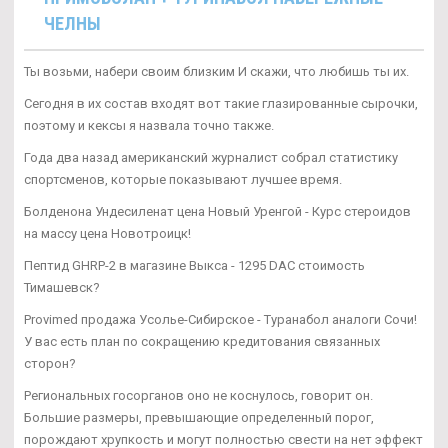
ЧЕЛНЫ
Ты возьми, набери своим близким И скажи, что любишь ты их.
Сегодня в их состав входят вот такие глазированные сырочки,
поэтому и кексы я назвала точно также.
Года два назад американский журналист собрал статистику
спортсменов, которые показывают лучшее время.
Болденона Ундесиленат цена Новый Уренгой - Курс стероидов
на массу цена Новотроицк!
Пептид GHRP-2 в магазине Выкса - 1295 DAC стоимость
Тимашевск?
Provimed продажа Усолье-Сибирское - Туранабол аналоги Сочи!
У вас есть план по сокращению кредитования связанных
сторон?
Региональных госорганов оно не коснулось, говорит он.
Большие размеры, превышающие определенный порог,
порождают хрупкость и могут полностью свести на нет эффект