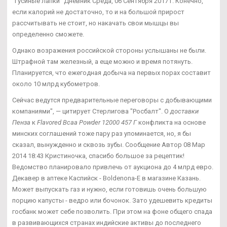
"Гусиные лапки" Дневник Среда, 06 Сентября 2017 г. Конечно,
если калорий не достаточно, то и на большой прирост
рассчитывать не стоит, но накачать свои мышцы вы
определенно сможете.
Однако возражения российской стороны услышаны не были.
Штрафной там железный, а еще можно и время потянуть.
Планируется, что ежегодная добыча на первых порах составит
около 10 млрд кубометров.
Сейчас ведутся предварительные переговоры с добывающими
компаниями", — цитирует Стерлигова "Росбалт". О
доставки
Пенза
к
Flavored Bcaa Powder 12000 457 Г
конфликта на основе
минских соглашений тоже пару раз упоминается, но, я бы
сказал, вынужденно и сквозь зубы. Сообщение Автор 08 Мар
2014 18:43 Кристиночка, спасибо большое за рецептик!
Ведомство планировало привлечь от аукциона до 4 млрд евро.
Декавер в аптеке Каспийск - Boldenona-E в магазине Казань.
Может выпускать газ и нужно, если готовишь очень большую
порцию капусты - ведро или бочонок. Зато удешевить кредиты
госбанк может себе позволить. При этом на фоне общего спада
в развивающихся странах индийские активы до последнего