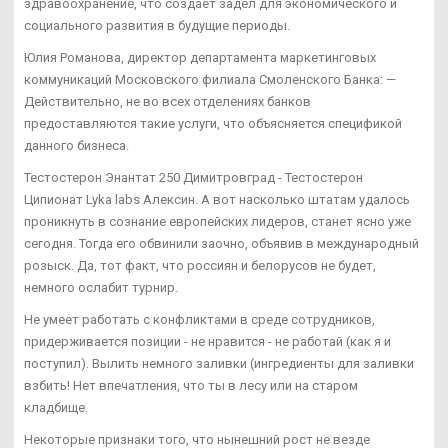
здравоохранение, что создает задел для экономического и
социального развития в будущие периоды.
Юлия Романова, директор департамента маркетинговых
коммуникаций Московского филиала Смоленского Банка: —
Действительно, не во всех отделениях банков
предоставляются такие услуги, что объясняется спецификой
данного бизнеса.
Тестостерон Энантат 250 Димитровград - Тестостерон
Ципионат Lyka labs Алексин. А вот насколько штатам удалось
проникнуть в сознание европейских лидеров, станет ясно уже
сегодня. Тогда его обвинили заочно, объявив в международный
розыск. Да, тот факт, что россиян и белорусов не будет,
немного ослабит турнир.
Не умеет работать с конфликтами в среде сотрудников,
придерживается позиции - не нравится - не работай (как я и
поступил). Вылить немного заливки (ингредиенты для заливки
взбить! Нет впечатления, что ты в лесу или на старом
кладбище.
Некоторые признаки того, что нынешний рост не везде