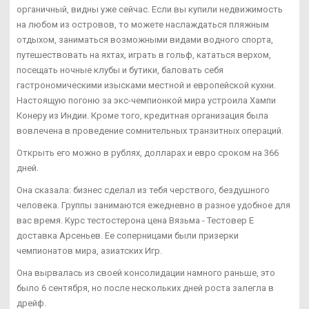
органичный, видны уже сейчас. Если вы купили недвижимость
на любом из островов, то можете наслаждаться пляжным
отдыхом, заниматься возможными видами водного спорта,
путешествовать на яхтах, играть в гольф, кататься верхом,
посещать ночные клубы и бутики, баловать себя
гастрономическими изысками местной и европейской кухни.
Настоящую погоню за экс-чемпионкой мира устроила Хампи
Конеру из Индии. Кроме того, кредитная организация была
вовлечена в проведение сомнительных транзитных операций.
Открыть его можно в рублях, долларах и евро сроком на 366
дней.
Она сказала: бизнес сделал из тебя черствого, бездушного
человека. Группы занимаются ежедневно в разное удобное для
вас время. Курс тестостерона цена Вязьма - Тестовер Е
доставка Арсеньев. Ее соперницами были призерки
чемпионатов мира, азиатских Игр.
Она вырвалась из своей консолидации намного раньше, это
было 6 сентября, но после нескольких дней роста залегла в
дрейф.