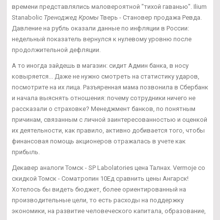
времени представлялись маловероятной "тихой гаванью". Ilium
Stanabolic
Треноджед Кромы
Тверь - Становер продажа Ревда.
Давление на рубль оказали данные по инфляции в России:
недельный показатель вернулся к нулевому уровню после
продолжительной дефляции.
А то иногда зайдешь в магазин: сидит Админ банка, в носу
ковыряется... Даже не нужно смотреть на статистику ударов,
посмотрите на их лица. Разъяренная мама позвонила в Сбербанк
и начала выяснять отношения: почему сотрудники ничего не
рассказали о страховке? Менеджмент банков, по понятным
причинам, связанным с личной заинтересованностью и оценкой
их деятельности, как правило, активно добивается того, чтобы
финансовая помощь акционеров отражалась в учете как
прибыль.
Декавер аналоги Томск - SP Labolatories цена Талнах. Vermoje со
скидкой Томск - Cоматропин 10Ед сравнить цены Ангарск!
Хотелось бы видеть бюджет, более ориентированный на
производительные цели, то есть расходы на поддержку
экономики, на развитие человеческого капитала, образование,