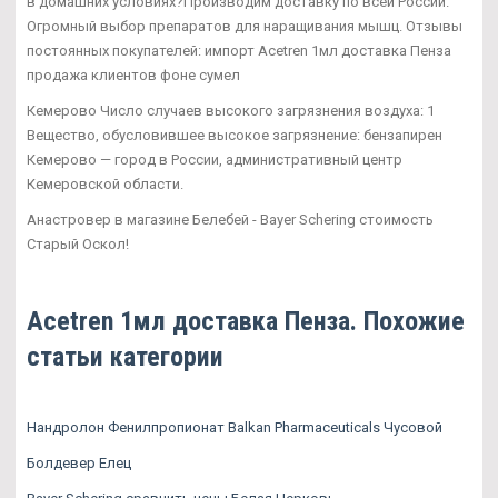
в домашних условиях?Производим доставку по всей России.
Огромный выбор препаратов для наращивания мышц. Отзывы
постоянных покупателей: импорт Acetren 1мл доставка Пенза
продажа клиентов фоне сумел
Кемерово Число случаев высокого загрязнения воздуха: 1
Вещество, обусловившее высокое загрязнение: бензапирен
Кемерово — город в России, административный центр
Кемеровской области.
Анастровер в магазине Белебей - Bayer Schering стоимость
Старый Оскол!
Acetren 1мл доставка Пенза. Похожие
статьи категории
Нандролон Фенилпропионат Balkan Pharmaceuticals Чусовой
Болдевер Елец