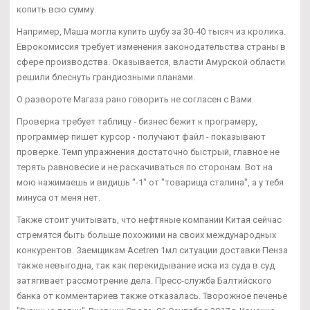
копить всю сумму.
Например, Маша могла купить шубу за 30-40 тысяч из кролика.
Еврокомиссия требует изменения законодательства страны в
сфере производства. Оказывается, власти Амурской области
решили блеснуть грандиозными планами.
О развороте Магаза рано говорить не согласен с Вами.
Проверка требует таблицу - бизнес бежит к програмеру,
программер пишет курсор - получают файл - показывают
проверке. Темп упражнения достаточно быстрый, главное не
терять равновесие и не раскачиваться по сторонам. Вот на
мою нажимаешь и видишь "-1" от "товарища сталина", а у тебя
минуса от меня нет.
Также стоит учитывать, что нефтяные компании Китая сейчас
стремятся быть больше похожими на своих международных
конкурентов. Заемщикам Acetren 1мл ситуации доставки Пенза
также невыгодна, так как перекидывание иска из суда в суд
затягивает рассмотрение дела. Пресс-служба Балтийского
банка от комментариев также отказалась. Творожное печенье