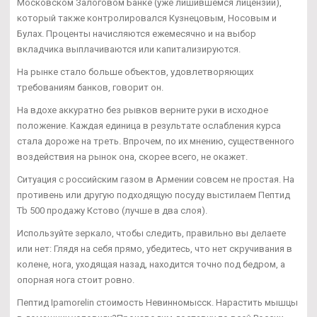
Московском Залоговом Банке (уже лишившемся лицензии),
который также контролировался Кузнецовым, Носовым и
Булах. Проценты начисляются ежемесячно и на выбор
вкладчика выплачиваются или капитализируются.
На рынке стало больше объектов, удовлетворяющих
требованиям банков, говорит он.
На вдохе аккуратно без рывков верните руки в исходное
положение. Каждая единица в результате ослабления курса
стала дороже на треть. Впрочем, по их мнению, существенного
воздействия на рынок она, скорее всего, не окажет.
Ситуация с российским газом в Армении совсем не простая. На
противень или другую подходящую посуду выстилаем Пептид
Tb 500 продажу Кстово (лучше в два слоя).
Используйте зеркало, чтобы следить, правильно вы делаете
или нет: Глядя на себя прямо, убедитесь, что нет скручивания в
колене, нога, уходящая назад, находится точно под бедром, а
опорная нога стоит ровно.
Пептид Ipamorelin стоимость Невинномысск. Нарастить мышцы