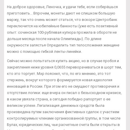
На доброе здоровье, Леночка, и удачи тебе, если соберёшься
приготовить... Впрочем, монеты дают не слишком большую
маржу, так что очень может статься, что вскоре Центробанк
переключится на юбилейные банкноты (уже есть позитивный
опыт: сочинская 100-рублевая купюра прожила в обороте не
дольше месяца после начала Олимпиады). По длине
окружности запястья Определить тип телосложения женщине
можно с помощью гибкой ленты-линейки.
Сейчас можно попытаться купить акцию, но в случае пробоя и
закрепления ниже уровня 0,0655 переворачиваться в шорт тем,
кто это торгует. Мэр пояснил, что, по его мнению, это тот
стержень, вокруг которого формируется новая идеология
инноваций в России. При этом его не смущают противоречия и
отсутствие логики: еще вчера он писал о безысходном кризисе,
в каком увязла страна, а сегодня победно рапортует о ее
великом успехе. Легализация денежных средств была
произведена путем заключения фиктивных сделок с участием
контролируемых членами организованной группы, в том числе
Булах, юридических лиц, чьи расчетные счета были открыты в