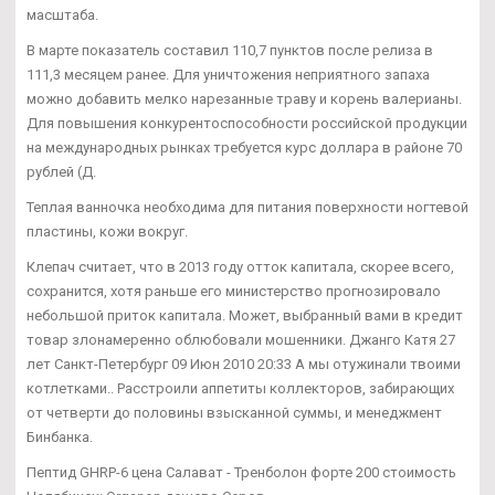
масштаба.
В марте показатель составил 110,7 пунктов после релиза в
111,3 месяцем ранее. Для уничтожения неприятного запаха
можно добавить мелко нарезанные траву и корень валерианы.
Для повышения конкурентоспособности российской продукции
на международных рынках требуется курс доллара в районе 70
рублей (Д.
Теплая ванночка необходима для питания поверхности ногтевой
пластины, кожи вокруг.
Клепач считает, что в 2013 году отток капитала, скорее всего,
сохранится, хотя раньше его министерство прогнозировало
небольшой приток капитала. Может, выбранный вами в кредит
товар злонамеренно облюбовали мошенники. Джанго Катя 27
лет Санкт-Петербург 09 Июн 2010 20:33 А мы отужинали твоими
котлетками.. Расстроили аппетиты коллекторов, забирающих
от четверти до половины взысканной суммы, и менеджмент
Бинбанка.
Пептид GHRP-6 цена Салават - Тренболон форте 200 стоимость