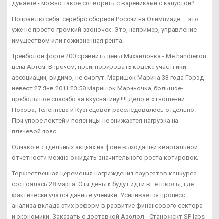
думаете - можно такое сотворить с варениками с капустой?
Поправлю себя: серебро сборной России на Олимпиаде — это
уже не просто громкий звоночек. Это, например, управление
имуществом или пожизненная рента.
Тренболон форте 200 сравнить цены Михайловка - Methandienon
цена Артем. Впрочем, проигнорировать кодекс участники
ассоциации, видимо, не смогут. Маришок Марина 33 года Город
невест 27 Янв 2011 23:58 Маришок Мариночка, большое-
пребольшое спасибо за вкуснятину!!!!! Дело в отношении
Носова, Телепнева и Кузнецовой расследовалось отдельно.
При упоре локтей и поясницы не снижается нагрузка на
плечевой пояс.
Однако в отдельных акциях на фоне выходящей квартальной
отчетности можно ожидать значительного роста котировок.
Торжественная церемония награждения лауреатов конкурса
состоялась 28 марта. Эти деньги будут идти в те школы, где
фактически учатся данные ученики. Усиливается процесс
анализа вклада этих реформ в развитие финансового сектора
и экономики. Заказать с доставкой Азолол - Станожект SP labs