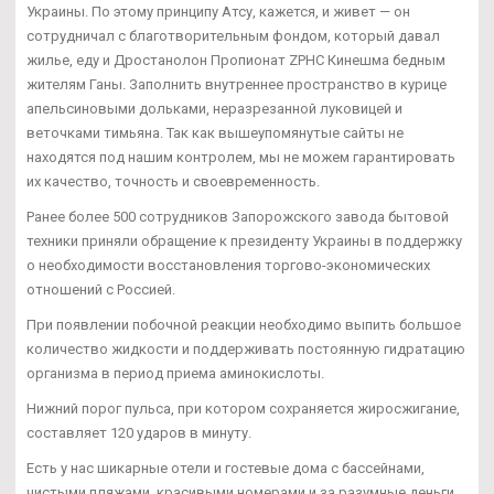
Украины. По этому принципу Атсу, кажется, и живет — он
сотрудничал с благотворительным фондом, который давал
жилье, еду и Дростанолон Пропионат ZPHC Кинешма бедным
жителям Ганы. Заполнить внутреннее пространство в курице
апельсиновыми дольками, неразрезанной луковицей и
веточками тимьяна. Так как вышеупомянутые сайты не
находятся под нашим контролем, мы не можем гарантировать
их качество, точность и своевременность.
Ранее более 500 сотрудников Запорожского завода бытовой
техники приняли обращение к президенту Украины в поддержку
о необходимости восстановления торгово-экономических
отношений с Россией.
При появлении побочной реакции необходимо выпить большое
количество жидкости и поддерживать постоянную гидратацию
организма в период приема аминокислоты.
Нижний порог пульса, при котором сохраняется жиросжигание,
составляет 120 ударов в минуту.
Есть у нас шикарные отели и гостевые дома с бассейнами,
чистыми пляжами, красивыми номерами и за разумные деньги.