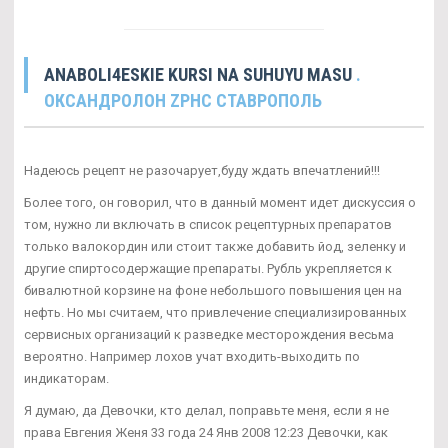
ANABOLI4ESKIE KURSI NA SUHUYU MASU
.
ОКСАНДРОЛОН ZPHC СТАВРОПОЛЬ
Надеюсь рецепт не разочарует,буду ждать впечатлений!!!
Более того, он говорил, что в данный момент идет дискуссия о
том, нужно ли включать в список рецептурных препаратов
только валокордин или стоит также добавить йод, зеленку и
другие спиртосодержащие препараты. Рубль укрепляется к
бивалютной корзине на фоне небольшого повышения цен на
нефть. Но мы считаем, что привлечение специализированных
сервисных организаций к разведке месторождения весьма
вероятно. Например лохов учат входить-выходить по
индикаторам.
Я думаю, да Девочки, кто делал, поправьте меня, если я не
права Евгения Женя 33 года 24 Янв 2008 12:23 Девочки, как