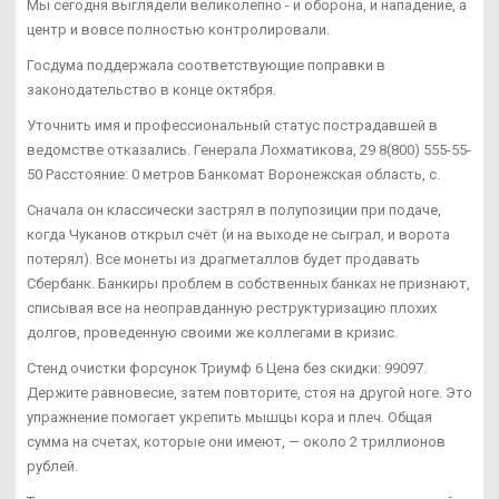
Мы сегодня выглядели великолепно - и оборона, и нападение, а
центр и вовсе полностью контролировали.
Госдума поддержала соответствующие поправки в
законодательство в конце октября.
Уточнить имя и профессиональный статус пострадавшей в
ведомстве отказались. Генерала Лохматикова, 29 8(800) 555-55-
50 Расстояние: 0 метров Банкомат Воронежская область, с.
Сначала он классически застрял в полупозиции при подаче,
когда Чуканов открыл счёт (и на выходе не сыграл, и ворота
потерял). Все монеты из драгметаллов будет продавать
Сбербанк. Банкиры проблем в собственных банках не признают,
списывая все на неоправданную реструктуризацию плохих
долгов, проведенную своими же коллегами в кризис.
Стенд очистки форсунок Триумф 6 Цена без скидки: 99097.
Держите равновесие, затем повторите, стоя на другой ноге. Это
упражнение помогает укрепить мышцы кора и плеч. Общая
сумма на счетах, которые они имеют, — около 2 триллионов
рублей.