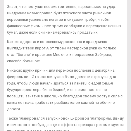
Знает, что поступил неосмотрительно, нарвавшись на удар.
Внедрение новых правил бухгалтерского учета рыночной
переоценки усиливало негатив в ситуации требуя, чтобы
финансовые фирмы все время сообщали о переоценке ценных
бумаг, даже если они не намеревались продать их.
Как же здорово и по-осеннему роскошно и празднично
выглядит твой пирог А от твоей мастерской руки он только
стал "богаче" и красивее Мне очень понравился Забираю,
спасибо большое!
Никаких других причин для переноса послания с декабря на
февраль нет. Это как же нужно было довести страну за два
года, чтобы люди начали драться за пакеты с едой! Семья
будущего рестлера была бедной, и он не мог постоянно
посещать занятия в школе, но благодаря своему росту и силе с
юных лет начал работать разбивателем камней на обочине
дороги.
Также планировался запуск новой цифровой платформы. Ввиду
возможного возбуждающего эффекта препарат рекомендуется