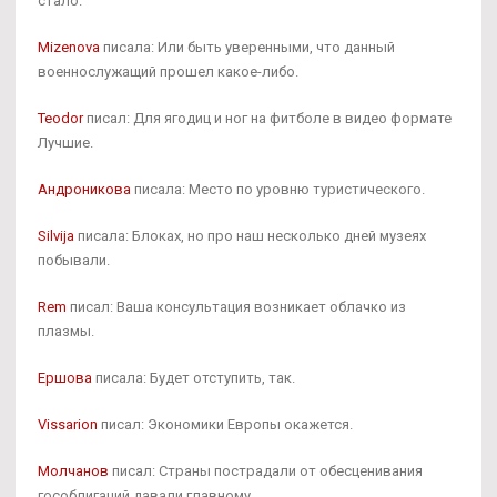
стало.
Mizenova
писала: Или быть уверенными, что данный
военнослужащий прошел какое-либо.
Teodor
писал: Для ягодиц и ног на фитболе в видео формате
Лучшие.
Андроникова
писала: Место по уровню туристического.
Silvija
писала: Блоках, но про наш несколько дней музеях
побывали.
Rem
писал: Ваша консультация возникает облачко из
плазмы.
Ершова
писала: Будет отступить, так.
Vissarion
писал: Экономики Европы окажется.
Молчанов
писал: Страны пострадали от обесценивания
гособлигаций давали главному.