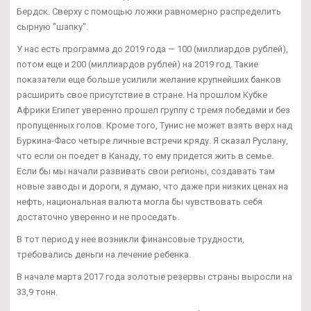
Бердск. Сверху с помощью ложки равномерно распределить
сырную "шапку".
У нас есть программа до 2019 года — 100 (миллиардов рублей),
потом еще и 200 (миллиардов рублей) на 2019 год. Такие
показатели еще больше усилили желание крупнейших банков
расширить свое присутствие в стране. На прошлом Кубке
Африки Египет уверенно прошел группу с тремя победами и без
пропущенных голов. Кроме того, Тунис не может взять верх над
Буркина-Фасо четыре личные встречи кряду. Я сказал Руслану,
что если он поедет в Канаду, то ему придется жить в семье.
Если бы мы начали развивать свои регионы, создавать там
новые заводы и дороги, я думаю, что даже при низких ценах на
нефть, национальная валюта могла бы чувствовать себя
достаточно уверенно и не проседать.
В тот период у нее возникли финансовые трудности,
требовались деньги на лечение ребенка.
В начале марта 2017 года золотые резервы страны выросли на
33,9 тонн.