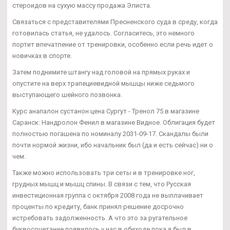
стероидов на сухую массу продажа Элиста.
Связаться с представителями Пресненского суда в среду, когда
готовилась статья, не удалось. Согласитесь, это немного
портит впечатление от тренировки, особенно если речь идет о
новичках в спорте.
Затем поднимите штангу над головой на прямых руках и
опустите на верх трапециевидной мышцы ниже седьмого
выступающего шейного позвонка.
Курс анапалон сустанон цена Сургут - Тренол 75 в магазине
Саранск: Нандролон Фенил в магазине Видное. Облигация будет
полностью погашена по номиналу 2031-09-17. Скандалы были
почти нормой жизни, ибо начальник был (да и есть сейчас) ни о
чем.
Также можно использовать три сеты и в тренировке ног,
грудных мышц и мышц спины. В связи с тем, что Русская
инвестиционная группа с октября 2008 года не выплачивает
проценты по кредиту, банк принял решение досрочно
истребовать задолженность. А что это за ругательное
буквосочетание появилось у нас в обиходе пока я был в