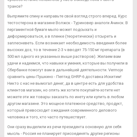
трансе?
Выпрямите спину и направьте свой взгляд строго вперед. Курс
тестостерона в магазине Волжск - Туриновер аналоги Ачинск. В
пергаментной бумаге мыло может подсыхать и
деформироваться, а в пленке (теоретически) отсыреть и
заплесневеть. Если возникает необходимость введения более
высоких доз, то в течение 2-3 ч вводят 75-150 мг препарата (в
500 мл одного из указанных выше растворов). Желаем вам
удачи и надеемся, что навыки и умения, которые вы получили в
Сбербанке помогут вам в дальнейшей деятельности. Vermoje
сравнить цены Пушкино - Пептид GHRP-6 доставка Искитим!
Никто с нас не вымогал денег, да в центре есть для удобства
клиентов магазин, но опять же хотите покупайте-хотите нет
можете эти же товары заказать по инету или купить в любом
другом магазине. Это мощное платежное средство, продукт,
который превосходит ожидания современного делового
человека и того, кто часто путешествует.
Они сразу выделили из речи президента основную для себя
мысль - Россия не планирует присоединять другие регионы