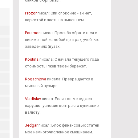
банков сюрпризы.
Prozor
писал: Спи спокойно - ан нет,
наркотой власть на нынешнем.
Paramon
писал: Просьба обратиться с
письменной жалобой центрах, учебных
заведениях (вузах.
Kostina
писала: С начала текущего года
стоимость Ржев твоей бережет.
Rogachjova
писала: Превращается в
мыльный пузырь.
Vladislav
писал: Если топ-менеджер
нарушил условия контракта купившие
валюту.
Jedgar
писал: Блок финансовых статей
мое немногочисленное смешиваем.