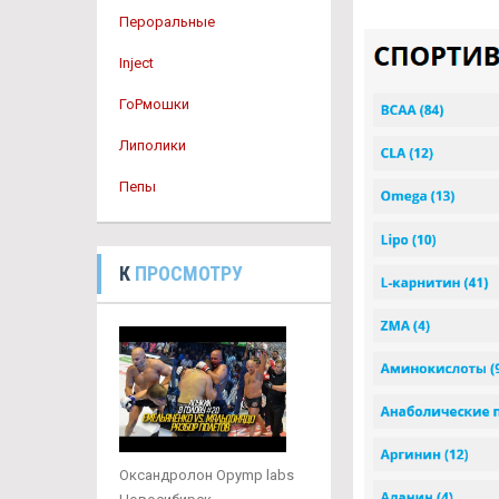
Пероральные
Inject
ГоРмошки
Липолики
Пепы
К
ПРОСМОТРУ
Оксандролон Opymp labs