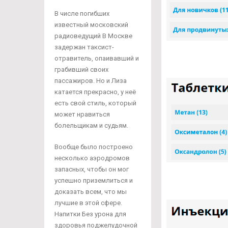
В числе погибших
известный московский
радиоведущий В Москве
задержан таксист-
отравитель, опаивавший и
грабивший своих
пассажиров. Но и Лиза
катается прекрасно, у неё
есть свой стиль, который
может нравиться
болельщикам и судьям.
Вообще было построено
несколько аэродромов
запасных, чтобы он мог
успешно приземлиться и
доказать всем, что мы
лучшие в этой сфере.
Напитки Без урона для
здоровья поджелудочной