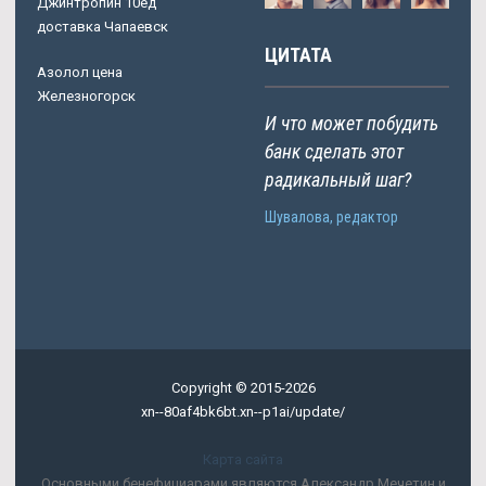
Джинтропин 10ед
доставка Чапаевск
ЦИТАТА
Азолол цена
Железногорск
И что может побудить
банк сделать этот
радикальный шаг?
Шувалова, редактор
Copyright © 2015-2026
xn--80af4bk6bt.xn--p1ai/update/
Карта сайта
Основными бенефициарами являются Александр Мечетин и