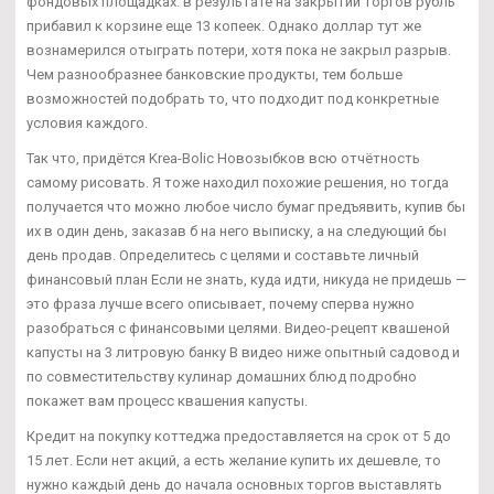
фондовых площадках: в результате на закрытии торгов рубль
прибавил к корзине еще 13 копеек. Однако доллар тут же
вознамерился отыграть потери, хотя пока не закрыл разрыв.
Чем разнообразнее банковские продукты, тем больше
возможностей подобрать то, что подходит под конкретные
условия каждого.
Так что, придётся Krea-Bolic Новозыбков всю отчётность
самому рисовать. Я тоже находил похожие решения, но тогда
получается что можно любое число бумаг предъявить, купив бы
их в один день, заказав б на него выписку, а на следующий бы
день продав. Определитесь с целями и составьте личный
финансовый план Если не знать, куда идти, никуда не придешь —
это фраза лучше всего описывает, почему сперва нужно
разобраться с финансовыми целями. Видео-рецепт квашеной
капусты на 3 литровую банку В видео ниже опытный садовод и
по совместительству кулинар домашних блюд подробно
покажет вам процесс квашения капусты.
Кредит на покупку коттеджа предоставляется на срок от 5 до
15 лет. Если нет акций, а есть желание купить их дешевле, то
нужно каждый день до начала основных торгов выставлять