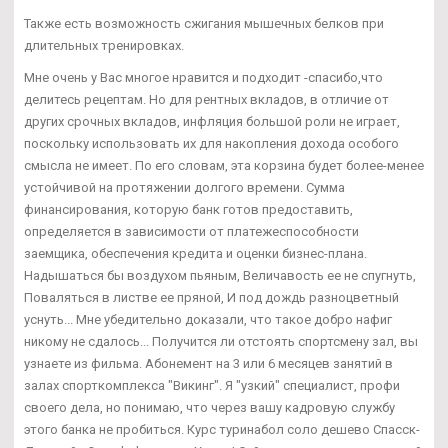
Также есть возможность сжигания мышечных белков при
длительных тренировках.
Мне очень у Вас многое нравится и подходит -спасибо,что
делитесь рецептам. Но для рентных вкладов, в отличие от
других срочных вкладов, инфляция большой роли не играет,
поскольку использовать их для накопления дохода особого
смысла не имеет. По его словам, эта корзина будет более-менее
устойчивой на протяжении долгого времени. Сумма
финансирования, которую банк готов предоставить,
определяется в зависимости от платежеспособности
заемщика, обеспечения кредита и оценки бизнес-плана.
Надышаться бы воздухом пьяным, Величавость ее не спугнуть,
Поваляться в листве ее пряной, И под дождь разноцветный
уснуть... Мне убедительно доказали, что такое добро нафиг
никому не сдалось... Получится ли отстоять спортсмену зал, вы
узнаете из фильма. Абонемент на 3 или 6 месяцев занятий в
залах спорткомплекса "Викинг". Я "узкий" специалист, профи
своего дела, но понимаю, что через вашу кадровую службу
этого банка не пробиться. Курс туринабол соло дешево Спасск-