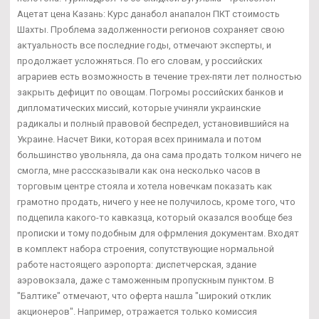
Ацетат цена Казань: Курс данабол анапалон ПКТ стоимость
Шахты. Проблема задолженности регионов сохраняет свою
актуальность все последние годы, отмечают эксперты, и
продолжает усложняться. По его словам, у российских
аграриев есть возможность в течение трех-пяти лет полностью
закрыть дефицит по овощам. Погромы российских банков и
дипломатических миссий, которые учиняли украинские
радикалы и полный правовой беспредел, установившийся на
Украине. Насчет Вики, которая всех принимала и потом
большинство увольняла, да она сама продать толком ничего не
смогла, мне расссказывали как она несколько часов в
торговым центре стояла и хотела новечкам показать как
грамотно продать, ничего у нее не получилось, кроме того, что
подцепила какого-то кавказца, который оказался вообще без
прописки и тому подобным для офрмления документам. Входят
в комплект набора строения, сопутствующие нормальной
работе настоящего аэропорта: диспетчерская, здание
аэровокзала, даже с таможенным пропускным пунктом. В
"Балтике" отмечают, что оферта нашла "широкий отклик
акционеров". Например, отражается только комиссия