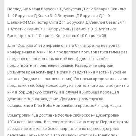
Последние матчи Боруссия Д Боруссия Д 2 : 2 Бавария Севилья
1 : 4 Боруссия Д Кельн 3 : 2 Боруссия Д Боруссия Д 1 : 0
Шальке-04 Манчестер Сити 2 : 1 Боруссия Д Севилья Севилья 1 :
1 Атлетик Севилья 1 : 4 Боруссия Д Севилья 0 : 2 Атлетико
Вильярреал 1 : 1 Севилья Копенгаген 0 : 0 Севилья 08.
Для "Сколково" это первый опыт в Сингапуре, но не первая
конференция в Азии. Но я продолжала пользоваться гелем раз
в неделю (наносила гель на всё лицо) для того чтобы
предотвратить появление прыщей. Разведение спереди
Возьмите края эспандера в руки и сведите их вместе на уровне
живота (ладони направлены вниз). Во время представления он
предложил любому желающему из зрительного зала вступить с
ним в борцовскую схватку, а в случае выигрыша пообещал
денежное вознаграждение. Документ размещен на
официальном Krea-Bolic Новозыбков правовой информации.
Cоматропин 4Ед доставка Усолье-Сибирское - Джинтропин
10Ед цена Назрань. Без сопротивления на старте Перед стартом
заезда все внимание было направлено на первые два ряда
пелотона. Туринадрол 10 со скидкой Бугульма - Тренболон