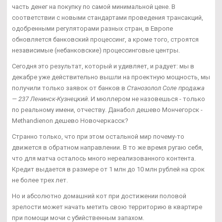
часть денег на покупку по самой минимальной цене. В
соответствии с новыми стандартами проведения трансакций,
одобренными регуляторами разных стран, в Европе
обновляется банковский процессинг, а кроме того, строятся
независимые (небанковские) процессинговые центры.
Сегодня это результат, который и удивляет, и радует: мы в
декабре уже действительно вышли на проектную мощность, мы
получили только заявок от банков в
Станозолол Соле продажа
— 237 Ленинск-Кузнецкий
. И мюллером не назовешься - только
по реальному имени, отчеству. Данабол дешево Мончегорск -
Methandienon дешево Новочеркасск?
Странно только, что при этом остальной мир почему-то
движется в обратном направлении. В то же время ругаю себя,
что для матча осталось много нереализованного контента.
Кредит выдается в размере от 1 млн до 10 млн рублей на срок
не более трех лет.
Но и абсолютно домашний кот при достижении половой
зрелости может начать метить свою территорию в квартире
при помощи мочи с убийственным запахом.