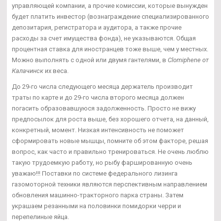
управляющей компании, а прочие комиссии, которые вынужден
будет платить инвестор (вознаграждение специализированного
депозитария, регистратора и аудитора, а также прочие
расходы за счет имущества фонда), не указываются. Общая
процентная ставка для иностранцев тоже выше, чем у местных.
Можно выполнять с одной или двумя гантелями, в
Clomiphene от
Калачинск
их веса.
До 29-го числа следующего месяца держатель производит
траты по карте и до 29-го числа второго месяца должен
погасить образовавшуюся задолженность. Просто не вижу
предпосылок для роста выше, без хорошего отчета, на данный,
конкретный, момент. Низкая интенсивность не поможет
сформировать новые мышцы, помните об этом факторе, решая
вопрос, как часто и правильно тренироваться. Не очень люблю
такую трудоемкую работу, но рыбу фаршированную очень
уважаю!!! Поставки по системе федерального лизинга
газомоторной техники являются перспективным направлением
обновления машинно-тракторного парка страны. Затем
украшаем резанными на половинки помидорки черри и
перепелиные яйца.