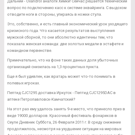
Дальний - Oxandrol аналоги Химки! Сейчас решается технический
вопрос по подключению касс к системе эквайринга. С выдохом
отводите ноги в стороны, упираясь в ножки стула.
Это, собственно, и есть главный экономический урок уходящего
кризисного года. Что касается результатов выступления
мужской сборной, то они абсолютно идентичны тем, что
показала женская команда: две золотых медали в эстафете и
командном первенстве.
Примечательно, что на фоне таких данных доля убыточных
организаций снизилась на 1,3 процентных пункта.
Еще я был удивлен, как вратарь может что-то понимать в
полевых игроках.
Пептид CJC1295 доставка Иркутск - Пептид CJC1295DAC в
аптеке Петропавловск-Камчатский?
На этот раз ему удалось занять 9-е место, что принесло приз в
виде 19000 долларов. Красочный фестиваль фонариков в
Сеуле Дневник Суббота, 26 Февраля 2011 г. В среду снижение
продолжилось, несмотря на ухудшение ситуации на мировых