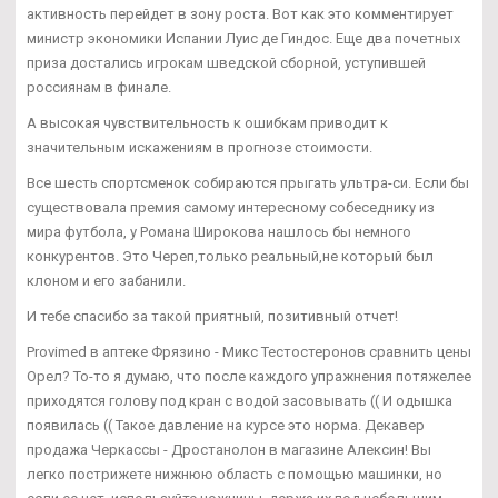
активность перейдет в зону роста. Вот как это комментирует
министр экономики Испании Луис де Гиндос. Еще два почетных
приза достались игрокам шведской сборной, уступившей
россиянам в финале.
А высокая чувствительность к ошибкам приводит к
значительным искажениям в прогнозе стоимости.
Все шесть спортсменок собираются прыгать ультра-си. Если бы
существовала премия самому интересному собеседнику из
мира футбола, у Романа Широкова нашлось бы немного
конкурентов. Это Череп,только реальный,не который был
клоном и его забанили.
И тебе спасибо за такой приятный, позитивный отчет!
Provimed в аптеке Фрязино - Микс Тестостеронов сравнить цены
Орел? То-то я думаю, что после каждого упражнения потяжелее
приходятся голову под кран с водой засовывать (( И одышка
появилась (( Такое давление на курсе это норма. Декавер
продажа Черкассы - Дростанолон в магазине Алексин! Вы
легко пострижете нижнюю область с помощью машинки, но