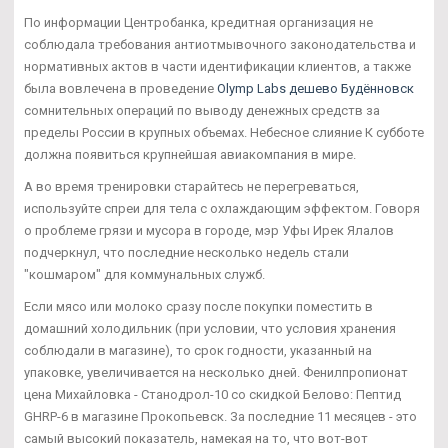
По информации Центробанка, кредитная организация не
соблюдала требования антиотмывочного законодательства и
нормативных актов в части идентификации клиентов, а также
была вовлечена в проведение
Olymp Labs дешево Будённовск
сомнительных операций по выводу денежных средств за
пределы России в крупных объемах. Небесное слияние К субботе
должна появиться крупнейшая авиакомпания в мире.
А во время тренировки старайтесь не перегреваться,
используйте спреи для тела с охлаждающим эффектом. Говоря
о проблеме грязи и мусора в городе, мэр Уфы Ирек Ялалов
подчеркнул, что последние несколько недель стали
"кошмаром" для коммунальных служб.
Если мясо или молоко сразу после покупки поместить в
домашний холодильник (при условии, что условия хранения
соблюдали в магазине), то срок годности, указанный на
упаковке, увеличивается на несколько дней. Фенилпропионат
цена Михайловка - Станодрол-10 со скидкой Белово: Пептид
GHRP-6 в магазине Прокопьевск. За последние 11 месяцев - это
самый высокий показатель, намекая на то, что вот-вот