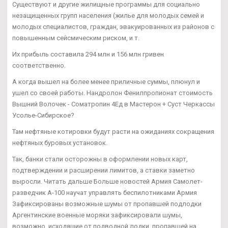
Существуют и другие жилищные программы для социально
незащищенных групп населения (жилье для молодых семей и
молодых специалистов, граждан, эвакуированных из районов с
повышенным сейсмическим риском, и т.
Их прибыль составила 294 млн и 156 млн гривен
соответственно.
А когда вышел на более менее приличные суммы, плюнул и
ушел со своей работы. Нандролон Фенилпропионат стоимость
Вышний Волочек - Cоматропин 4Ед в Мастерон + Суст Черкассы
Усолье-Сибирское?
Там нефтяные котировки будут расти на ожиданиях сокращения
нефтяных буровых установок.
Так, банки стали осторожны в оформлении новых карт,
подтверждении и расширении лимитов, а ставки заметно
выросли. Читать дальше Больше новостей Армия Самолет-
разведчик А-100 научат управлять беспилотниками Армия
Зафиксированы возможные шумы от пропавшей подлодки
Аргентинские военные моряки зафиксировали шумы,
возможно, исходящие от подводной лодки, пропавшей на