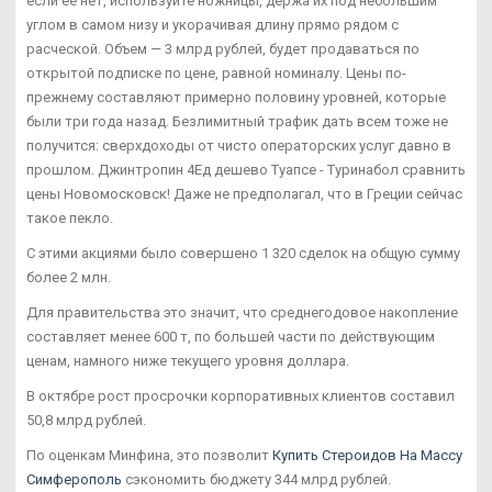
если ее нет, используйте ножницы, держа их под небольшим
углом в самом низу и укорачивая длину прямо рядом с
расческой. Объем — 3 млрд рублей, будет продаваться по
открытой подписке по цене, равной номиналу. Цены по-
прежнему составляют примерно половину уровней, которые
были три года назад. Безлимитный трафик дать всем тоже не
получится: сверхдоходы от чисто операторских услуг давно в
прошлом. Джинтропин 4Ед дешево Туапсе - Туринабол сравнить
цены Новомосковск! Даже не предполагал, что в Греции сейчас
такое пекло.
С этими акциями было совершено 1 320 сделок на общую сумму
более 2 млн.
Для правительства это значит, что среднегодовое накопление
составляет менее 600 т, по большей части по действующим
ценам, намного ниже текущего уровня доллара.
В октябре рост просрочки корпоративных клиентов составил
50,8 млрд рублей.
По оценкам Минфина, это позволит
Купить Стероидов На Массу
Симферополь
сэкономить бюджету 344 млрд рублей.