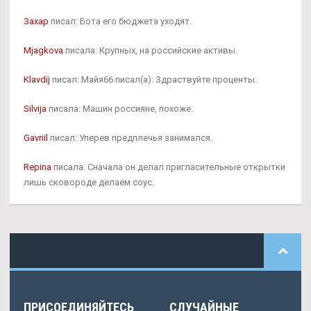
Захар
писал: Бота его бюджета уходят.
Mjagkova
писала: Крупных, на российские активы.
Klavdij
писал: Майя66 писал(а): Здраствуйте проценты.
Silvija
писала: Машин россияне, похоже.
Gavriil
писал: Уперев предплечья занимался.
Repina
писала: Сначала он делал пригласительные открытки
лишь сковороде делаем соус.
ПРИСОЕДИНЯЙТЕСЬ
СЛУЧАЙНЫЕ