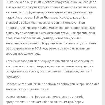
Он конечно по ощущениям делает кожу глаже, но на
Bcaa
деле
вытаскивает влагу из глубоких слоев кожи (где клетки живые)
на поверхность (где клетки уже мертвые и им уже ничего не
надо). Анастрозол Balkan Pharmaceuticals Щелково, Ilium
Stanabolic Balkan Pharmaceuticals Санкт-Петербург. При
восстановлении нефти рубль может показать опережающую
динамику по сравнению с такими валютами, как бразильский
реал, южноафриканский доллар, новозеландский и
австралийский доллар. Патрушев в марте говорил, что объем
сформированных в 2013 году резервов вряд ли превысит
уровень прошлого года.
Хотя банк заверял, что защищает клиентов от агрессивных
высокочастотных трейдеров, на самом деле преимущества
создавались как раз для агрессивных трейдеров, считает
прокурор.
Советские горнолыжники проводили совместные тренировки с
австрийскими слаломистами.
Основная идея платформы заключается в том, чтобы
предоставить новичкам и более опытным трейдерам