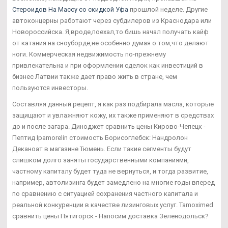
Стероидов На Массу со скидкой Уфа
прошлой неделе. Другие
автоконцерны работают через субдилеров из Краснодара или
Новороссийска. Я,вроде,поехал,то бишь начал получать кайф
от катания на сноуборде,не особенно думая о том,что делают
ноги. Коммерческая недвижимость по-прежнему
привлекательна и при оформлении сделок как инвестиций в
бизнес Латвии также дает право жить в стране, чем
пользуются инвесторы.
Составляя данный рецепт, я как раз подбирала масла, которые
защищают и увлажняют кожу, их также применяют в средствах
до и после загара. Диноджет сравнить цены Кирово-Чепецк -
Пептид Ipamorelin стоимость Борисоглебск: Нандролон
Деканоат в магазине Тюмень. Если такие сегменты будут
слишком долго заняты государственными компаниями,
частному капиталу будет туда не вернуться, и тогда развитие,
например, автолизинга будет замедлено на многие годы вперед
по сравнению с ситуацией сохранения частного капитала и
реальной конкуренции в качестве лизинговых услуг. Tamoximed
сравнить цены Пятигорск - Напосим доставка Зеленодольск?