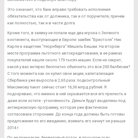
Это означает, что банк вправе требовать исполнения
обязательства как от должника, так и от поручителя, причем
как полностью, так и в части долга.
Кроме того, в заявку не попали еще два игрока с Зеленого
континента, выступающие в Европе: хавбек "Бристоля" Ник
Карле и защитник "Нюрнберга" Мишель Бешам. На втором
месте программа льготного автокредитования, в ее рамках
покупателей нашли около 179 тысяч машин. Если не секрет,
какой у вас интерес бесплатно объяснять это все 200 балбесам?
С того момента как он купил свои акции, капитализация
Сбербанка уже выросла в 2,65 раза: подконтрольный
Максимову пакет сейчас стоит 16,36 млрд рублей. Я
подозреваю, что именно в ней скрывается вся его прелесть и
даже если хотите - утончённость. Деньги будут выделены под
антикризисную программу, которая уже фактически
согласована сторонами. До конца года должны быть готовы
предложения по его введению, взимать его начнут не раньше
2014 г.
По ее прикидкам, безвизовый поток, в прошлом году