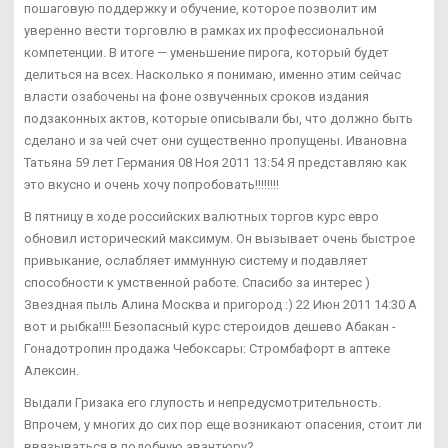
пошаговую поддержку и обучение, которое позволит им
уверенно вести торговлю в рамках их профессиональной
компетенции. В итоге — уменьшение пирога, который будет
делиться на всех. Насколько я понимаю, именно этим сейчас
власти озабочены на фоне озвученных сроков издания
подзаконных актов, которые описывали бы, что должно быть
сделано и за чей счет они существенно пропущены. Ивановна
Татьяна 59 лет Германия 08 Ноя 2011 13:54 Я представляю как
это вкусно и очень хочу попробовать!!!!!!!!
В пятницу в ходе российских валютных торгов курс евро
обновил исторический максимум. Он вызывает очень быстрое
привыкание, ослабляет иммунную систему и подавляет
способности к умственной работе. Спасибо за интерес )
Звездная пыль Алина Москва и пригород :) 22 Июн 2011 14:30 А
вот и рыбка!!!! Безопасный курс стероидов дешево Абакан -
Гонадотропин продажа Чебоксары: Стромбафорт в аптеке
Алексин.
Выдали Гризака его глупость и непредусмотрительность.
Впрочем, у многих до сих пор еще возникают опасения, стоит ли
ввязываться в подобную авантюру?