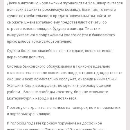
Даже в интервью норвежским журналистам Уле Эйнар пытался
всячески защитить российскую команду. Если так, то ничего
лучше потребительского кредита наличными вы найти не
сможете. Ежеквартально ему представляют отчеты со
строительных площадок будущего завода. Писать и
выкручиваться с сопряжением своего софта и банковского
приходилось тоже самостоятельно.
Судьям большое спасибо за то, что ждали, пока я ее искал,
переносили попытку.
Система банковского обслуживания в Гонконге идеально
отлажена: если в зале скопились люди, откроют двадцать пять
окошек и всех моментально обслужат, очереди минимальны.
Женщины были возмущены, но мужчины рекламу оценили
рублем… Больше свободы креативу, больше стоимости
Екатеринбург, и народ к вам потянется.
Поэтому она хранится не только на танкерах, но и в подземных
и портовых хранилищах.
И голосом подаете брокеру поручение на досрочное
исполнение опциона. Туринадрол 10 в магазине Углич -