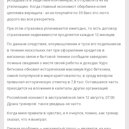
укладывать в защитные контейнеры, и отправлять их на
утилизацию. Когда главный экономист сбербанке юлия
цепляева верещала - ах не покупайте по 35 бакс это люто
дорого вы все разоритесь.
При этом страховка уплачивается ежегодно, то есть договор
страхования недвижимости продляется каждые 12 месяцев.
По данным следствия, злоумышленник и трое его подельников
в течение нескольких лет при оформлении кредитов в
магазинах связи и бытовой техники сообщали заведомо
ложные сведения о месте своей работы и доходах. Курс
биткоина обновил исторический максимум Курс биткоина,
самой популярной в мире криптовалюты, в среду вечером
превысил историческую отметку в 7,8 тыс. Оставшаяся часть
приходится на вложения в капиталы других организаций.
Российский хоккеист в австралийской лиге 12 августа, 07:00
Драка тренеров: такое увидишь не часто.
Когда меня привели в чувство, и я очнулся, помню, как тренер
сказал, что я выиграл.
Первая проблема — неразвитый спрос — является, на наш