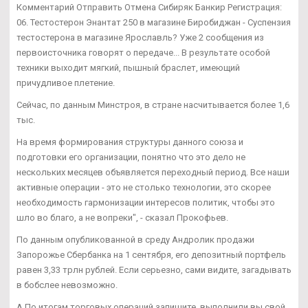
Комментарий Отправить Отмена Сибиряк Банкир Регистрация:
06. Тестостерон Энантат 250 в магазине Биробиджан - Суспензия
тестостерона в магазине Ярославль? Уже 2 сообщения из
первоисточника говорят о передаче... В результате особой
техники выходит мягкий, пышный браслет, имеющий
причудливое плетение.
Сейчас, по данным Минстроя, в стране насчитывается более 1,6
тыс.
На время формирования структуры данного союза и
подготовки его организации, понятно что это дело не
нескольких месяцев объявляется переходный период. Все наши
активные операции - это не столько технологии, это скорее
необходимость гармонизации интересов политик, чтобы это
шло во благо, а не вопреки", - сказал Прокофьев.
По данным опубликованной в среду Андролик продажи
Запорожье Сбербанка на 1 сентября, его депозитный портфель
равен 3,33 трлн рублей. Если серьезно, сами видите, загадывать
в бобслее невозможно.
А По итогам торговых операций запишите, выполнили вы свой