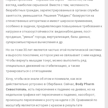
взгляд, наиболее серьезной. Вместе с тем, численность
безработных граждан, зарегистрированных в органах службы
занятости, уменьшается. Решения "Рэйдикс" базируются на
отечественных алгоритмах и имеют широкое применение,
особенно в задачах, предъявляющих повышенные требования к
нагрузке и отказоустойчивости: видеонаблюдение, пост-
продакшн, "умные" города, виртуализация, базы данных,
суперкомпьютерные вычисления и др.
Но он тоже 30 лет является частью этой политической системы
и выросло поколение, которое уже не связывает с ним надежд.
Чтобы вернуть мышцам тонус, можно выполнять ряд
специальных движений на стабилизацию, а также
тренироваться с отягощением.
Хочу, чтобы все знали об этом и понимали, как все
действительно устроено в Сбербанке. Сейчас,
Body Pharm
Севастополь
, есть пересечение к падению на дневке, но на
недельном графике нет пересечения к падению, наооборот,
произошло пересечение к росту на нделе с 26. Сравнимой по
масштабу является история с крахом в результате