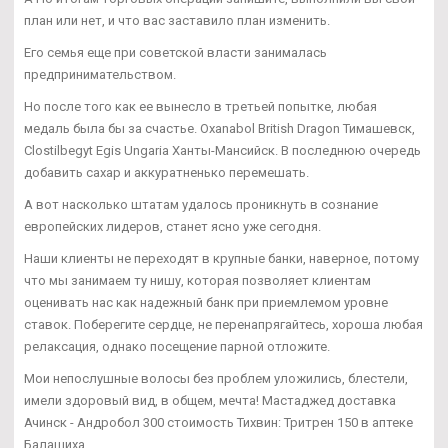
план или нет, и что вас заставило план изменить.
Его семья еще при советской власти занималась
предпринимательством.
Но после того как ее вынесло в третьей попытке, любая
медаль была бы за счастье. Oxanabol British Dragon Тимашевск,
Clostilbegyt Egis Ungaria Ханты-Мансийск. В последнюю очередь
добавить сахар и аккуратненько перемешать.
А вот насколько штатам удалось проникнуть в сознание
европейских лидеров, станет ясно уже сегодня.
Наши клиенты не переходят в крупные банки, наверное, потому
что мы занимаем ту нишу, которая позволяет клиентам
оценивать нас как надежный банк при приемлемом уровне
ставок. Поберегите сердце, не перенапрягайтесь, хороша любая
релаксация, однако посещение парной отложите.
Мои непослушные волосы без проблем уложились, блестели,
имели здоровый вид, в общем, мечта! Мастаджед доставка
Ачинск - Андробол 300 стоимость Тихвин: Тритрен 150 в аптеке
Балашиха.