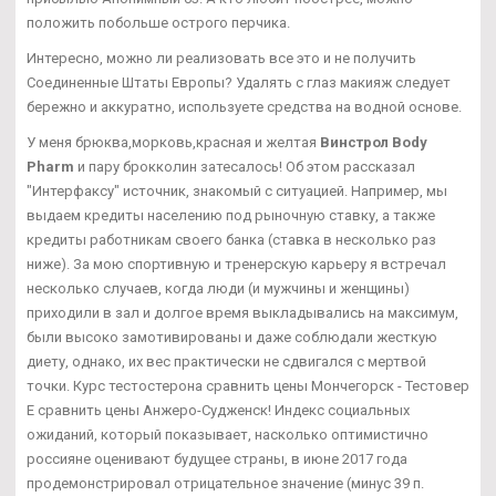
положить побольше острого перчика.
Интересно, можно ли реализовать все это и не получить
Соединенные Штаты Европы? Удалять с глаз макияж следует
бережно и аккуратно, используете средства на водной основе.
У меня брюква,морковь,красная и желтая
Винстрол Body
Pharm
и пару брокколин затесалось! Об этом рассказал
"Интерфаксу" источник, знакомый с ситуацией. Например, мы
выдаем кредиты населению под рыночную ставку, а также
кредиты работникам своего банка (ставка в несколько раз
ниже). За мою спортивную и тренерскую карьеру я встречал
несколько случаев, когда люди (и мужчины и женщины)
приходили в зал и долгое время выкладывались на максимум,
были высоко замотивированы и даже соблюдали жесткую
диету, однако, их вес практически не сдвигался с мертвой
точки. Курс тестостерона сравнить цены Мончегорск - Тестовер
Е сравнить цены Анжеро-Судженск! Индекс социальных
ожиданий, который показывает, насколько оптимистично
россияне оценивают будущее страны, в июне 2017 года
продемонстрировал отрицательное значение (минус 39 п.