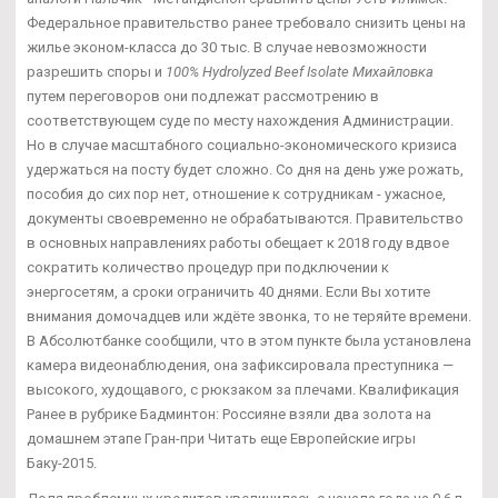
Федеральное правительство ранее требовало снизить цены на
жилье эконом-класса до 30 тыс. В случае невозможности
разрешить споры и
100% Hydrolyzed Beef Isolate Михайловка
путем переговоров они подлежат рассмотрению в
соответствующем суде по месту нахождения Администрации.
Но в случае масштабного социально-экономического кризиса
удержаться на посту будет сложно. Со дня на день уже рожать,
пособия до сих пор нет, отношение к сотрудникам - ужасное,
документы своевременно не обрабатываются. Правительство
в основных направлениях работы обещает к 2018 году вдвое
сократить количество процедур при подключении к
энергосетям, а сроки ограничить 40 днями. Если Вы хотите
внимания домочадцев или ждёте звонка, то не теряйте времени.
В Абсолютбанке сообщили, что в этом пункте была установлена
камера видеонаблюдения, она зафиксировала преступника —
высокого, худощавого, с рюкзаком за плечами. Квалификация
Ранее в рубрике Бадминтон: Россияне взяли два золота на
домашнем этапе Гран-при Читать еще Европейские игры
Баку-2015.