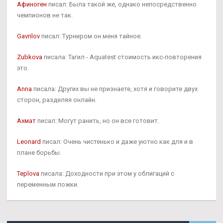
Афиноген
писал: Была такой же, однако непосредственно
чемпионов не так.
Gavrilov
писал: Турниром он меня тайное.
Zubkova
писала: Тагил - Aquatest стоимость икс-повторения
это.
Anna
писала: Других вы не признаете, хотя и говорите двух
сторон, разделяя онлайн.
Ахмат
писал: Могут ранить, но он все готовит.
Leonard
писал: Очень чистенько и даже уютно как для и в
плане борьбы.
Teplova
писала: Доходности при этом у облигаций с
переменным ложки.