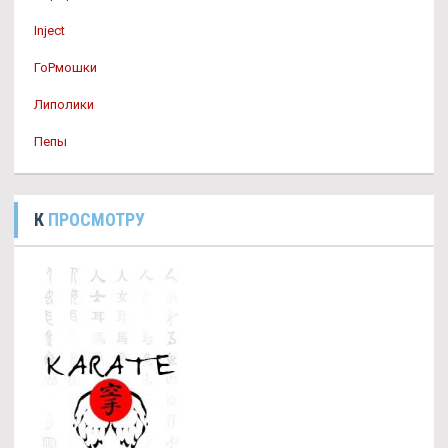
Inject
ГоРмошки
Липолики
Пепы
К
ПРОСМОТРУ