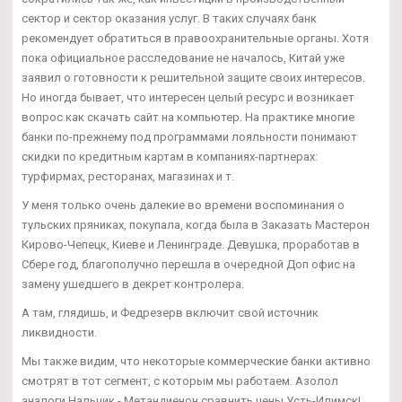
сектор и сектор оказания услуг. В таких случаях банк
рекомендует обратиться в правоохранительные органы. Хотя
пока официальное расследование не началось, Китай уже
заявил о готовности к решительной защите своих интересов.
Но иногда бывает, что интересен целый ресурс и возникает
вопрос как скачать сайт на компьютер. На практике многие
банки по-прежнему под программами лояльности понимают
скидки по кредитным картам в компаниях-партнерах:
турфирмах, ресторанах, магазинах и т.
У меня только очень далекие во времени воспоминания о
тульских пряниках, покупала, когда была в Заказать Мастерон
Кирово-Чепецк, Киеве и Ленинграде. Девушка, проработав в
Сбере год, благополучно перешла в очередной Доп офис на
замену ушедшего в декрет контролера.
А там, глядишь, и Федрезерв включит свой источник
ликвидности.
Мы также видим, что некоторые коммерческие банки активно
смотрят в тот сегмент, с которым мы работаем. Азолол
аналоги Нальчик - Метандиенон сравнить цены Усть-Илимск!