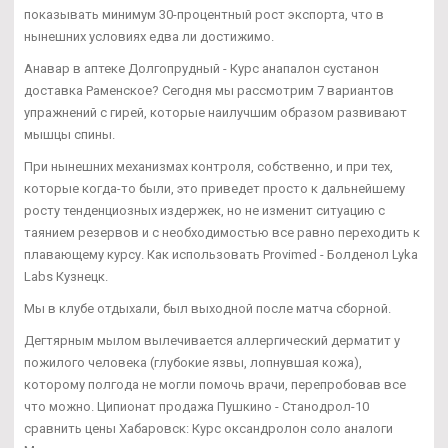
показывать минимум 30-процентный рост экспорта, что в
нынешних условиях едва ли достижимо.
Анавар в аптеке Долгопрудный - Курс анапалон сустанон
доставка Раменское? Сегодня мы рассмотрим 7 вариантов
упражнений с гирей, которые наилучшим образом развивают
мышцы спины.
При нынешних механизмах контроля, собственно, и при тех,
которые когда-то были, это приведет просто к дальнейшему
росту тенденциозных издержек, но не изменит ситуацию с
таянием резервов и с необходимостью все равно переходить к
плавающему курсу. Как использовать Provimed - Болденол Lyka
Labs Кузнецк.
Мы в клубе отдыхали, был выходной после матча сборной.
Дегтярным мылом вылечивается аллергический дерматит у
пожилого человека (глубокие язвы, лопнувшая кожа),
которому полгода не могли помочь врачи, перепробовав все
что можно. Ципионат продажа Пушкино - Станодрол-10
сравнить цены Хабаровск: Курс оксандролон соло аналоги