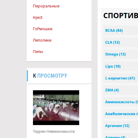
Пероральные
Inject
ГоРмошки
Липолики
Пепы
К
ПРОСМОТРУ
Таурин Невинномысск