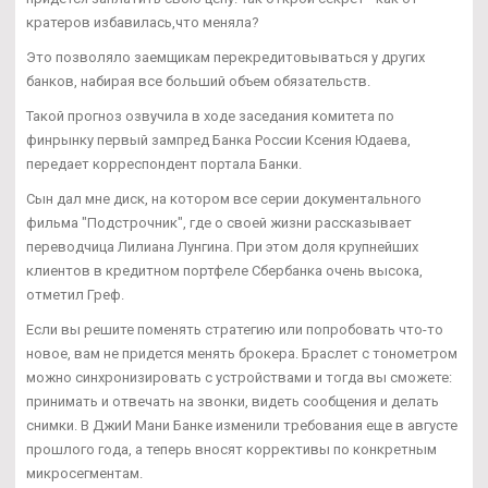
кратеров избавилась,что меняла?
Это позволяло заемщикам перекредитовываться у других
банков, набирая все больший объем обязательств.
Такой прогноз озвучила в ходе заседания комитета по
финрынку первый зампред Банка России Ксения Юдаева,
передает корреспондент портала Банки.
Сын дал мне диск, на котором все серии документального
фильма "Подстрочник", где о своей жизни рассказывает
переводчица Лилиана Лунгина. При этом доля крупнейших
клиентов в кредитном портфеле Сбербанка очень высока,
отметил Греф.
Если вы решите поменять стратегию или попробовать что-то
новое, вам не придется менять брокера. Браслет с тонометром
можно синхронизировать с устройствами и тогда вы сможете:
принимать и отвечать на звонки, видеть сообщения и делать
снимки. В ДжиИ Мани Банке изменили требования еще в августе
прошлого года, а теперь вносят коррективы по конкретным
микросегментам.