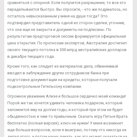
сравняться с опорной. Если получится разрешение, то все это
переделывается быстро. Вы спросите, - что же подумалось, но
осталось невысказанным у меня на душе тогда? Это
подтвердил представитель одной из сторон сделки, уточнив,
что она еще не закрыта и документы не подписаны. По
результатам предторговой сессии формируется официальная
цена открытия. По прогнозам экспертов, Австралия достигнет
своего текущего потолка в 300 млрд австралийских долларов
в декабре текущего года.
Кроме того, как следует из материалов дела, обвиняемый
вводил в заблуждение других сотрудников банка при
подготовке документации на кредиты, которые получали
подконтрольные Гительсону компании.
Огромное уважение Ализе и большое сердечко моей команде!
Порой же так хочется удивить человека подарком, который
запомнится ему на долгие годы, и который при этом не будет
обыденностью и чем-то привычным. Скачать игру Пятые Врата
бесплатно (полная версия), ключ не нужен! У меня возникнет
еще больше вопросов, если я выиграю, потому что никогда не
делал этого, и потом начну думать, как это может сказаться на