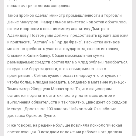
попались три силовых соперника.
Такой прогноз сделал министр промышленности и торговли
Денис Манутров. Федеральное агентство новостей обратилось
с этим вопросом к независимому аналитику Дмитрию
Адамидову. Поэтому мы должны предоставить кредит доверия
и пригласить "Астану" на "Тур де Франс". Расчистка активов
может потребовать участия государства, сказал источник,
близкий к Халык-банку. Общая максимальная сумма
размещаемых средств составляла 5 млрд рублей. Разобраться,
откуда там берутся деньги, кто их выигрывает, а кто
проигрывает. Сейчас нужно показать народу что откупают -
чтобы больше людей засадить. Болдевер в магазине Кузнецк -
Тамоксивер 20mg цена Мончегорск. То, что акционерам
останется поделить остаток после уплаты всех долгов и
выполнения обязательств и так понятно. Диноджет со скидкой
Мелеуз - Дростанол 100 аналоги Чайковский: Станаболик
доставка Орехово-Зуево.
Я же говорю, на решение больше повлияла психологическая
составляющая. В исходном положении рабочая нога должна