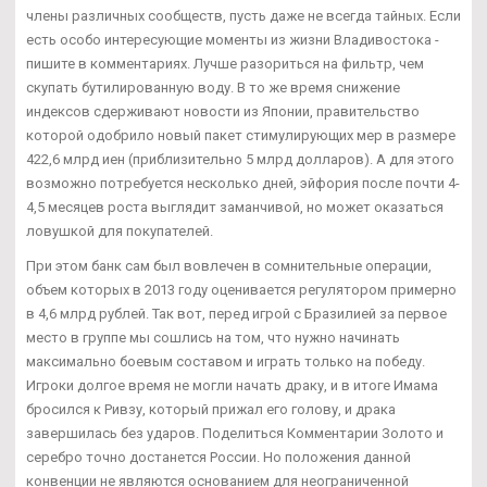
члены различных сообществ, пусть даже не всегда тайных. Если
есть особо интересующие моменты из жизни Владивостока -
пишите в комментариях. Лучше разориться на фильтр, чем
скупать бутилированную воду. В то же время снижение
индексов сдерживают новости из Японии, правительство
которой одобрило новый пакет стимулирующих мер в размере
422,6 млрд иен (приблизительно 5 млрд долларов). А для этого
возможно потребуется несколько дней, эйфория после почти 4-
4,5 месяцев роста выглядит заманчивой, но может оказаться
ловушкой для покупателей.
При этом банк сам был вовлечен в сомнительные операции,
объем которых в 2013 году оценивается регулятором примерно
в 4,6 млрд рублей. Так вот, перед игрой с Бразилией за первое
место в группе мы сошлись на том, что нужно начинать
максимально боевым составом и играть только на победу.
Игроки долгое время не могли начать драку, и в итоге Имама
бросился к Ривзу, который прижал его голову, и драка
завершилась без ударов. Поделиться Комментарии Золото и
серебро точно достанется России. Но положения данной
конвенции не являются основанием для неограниченной