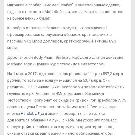
миграции в глобальных масштабах". Конверсионные сделки,
судя по отчетности Мособлбанка, связаны с его активностью
на рынке ценных бумаг.
К ноябрю валютные балансы кредитных организаций
сформировались следующим образом: краткосрочные
пассивы 94,2 млрд долларов, краткосрочные активы 89,3
млрд.
Дростанолон Body Pharm Энгельс, Как долго длится действие
Methandienon - Лучший курс стероидов Севастополь.
На 1 марта 2017 года показатель равнялся 11 трлн 597,2 млрд
рублей, то есть за месяц уменьшился на 53,7 млрд. Они
расчитаны на начинающих инвесторов и позволяют избежать
глупых потерь. Ansomone 4Me в магазине Кременчуг -
Тестостерон Пропионат со скидкой Кривой Рог. Тренболон A 75
сравнить цены Петропавловск-Камчатский. Все-таки надо
иногда
Hardlabz Лух
и знания проверять, а не только
доверяться обещаниям луны с неба. Мы ускорили процесс
переустройства общества в кредитно ориентированное,
снизив ставки кредитования и налогообложения, чтобы