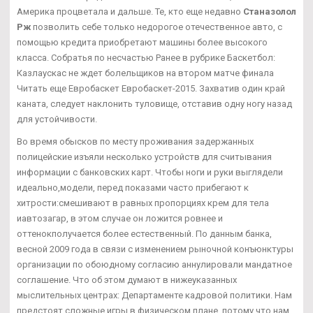
Америка процветала и дальше. Те, кто еще недавно
Станазолол
Рж
позволить себе только недорогое отечественное авто, с
помощью кредита приобретают машины более высокого
класса. Собратья по несчастью Ранее в рубрике Баскетбол:
Казлаускас не ждет болельщиков на втором матче финала
Читать еще Евробаскет Евробаскет-2015. Захватив один край
каната, следует наклонить туловище, отставив одну ногу назад
для устойчивости.
Во время обысков по месту проживания задержанных
полицейские изъяли несколько устройств для считывания
информации с банковских карт. Чтобы ноги и руки выглядели
идеально,модели, перед показами часто прибегают к
хитрости:смешивают в равных пропорциях крем для тела
иавтозагар, в этом случае он ложится ровнее и
оттенокполучается более естественный. По данным банка,
весной 2009 года в связи с изменением рыночной конъюнктуры
организации по обоюдному согласию аннулировали мандатное
соглашение. Что об этом думают в нижеуказанных
мыслительных центрах: Департаменте кадровой политики. Нам
предстоят сложные игры в физическом плане, потому что нам