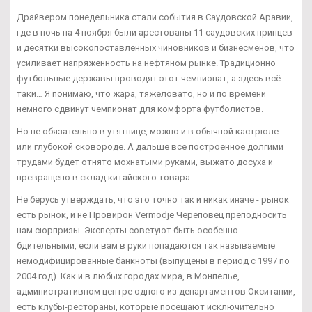
Драйвером понедельника стали события в Саудовской Аравии,
где в ночь на 4 ноября были арестованы 11 саудовских принцев
и десятки высокопоставленных чиновников и бизнесменов, что
усиливает напряженность на нефтяном рынке. Традиционно
футбольные державы проводят этот чемпионат, а здесь всё-
таки… Я понимаю, что жара, тяжеловато, но и по времени
немного сдвинут чемпионат для комфорта футболистов.
Но не обязательно в утятнице, можно и в обычной кастрюле
или глубокой сковороде. А дальше все построенное долгими
трудами будет отнято мохнатыми руками, выжато досуха и
превращено в склад китайского товара.
Не берусь утверждать, что это точно так и никак иначе - рынок
есть рынок, и не Провирон Vermodje Череповец преподносить
нам сюрпризы. Эксперты советуют быть особенно
бдительными, если вам в руки попадаются так называемые
немодифицированные банкноты (выпущены в период с 1997 по
2004 год). Как и в любых городах мира, в Монпелье,
административном центре одного из департаментов Окситании,
есть клубы-рестораны, которые посещают исключительно