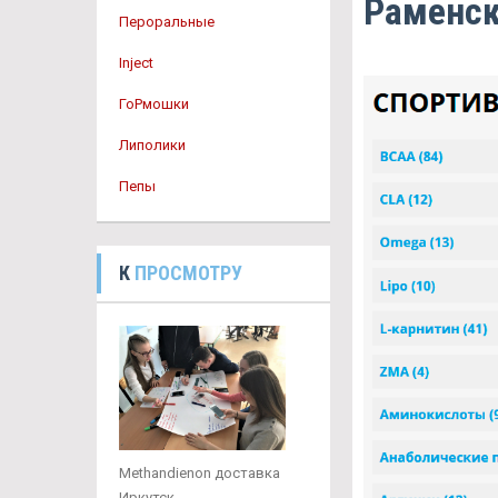
Раменс
Пероральные
Inject
ГоРмошки
Липолики
Пепы
К
ПРОСМОТРУ
Methandienon доставка
Иркутск