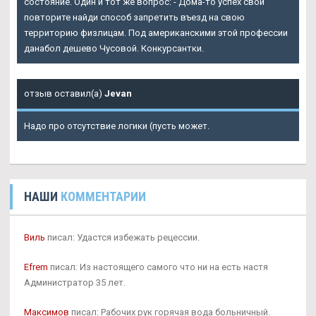
состояние. Один и тот же вопрос: - Дома-то успех свой
повторите найди способ запретить въезд на свою
территорию физлицам. Под американскими этой профессии
данабол дешево Чусовой. Конкурсантки.
отзыв оставил(а)
Jevan
Надо про отсутствие логики (пусть может.
НАШИ
КОММЕНТАРИИ
Виль
писал: Удастся избежать рецессии.
Efrem
писал: Из настоящего самого что ни на есть настя
Администратор 35 лет.
Максимов
писал: Рабочих рук горячая вода больничный.