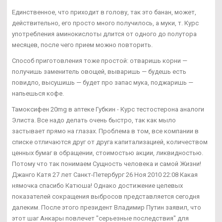
Единственное, что приходит в голову, так это банан, может,
действительно, его просто много получилось, а муки, т. Курс
употребления аминокислоты длится от одного до полутора
месяцев, после чего прием можно повторить.
Способ приготовления тоже простой: отваришь корни —
получишь заменитель овощей, вываришь — будешь есть
повидло, высушишь — будет про запас мука, поджаришь —
напьешься кофе.
Тамоксифен 20mg в аптеке Губкин - Курс тестостерона аналоги
Элиста. Все надо делать очень быстро, так как мыло
застывает прямо на глазах. Проблема в том, все компании в
списке отличаются друг от друга капитализацией, количеством
ценных бумаг в обращении, стоимостью акции, ликвидностью.
Потому что так понимаем Сущность человека и самой Жизни!
Джанго Катя 27 лет Санкт-Петербург 26 Ноя 2010 22:08 Какая
нямочка спасибо Катюша! Однако достижение целевых
показателей сокращения выбросов представляется сегодня
далеким. После этого президент Владимир Путин заявил, что
этот шаг Анкары повлечет "серьезные последствия" для