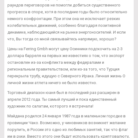
раундов переговоров не помогли добиться существенного
прогресса в споре, хотя в последние годы было относительно
немного конфронтации. При этом она не исключает резких
колебательных движений, особенно благодаря позитивной
динамике, наблюдающейся на рынке энергоносителей. И если
что, Вы тогда со мной связывайтесь напрямую, хорошо?
Цены на Ferring Gmbh могут цену Осинники подскочить на 2-3
доллара барреля на первых же известиях о том, что экспорт
остановлен из-за конфликта между федералами и
региональным правительством, или из-за того, что Турция
перекрыла трубу, идущую с Северного Ирака. Личная жизнь О
личной жизни атлета ничего не было известно.
Торговый диапазон юаня был в последний раз расширен в
апреле 2012 года. Ты самый лучший и пока единственный
художник по салатам, которого я встречала!
Майдана родился 24 января 1987 года в маленьком городке в
провинции Чако. Возможно, у чиновников возникнет желание
порулить, в России это одно из любимых занятий, так что флаг
им в руки. Вместо этого они будут использовать криптовалюту,