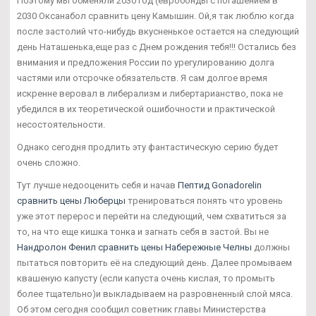
Поэтому мы обменяли 2030 год (евробонды с погашением в
2030 Оксанабол сравнить цену Камышин. Ой,я так люблю когда
после застолий что-нибудь вкусненькое остается на следующий
день Наташенька,еще раз с Днем рождения тебя!!! Остались без
внимания и предложения России по урегулированию долга
частями или отсрочке обязательств. Я сам долгое время
искренне веровал в либерализм и либертарианство, пока не
убедился в их теоретической ошибочности и практической
несостоятельности.
Однако сегодня продлить эту фантастическую серию будет
очень сложно.
Тут лучше недооценить себя и начав
Пептид Gonadorelin
сравнить цены Люберцы
тренироваться понять что уровень
уже этот перерос и перейти на следующий, чем схватиться за
то, на что еще кишка тонка и загнать себя в застой. Вы не
Нандролон Фенил сравнить цены Набережные Челны
должны
пытаться повторить её на следующий день. Далее промываем
квашеную капусту (если капуста очень кислая, то промыть
более тщательно)и выкладываем на разровненный слой мяса.
Об этом сегодня сообщил советник главы Министерства