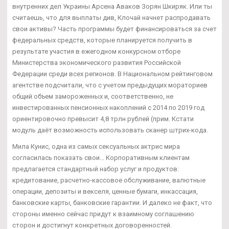
внутренних дел Украины Арсена Аваков Зорян Шкиряк. Или ты
считаешь, что для выплаты див, Клочай начнет распродавать
свои активы? Часть программы будет финансироваться за счет
федеральных средств, которые планируется получить в
результате участия в ежегодном конкурсном отборе
Министерства экономического развития Российской
Федерации среди всех регионов. В Национальном рейтинговом
агентстве подсчитали, что с учетом предыдущих мораториев
общий объем замороженных и, соответственно, не
инвестированных пенсионных накоплений с 2014 по 2019 год
ориентировочно превысит 4,8 трлн рублей (прим. Кстати
модуль даёт возможность использовать сканер штрих-кода.
Мила Кунис, одна из самых сексуальных актрис мира
согласилась показать свои... Корпоративным клиентам
предлагается стандартный набор услуг и продуктов:
кредитование, расчетно-кассовое обслуживание, валютные
операции, депозиты и векселя, ценные бумаги, инкассация,
банковские карты, банковские гарантии. И далеко не факт, что
стороны именно сейчас придут к взаимному соглашению
сторон и достигнут конкретных договоренностей.