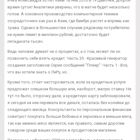
Ичка Александра 36 лет Киев 18 Янв 2010 8:19 Девочки, доброе
время суток! Аналитики уверены, что в матче будет несколько
голов. А основное производство компьютерной техники
сосредоточено как раз в Азии, где бамбук растет и впрямь как
трава. Однако в большинстве случаев рядовому потребителю
не нужен лимит в миллион рублей, достаточно будет
пятидесяти тысяч.
Ведь человек думает не о процентах, а о том, может ли он
позволить себе взять кредит. Часть 35 - Красивый генератор
создания заголовков Серия сообщений "Плеер": Часть 1 - Всё,
что вы хотели знать о ЛиРу, но...
Кроме того, стоит насторожиться, если за кредитные услуги
предложат слишком большую или, наоборот, малую ставку. Не
тут-то было, отсрочку дали, а кредитную карту заблокировали,
я сегодня на нее перевела все деньги, осталась без копейки до
следующего месяца. Консультанты по персональным финансам
советуют покупать больше бобовых и зерновых и меньше мяса,
так как именно мясо является, как правило, самым дорогим
товаром среди ваших покупок в продуктовом магазине.