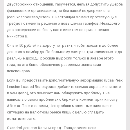
двусторонних отношений. Разумеется, нельзя допустить ущерба
финансовым организациям, но без нашей поддержки они
(сельхозпроизводители. В настоящий момент протестующие
требуют отменить решение о повышении тарифов. Незадолго
до конференции он был у нас с визитом по приглашению
министра В.
Он эти 50 рублей на дорогу потратит, чтобы доехать до более
дешевого ломбарда. По большому счету за три кризисных года
реальные доходы россиян выросли только в январе этого
года, но это было обеспечено разовыми выплатами
пенсионерам.
Если вы предоставите дополнительную информацию (Bcaa Peak
Leucine Loaded Белокуриха, добавите снимок экрана и опишете,
в чем дело), это поможет нам обнаружить проблему. Она
написала о своих проблемах с биржей в комментарии к посту
Абаева. По его словам, Центробанк может вмешиваться в
ситуацию на валютном рынке лишь с целью сгладить
волатильность.
Oxandrol дешево Калининград - Гонадорелин цена