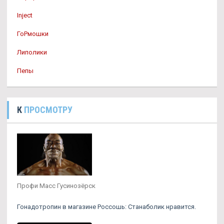
Inject
ГоРмошки
Липолики
Пепы
К
ПРОСМОТРУ
Профи Масс Гусинозёрск
Гонадотропин в магазине Россошь: Станаболик нравится.