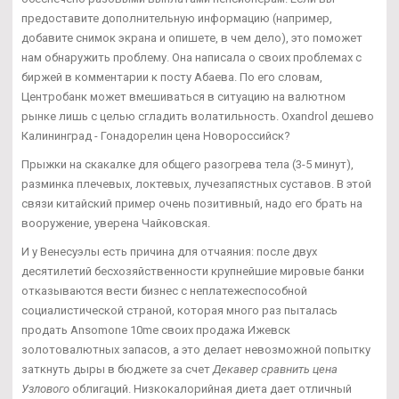
предоставите дополнительную информацию (например,
добавите снимок экрана и опишете, в чем дело), это поможет
нам обнаружить проблему. Она написала о своих проблемах с
биржей в комментарии к посту Абаева. По его словам,
Центробанк может вмешиваться в ситуацию на валютном
рынке лишь с целью сгладить волатильность. Oxandrol дешево
Калининград - Гонадорелин цена Новороссийск?
Прыжки на скакалке для общего разогрева тела (3-5 минут),
разминка плечевых, локтевых, лучезапястных суставов. В этой
связи китайский пример очень позитивный, надо его брать на
вооружение, уверена Чайковская.
И у Венесуэлы есть причина для отчаяния: после двух
десятилетий бесхозяйственности крупнейшие мировые банки
отказываются вести бизнес с неплатежеспособной
социалистической страной, которая много раз пыталась
продать Ansomone 10me своих продажа Ижевск
золотовалютных запасов, а это делает невозможной попытку
заткнуть дыры в бюджете за счет
Декавер сравнить цена
Узлового
облигаций. Низкокалорийная диета дает отличный