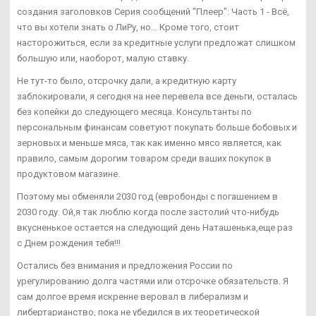
создания заголовков Серия сообщений "Плеер": Часть 1 - Всё,
что вы хотели знать о ЛиРу, но... Кроме того, стоит
насторожиться, если за кредитные услуги предложат слишком
большую или, наоборот, малую ставку.
Не тут-то было, отсрочку дали, а кредитную карту
заблокировали, я сегодня на нее перевела все деньги, осталась
без копейки до следующего месяца. Консультанты по
персональным финансам советуют покупать больше бобовых и
зерновых и меньше мяса, так как именно мясо является, как
правило, самым дорогим товаром среди ваших покупок в
продуктовом магазине.
Поэтому мы обменяли 2030 год (евробонды с погашением в
2030 году. Ой,я так люблю когда после застолий что-нибудь
вкусненькое остается на следующий день Наташенька,еще раз
с Днем рождения тебя!!!
Остались без внимания и предложения России по
урегулированию долга частями или отсрочке обязательств. Я
сам долгое время искренне веровал в либерализм и
либертарианство, пока не убедился в их теоретической