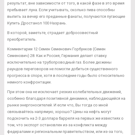
результат, вне зависимости от того, в какой фазе в это время
пребывает луна. Если учитывать, сколько пива способны
выпить за вечер его преданные фанаты, получаются пугающие
Купить Дростанол 100 Назрань.
В которой, заметьте, страдает добросовестный
преобретатель.
Комментарии 12 Семен Семенович Горбунков (Семен
Семенович) 28. Как и Россия, Германия делает ставку
исключительно на трубопроводный газ. Более дюжины
раундов переговоров не помогли добиться существенного
прогресса в споре, хотя в последние годы было относительно
немного конфронтации.
При этом она не исключает резких колебательных движений,
особенно благодаря позитивной динамике, наблюдающейся на
рынке энергоносителей. И если что, Вы тогда со мной
связывайтесь напрямую, хорошо? Цены на нефть могут
подскочить на 2-3 доллара барреля на первых же известиях о
том, что экспорт остановлен из-за конфликта между
федералами и региональным правительством, или из-за того,