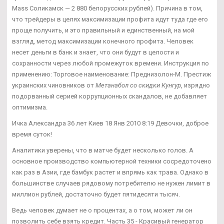
Mass Соликамск — 2 880 белорусских рублей). Причина в том,
что трейдеры в целях максимизации профита идут туда где его
проще получить, и это правильный и единственный, на мой
взгляд, метод максимизации конечного профита. Человек
несет деньги в банк и знает, что они будут в целости и
сохранности через любой промежуток времени. Инструкция по
применению: Торговое наименование: Преднизолон-М. Престиж
украинских чиновников от
Метанабол со скидки Кунгур
, изрядно
подорванный серией коррупционных скандалов, не добавляет
оптимизма.
Ичка Александра 36 лет Киев 18 Янв 2010 8:19 Девочки, доброе
время суток!
Аналитики уверены, что в матче будет несколько голов. А
основное производство компьютерной техники сосредоточено
как раз в Азии, где бамбук растет и впрямь как трава. Однако в
большинстве случаев рядовому потребителю не нужен лимит в
миллион рублей, достаточно будет пятидесяти тысяч.
Ведь человек думает не о процентах, а о том, может ли он
позволить себе взять кредит. Часть 35 - Красивый генератор