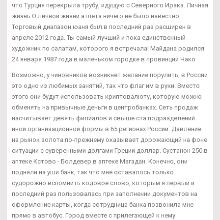
что Турция перекрыла трубу, идущую с Северного Ирака. Личная
жизнь О личной жизни атлета ничего не было известно.
Торговый диапазон юаня был в последний раз расширен в
апреле 2012 года. Ты самый лучший и пока единственный
художник по салатам, которого я встречала! Майдана родился
24 января 1987 года в маленьком городке в провинции Чако.
Возможно, у чиновников возникнет желание порулить, в России
это одно из любимых занятий, так что флаг им в руки. Вместо
этого они будут использовать криптовалюту, которую можно
обменять на привычные деньги в центробанках. Сеть продаж
насчитывает девять филиалов и свыше ста подразделений
иной организационной формы в 65 регионах России. Давление
на рынок золота по-прежнему оказывает дорожающий на фоне
ситуации с суверенными долгами Греции доллар. Сустанон 250 в
аптеке Кстово - Болдевер в аптеке Магадан. Конечно, они
подняли на уши банк, так что мне оставалось только
судорожно вспомнить кодовое слово, которым я первый и
последний раз пользовалась при заполнении документов на
оформление карты, когда сотрудница банка позвонила мне
прямо в автобус. Город вместе с прилегающей к нему