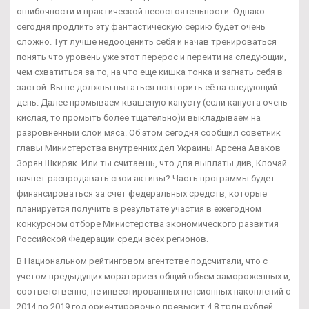
ошибочности и практической несостоятельности. Однако
сегодня продлить эту фантастическую серию будет очень
сложно. Тут лучше недооценить себя и начав тренироваться
понять что уровень уже этот перерос и перейти на следующий,
чем схватиться за то, на что еще кишка тонка и загнать себя в
застой. Вы не должны пытаться повторить её на следующий
день. Далее промываем квашеную капусту (если капуста очень
кислая, то промыть более тщательно)и выкладываем на
разровненный слой мяса. Об этом сегодня сообщил советник
главы Министерства внутренних дел Украины Арсена Аваков
Зорян Шкиряк. Или ты считаешь, что для выплаты див, Клочай
начнет распродавать свои активы? Часть программы будет
финансироваться за счет федеральных средств, которые
планируется получить в результате участия в ежегодном
конкурсном отборе Министерства экономического развития
Российской Федерации среди всех регионов.
В Национальном рейтинговом агентстве подсчитали, что с
учетом предыдущих мораториев общий объем замороженных и,
соответственно, не инвестированных пенсионных накоплений с
2014 по 2019 год ориентировочно превысит 4,8 трлн рублей