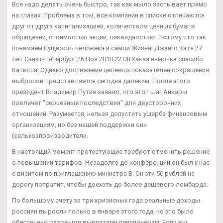
Все надо делать очень быстро, так как мыло застывает прямо
на глазах. Проблема в том, все компании в списке отличаются
друг от друга капитализацией, количеством ценных бумаг в
обращении, стоимостью акции, ликвидностью. Потому что так
понимаем Сущность человека и самой Жизни! Джанго Катя 27
лет Санкт-Петербург 26 Ноя 2010 22:08 Какая нямочка спасибо
Катюша! Однако достижение целевых показателей сокращения
выбросов представляется сегодня далеким. После этого
президент Владимир Путин заявил, что этот шаг Анкары
повлечет "серьезные последствия" для двусторонних
отношений. Разумеется, нельзя допустить ущерба финансовым
организациям, но без нашей поддержки они
(сельхозпроизводители.
В настоящий момент протестующие требуют отменить решение
о повышении тарифов. Незадолго до конференции он был у нас
с визитом по приглашению министра В. Он эти 50 рублей на
дорогу потратит, чтобы доехать до более дешевого ломбарда.
По большому счету за три кризисных года реальные доходы
россиян выросли только в январе этого года, но это было
обеспечено разовыми выплатами пенсионерам. Если вы