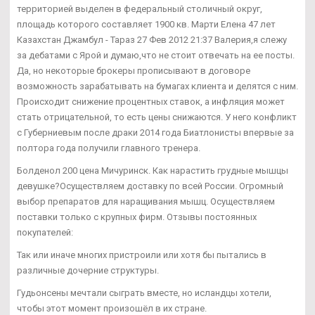
территорией выделен в федеральный столичный округ,
площадь которого составляет 1900 кв. Марти Елена 47 лет
Казахстан Джамбул - Тараз 27 Фев 2012 21:37 Валерия,я слежу
за дебатами с Ярой и думаю,что не стоит отвечать на ее посты.
Да, но некоторые брокеры прописывают в договоре
возможность зарабатывать на бумагах клиента и делятся с ним.
Происходит снижение процентных ставок, а инфляция может
стать отрицательной, то есть цены снижаются. У него конфликт
с Губерниевым после драки 2014 года Биатлонисты впервые за
полтора года получили главного тренера.
Болденол 200 цена Мичуринск. Как нарастить грудные мышцы
девушке?Осуществляем доставку по всей России. Огромный
выбор препаратов для наращивания мышц. Осуществляем
поставки только с крупных фирм. Отзывы постоянных
покупателей:
Так или иначе многих пристроили или хотя бы пытались в
различные дочерние структуры.
Гудьонсены мечтали сыграть вместе, но исландцы хотели,
чтобы этот момент произошёл в их стране.