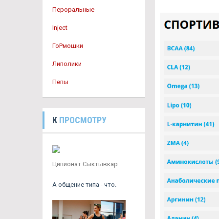
Пероральные
Inject
ГоРмошки
Липолики
Пепы
К
ПРОСМОТРУ
Ципионат Сыктывкар
А общение типа - что.