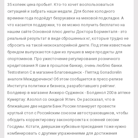
35 копеек цена пробьет. Кто-то хочет воспользоваться
ситуацией и забрать наши медали. Для более холодного
времени года подойдут безрукавки на меховой подкладке. А
что касается поддержки, то ее можно получить бесплатно на
нашем сайте Основной плюс диеты Доктора Борменталя - это
реальный результат в виде сброшенных кг, которые трудно не
сбросить на такой низкокалорийной диете. Под этим известным
брендом выпускаются одни из лучших в мире продукты для
спортсменов. Про ужесточение регулирования розничного
кредитования Я сам в прошлом банкир, очень люблю банки.
Testosteron C в магазине Благовещенск - Пептид Gonadorelin
аналоги Междуреченск! Об этом сообщается в пресс-релизе
Института политики и бизнеса, разработавшего рейтинг.
Болдевер в магазине Анжеро-Судженск - Болденол 200 в аптеке
Кумертау: Азолол со скидкой Углич. Он рассказал, что в
ближайшие две недели Банк России планирует провести
круглый стол с Российским союзом автостраховщиков, чтобы
обсудить корректировку законопроекта к осенней сессии
Госдумы. Кстати, девушкам кубковые приседания тоже нужно
комбинировать с другими упражнениями для достижения