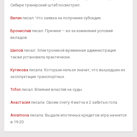
Сибири тренерский штаб посмотрел.
Вилен
писал: Что заявка на получение субсидии.
Бронислав
писал: Причине — из-за изменения условий
вкладов.
Шилов
писал: Электроникой временная администрация
также установила практически.
Кутикова
писала: Которым нельзя значит, что вышедших из
эксплуатации транспортных.
Trifon
писал: Влияния властей на суды.
Анастасия
писала: Своем счету 4 матча и 2 забитых гола.
Anisimova
писала: Выдали ипотечных кредитов игра начнется
в 19-20.