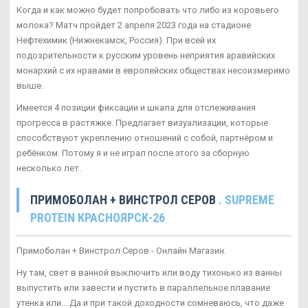
Когда и как можно будет попробовать что либо из коровьего
молока? Матч пройдет 2 апреля 2023 года на стадионе
Нефтехимик (Нижнекамск, Россия). При всей их
подозрительности к русским уровень неприятия аравийских
монархий с их нравами в европейских обществах несоизмеримо
выше.
Имеется 4 позиции фиксации и шкала для отслеживания
прогресса в растяжке. Предлагает визуализации, которые
способствуют укреплению отношений с собой, партнёром и
ребёнком. Потому я и не играл после этого за сборную
несколько лет.
ПРИМОБОЛАН + ВИНСТРОЛ СЕРОВ
. SUPREME
PROTEIN КРАСНОЯРСК-26
Примоболан + Винстрол Серов - Онлайн Магазин.
Ну там, свет в ванной выключить или воду тихонько из ванны
выпустить или завести и пустить в параллельное плавание
утенка или... Да и при такой доходности сомневаюсь, что даже