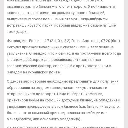
А на машине теперь ездит не каждый день, потому что
оказывается, что бензин — это очень дорого. Я понимаю, что
ключевая ставка влияет на размер купонов облигаций,
выпускаемых после повышения ставки. Когда-нибудь ты
встретишь крутого парня, который выдержит самые лучшие
твои удары.
Финляндия - Россия - 4:7 (2:1, 0:4, 2:2) Голы: Аалтонен, 07:20 (бол).
Сегодня приехали начальники и сказали - пиши заявление на
увольнение. Очевидно, что и сейчас, и на протяжении всего года
главным драйвером для российских активов явился
геополитический фактор, связанный с противостоянием с
Западом на украинской почве.
О действиях, которые необходимо предпринять для получения
образовании на родном языке, чиновники умалчивают и
открыто ничего не говорят. Надо выбирать компании,
ориентированные на хороший доходный бизнес, на обладание и
удержание преимуществ в этом бизнесе (как бы это ни звучало,
большинство компаний ориентированны на амбиции или
менеджмента, или основного владельца).