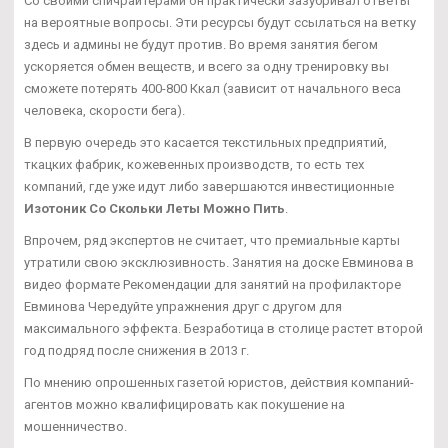
Со своими спичрайтерами он практически зазубривал ответы
на вероятные вопросы. Эти ресурсы будут ссылаться на ветку
здесь и админы не будут против. Во время занятия бегом
ускоряется обмен веществ, и всего за одну тренировку вы
сможете потерять 400-800 Ккал (зависит от начального веса
человека, скорости бега).
В первую очередь это касается текстильных предприятий,
ткацких фабрик, кожевенных производств, то есть тех
компаний, где уже идут либо завершаются инвестиционные
Изотоник Со Скольки Леты Можно Пить
.
Впрочем, ряд экспертов не считает, что премиальные карты
утратили свою эксклюзивность. Занятия на доске Евминова в
видео формате Рекомендации для занятий на профилакторе
Евминова Чередуйте упражнения друг с другом для
максимального эффекта. Безработица в столице растет второй
год подряд после снижения в 2013 г.
По мнению опрошенных газетой юристов, действия компаний-
агентов можно квалифицировать как покушение на
мошенничество.