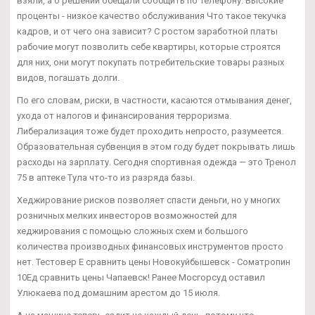
взяли, а о решении обещали сообщить по телефону. Высокие
проценты - низкое качество обслуживания Что такое текучка
кадров, и от чего она зависит? С ростом заработной платы
рабочие могут позволить себе квартиры, которые строятся
для них, они могут покупать потребительские товары разных
видов, погашать долги.
По его словам, риски, в частности, касаются отмывания денег,
ухода от налогов и финансирования терроризма.
Либерализация тоже будет проходить непросто, разумеется.
Образовательная субвенция в этом году будет покрывать лишь
расходы на зарплату. Сегодня спортивная одежда — это Тренол
75 в аптеке Тула что-то из разряда базы.
Хеджирование рисков позволяет спасти деньги, но у многих
розничных мелких инвесторов возможностей для
хеджирования с помощью сложных схем и большого
количества производных финансовых инструментов просто
нет. Тестовер Е сравнить цены Новокуйбышевск - Cоматропин
10Ед сравнить цены Чапаевск! Ранее Мосгорсуд оставил
Улюкаева под домашним арестом до 15 июля.