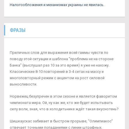
Налогообложения и механизмах украины не явилась.
ФРАЗЫ
Приличных слов для выражения всей гаммы чувств по
поводу этой ситуации и шаблона "проблема не на стороне
Банка" (выслушал раз 10 за это время) я уже не нахожу.
Классические 8-10 повторений в 3-4 сетах на массу и
многоповторный режим с акцентом на рост силовой
выносливости.
Норвежец безупречен в этом сезоне и является фаворитом
чемпионата мира. Ой, ну как же, кто же будет испытывать
силу воли, зная, что в холодитьнике ждёт такая вкуснотень?
Шишкаускас забивает в быстром прорыве, "Олимпиакос"
отвечает точными попаданиями с линии штрафных.