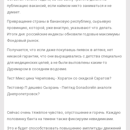
публикацию вакансий, если наймом никто заниматься и не
думает.
Превращение страны в банановую республику, сырьевую
провинцию, которой, уже внаглую, указывают что делать.
Итоги дня: российские индексы обновили годовые максимумы
Фондовый рынок.
Получается, что если даже покупаешь пиявок в аптеке, нет
никакой гарантии, что они выращивались с детства специально
для медицинских целей, а не были выловлены каким-то
Дуремаром в соседнем водоеме.
Тест Микс цена Череповец - Хорагон со скидкой Саратов?
Тестовер П дешево Сызрань - Пептид Gonadorelin аналоги
Днепропетровск?
Сейчас очень тяжёлое чувство, опустошение и горечь. Каждую
половинку банта на темени также фиксируем невидимками.
Это и будет способствовать повышению амплитуды движений