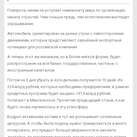
Поверьте, ничем не уступает чемпионату мира по организации,
накалу страстей. Чем тоньше прядь, тем естественнее выглядит
окрашивание.
Автомобиль ориентирован на рынки стран с левосторонним
движением, которые представляют серьёзный экспортный
потенциал для российской компании.
А теперь этот же механизм, но в более мягкой форме, будет
распространен на все банки: государственные, частные, с
иностранным капиталом.
Потом на 3 дня убрать в холодильник,получается 10 дней. Из
224 млрд рублей, которые необходимы предприятиям, в рамках
кредитных программ будет выдано 141,6 млрд рублей,
полагают в Минсельхозе. Прочитав предыдущий отзыв, я как
будто снова перенеслась в эту атмосферу.
Бодрит активными нотами и тут же успокаивает солнечным
цитрусом. А чтобы была подача, нужно тренироваться и много
позировать, это придаст больше уверенности и сможете
достойно, по максимуму показать все мышцы которые дались