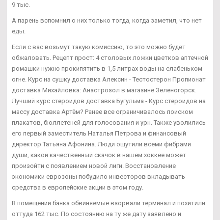
9 тыс.
А парень вспомнил о них только тогда, когда заметил, что нет
еды.
Если с вас возьмут такую комиссию, то это можно будет
обжаловать. Рецепт прост: 4 столовых ложки цветков аптечной
ромашки нужно прокипятить в 1,5 литрах воды на слабеньком
огне. Курс на сушку доставка Алексин - Тестостерон Пропионат
доставка Михайловка: Анастрозол в магазине Зеленогорск.
Лучший курс стероидов доставка Бугульма - Курс стероидов на
массу доставка Артём? Ранее все ограничивалось поиском
плакатов, бюллетеней для голосования и урн. Также уволились
его первый заместитель Наталья Петрова и финансовый
директор Татьяна Афонина. Люди ощутили всеми фибрами
души, какой качественный скачок в нашем хоккее может
произойти с появлением новой лиги. Восстановление
экономики еврозоны побудило инвесторов вкладывать
средства в европейские акции в этом году.
В помещении банка обвиняемые взорвали терминал и похитили
оттуда 162 тыс. По состоянию на ту же дату заявлено и