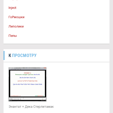
Inject
ГоРмошки
Липолики
Пепы
К
ПРОСМОТРУ
Энантат + Дека Стерлитамак