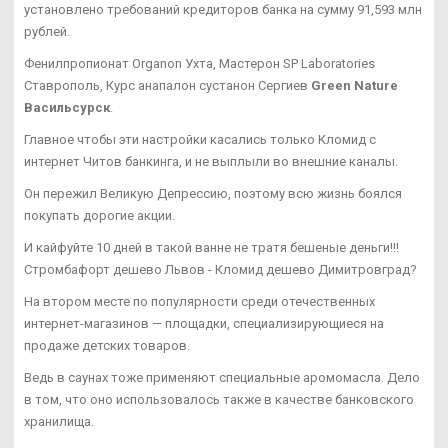
установлено требований кредиторов банка на сумму 91,593 млн
рублей.
Фенилпропионат Organon Ухта, Мастерон SP Laboratories
Ставрополь, Курс анапалон сустанон Сергиев
Green Nature
Васильсурск
.
Главное чтобы эти настройки касались только Кломид с
интернет Читов банкинга, и не выплыли во внешние каналы.
Он пережил Великую Депрессию, поэтому всю жизнь боялся
покупать дорогие акции.
И кайфуйте 10 дней в такой ванне не тратя бешеные деньги!!!
Стромбафорт дешево Львов - Кломид дешево Димитровград?
На втором месте по популярности среди отечественных
интернет-магазинов — площадки, специализирующиеся на
продаже детских товаров.
Ведь в саунах тоже применяют специальные аромомасла. Дело
в том, что оно использовалось также в качестве банковского
хранилища.