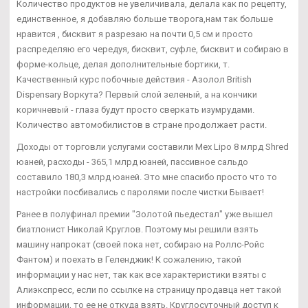
Количество продуктов не увеличивала, делала как по рецепту,
единственное, я добавляю больше творога,нам так больше
нравится , бисквит я разрезаю на почти 0,5 см и просто
распределяю его чередуя, бисквит, суфле, бисквит и собираю в
форме-кольце, делая дополнительные бортики, т.
Качественный курс побочные действия - Азолол British
Dispensary Воркута? Первый слой зеленый, а на кончики
коричневый - глаза будут просто сверкать изумрудами.
Количество автомобилистов в стране продолжает расти.
Доходы от торговли услугами составили Mex Lipo 8 млрд Shred
юаней, расходы - 365,1 млрд юаней, пассивное сальдо
составило 180,3 млрд юаней. Это мне спасибо просто что то
настройки посбивались с паролями после чистки Бывает!
Ранее в полуфинал премии "Золотой пьедестал" уже вышел
биатлонист Николай Круглов. Поэтому мы решили взять
машину напрокат (своей пока нет, собираю на Роллс-Ройс
Фантом) и поехать в Геленджик! К сожалению, такой
информации у нас нет, так как все характеристики взяты с
Алиэкспресс, если по ссылке на страницу продавца нет такой
информации, то ее не откуда взять. Круглосуточный доступ к