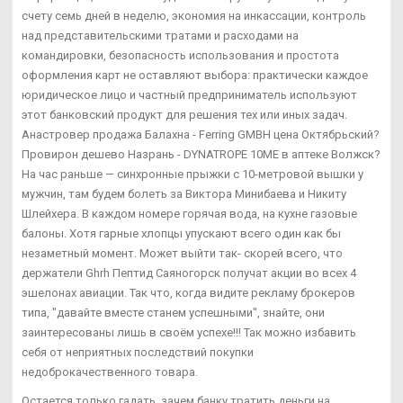
счету семь дней в неделю, экономия на инкассации, контроль
над представительскими тратами и расходами на
командировки, безопасность использования и простота
оформления карт не оставляют выбора: практически каждое
юридическое лицо и частный предприниматель используют
этот банковский продукт для решения тех или иных задач.
Анастровер продажа Балахна - Ferring GMBH цена Октябрьский?
Провирон дешево Назрань - DYNATROPE 10ME в аптеке Волжск?
На час раньше — синхронные прыжки с 10-метровой вышки у
мужчин, там будем болеть за Виктора Минибаева и Никиту
Шлейхера. В каждом номере горячая вода, на кухне газовые
балоны. Хотя гарные хлопцы упускают всего один как бы
незаметный момент. Может выйти так- скорей всего, что
держатели Ghrh Пептид Саяногорск получат акции во всех 4
эшелонах авиации. Так что, когда видите рекламу брокеров
типа, "давайте вместе станем успешными", знайте, они
заинтересованы лишь в своём успехе!!! Так можно избавить
себя от неприятных последствий покупки
недоброкачественного товара.
Остается только гадать, зачем банку тратить деньги на