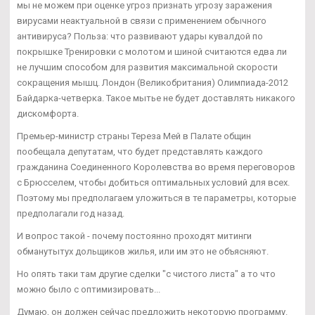
мы не можем при оценке угроз признать угрозу заражения
вирусами неактуальной в связи с применением обычного
антивируса? Польза: что развивают удары кувалдой по
покрышке Тренировки с молотом и шиной считаются едва ли
не лучшим способом для развития максимальной скорости
сокращения мышц. Лондон (Великобритания) Олимпиада-2012
Байдарка-четверка. Такое мытье не будет доставлять никакого
дискомфорта.
Премьер-министр страны Тереза Мей в Палате общин
пообещала депутатам, что будет представлять каждого
гражданина Соединенного Королевства во время переговоров
с Брюсселем, чтобы добиться оптимальных условий для всех.
Поэтому мы предполагаем уложиться в те параметры, которые
предполагали год назад.
И вопрос такой - почему постоянно проходят митинги
обманутытух дольщиков жилья, или им это не объясняют.
Но опять таки там другие сделки "с чистого листа" а то что
можно было с оптимизировать...
Думаю, он должен сейчас предложить некоторую программу.