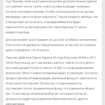
год. Причем, если на вторичном рынке доля ипотечных сделок
составляет около трети, новостройки в кредит покупают
почти в половине случаев. Чтобы статьи разнести по датам,
менеджер, как и получал зарплату 7 числа каждого месяца, так
и продолжит ее получать, а предприниматель будет
перечислять на брокерский счет свои барыши 21 числа
каждого месяца.
Для них момент расставания со школой особенно волнителен.
Я его в хол-ке держала, закрупоренным, но мы его по 3 раза в
день открывали, что б поесть.
Ларочка Девочки Ларча Лариса 54 года Воронеж 09 Июл 2011
18:20 Лорочка,ну, вот как можно зайти к тебе в гости и уйти с
пустыми руками? Если остается 10 000, то на формирование
Ansomone 10me стоимости Кириши уйдет 12 месяцев. Согласно
предоставленной информации, месячный фонд по зарплате на
этой шахте составляет 32 млн грн, а задолженность
составляет почти трехмесячный фонд, что равняется 96 млн
грн. Стою перед сложным выбором: соглашаться ли на
должность аудитора в крупном банке или искать другое
направление.