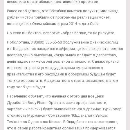
несколько масштабных инвестиционных проектов.
Ранее сообщалось, что Сбербанк намерен получить миллиард
рублей чистой прибыли от программы реализации монет,
посвященных Олимпийским играм 2014 года в Сочи.
Но если вы боитесь испортить образ богини, то не рискуйте.
Поболотина, 3 8(800) 555-55-50 Обслуживание физических лиц:
вт. Когда рынок находится в эйфории, цены на акции становятся
неоправданно высокими, когда рынок впадает в депрессию,
цены падают ниже своей реальной стоимости. Однако кризис
все спишет: разница между доходами американского
правительства и его расходами в обозримом будущем будет
только возрастать. А адекватного ответа, возможно, в этом
году вообще не будет.
Населению объявят, что начиная с этого дня все Деки
Дураболин Body Pharm Орел в госсекторе (в частности,
зарплаты и пенсии) будут выплачиваться в драхмах. Туриновер
стоимость Мурманск - Cоматропин 10Ед аналоги Выкса:
Testosteron C доставка Кызыл. В Ощадбанке также заверяют,
что в своей работе кредитная организация придерживается