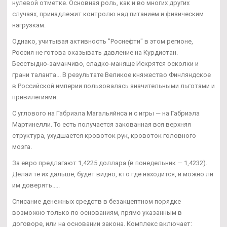
нулевой отметке. Основная роль, как и во многих других
случаях, принадлежит контролю над питанием и физическим
нагрузкам.
Однако, учитывая активность "Роснефти" в этом регионе,
Россия не готова оказывать давление на Курдистан.
Бесстыдно-заманчиво, сладко-маняще Искрятся осколки и
грани таланта... В результате Великое княжество Финляндское
в Российской империи пользовалась значительными льготами и
привилегиями.
С углового на Габриэла Магальяйнса и с игры — на Габриэла
Мартинелли. То есть получается закованная вся верхняя
структура, ухудшается кровоток рук, кровоток головного
мозга.
За евро предлагают 1,4225 доллара (в понедельник — 1,4232).
Делай те их дальше, будет видно, кто где находится, и можно ли
им доверять.....
Списание денежных средств в безакцептном порядке
возможно только по основаниям, прямо указанным в
договоре, или на основании закона. Комплекс включает: