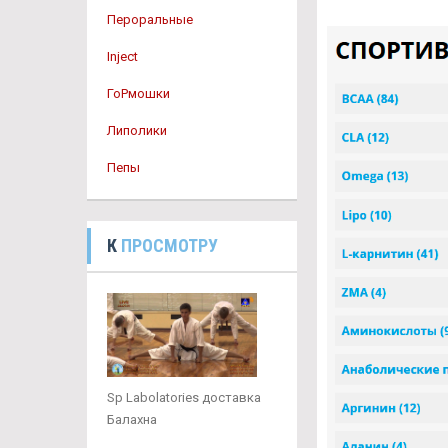
Пероральные
Inject
ГоРмошки
Липолики
Пепы
К
ПРОСМОТРУ
Sp Labolatories доставка
Балахна