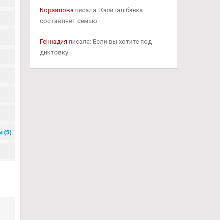
Борзилова
писала: Капитал банка
составляет семью.
Геннадия
писала: Если вы хотите под
диктовку.