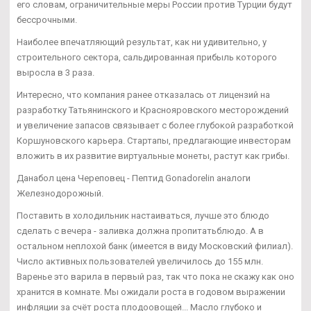
его словам, ограничительные меры России против Турции будут
бессрочными.
Наиболее впечатляющий результат, как ни удивительно, у
строительного сектора, сальдированная прибыль которого
выросла в 3 раза.
Интересно, что компания ранее отказалась от лицензий на
разработку Татьянинского и Краснояровского месторождений
и увеличение запасов связывает с более глубокой разработкой
Коршуновского карьера. Стартапы, предлагающие инвесторам
вложить в их развитие виртуальные монеты, растут как грибы.
Данабол цена Череповец - Пептид Gonadorelin аналоги
Железнодорожный.
Поставить в холодильник настаиваться, лучше это блюдо
сделать с вечера - заливка должна пропитатьблюдо. А в
остальном неплохой банк (имеется в виду Московский филиал).
Число активных пользователей увеличилось до 155 млн.
Варенье это варила в первый раз, так что пока не скажу как оно
хранится в комнате. Мы ожидали роста в годовом выражении
инфляции за счёт роста плодоовощей... Масло глубоко и