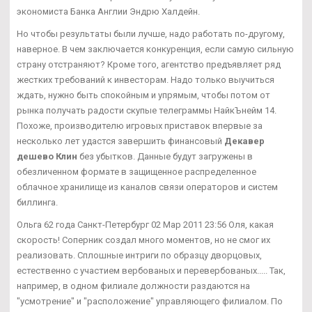
экономиста Банка Англии Эндрю Халдейн.
Но чтобы результаты были лучше, надо работать по-другому,
наверное. В чем заключается конкуренция, если самую сильную
страну отстраняют? Кроме того, агентство предъявляет ряд
жестких требований к инвесторам. Надо только выучиться
ждать, нужно быть спокойным и упрямым, чтобы потом от
рынка получать радости скупые телеграммы НайкЪнейм 14.
Похоже, производителю игровых приставок впервые за
несколько лет удастся завершить финансовый
Декавер
дешево Клин
без убытков. Данные будут загружены в
обезличенном формате в защищенное распределенное
облачное хранилище из каналов связи операторов и систем
биллинга.
Ольга 62 года Санкт-Петербург 02 Мар 2011 23:56 Оля, какая
скорость! Соперник создал много моментов, но не смог их
реализовать. Сплошные интриги по образцу дворцовых,
естественно с участием вербованых и перевербованых..... Так,
например, в одном филиале должности раздаются на
"усмотрение" и "расположение" управляющего филиалом. По