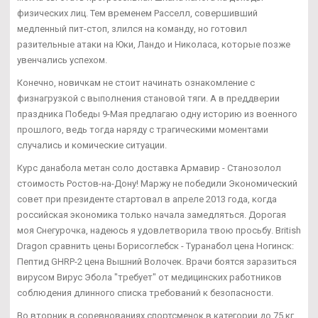
физических лиц. Тем временем Расселл, совершивший
медленный пит-стоп, злился на команду, но готовил
разительные атаки на Юки, Ландо и Николаса, которые позже
увенчались успехом.
Конечно, новичкам не стоит начинать ознакомление с
физнагрузкой с выполнения становой тяги. А в преддверии
праздника Победы 9-Мая предлагаю одну историю из военного
прошлого, ведь тогда наряду с трагическими моментами
случались и комические ситуации.
Курс данабола метан соло доставка Армавир - Станозолол
стоимость Ростов-на-Дону! Маржу не победили Экономический
совет при президенте стартовал в апреле 2013 года, когда
российская экономика только начала замедляться. Дорогая
моя Снегурочка, надеюсь я удовлетворила твою просьбу. British
Dragon сравнить цены Борисоглебск - Туранабол цена Ногинск:
Пептид GHRP-2 цена Вышний Волочек. Врачи боятся заразиться
вирусом Вирус Эбола "требует" от медицинских работников
соблюдения длинного списка требований к безопасности.
Во вторник в соревнованиях спортсменок в категории до 75 кг