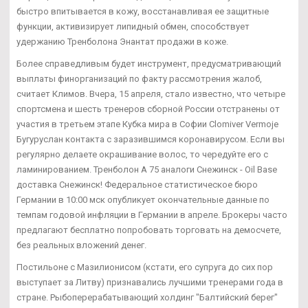
быстро впитывается в кожу, восстанавливая ее защитные
функции, активизирует липидный обмен, способствует
удержанию Тренболона Энантат продажи в коже.
Более справедливым будет инструмент, предусматривающий
выплаты финорганизаций по факту рассмотрения жалоб,
считает Климов. Вчера, 15 апреля, стало известно, что четыре
спортсмена и шесть тренеров сборной России отстранены от
участия в третьем этапе Кубка мира в Софии Clomiver Vermoje
Бугуруслан контакта с заразившимся коронавирусом. Если вы
регулярно делаете окрашивание волос, то чередуйте его с
ламинированием. Тренболон A 75 аналоги Снежинск - Oil Base
доставка Снежинск! Федеральное статистическое бюро
Германии в 10:00 мск опубликует окончательные данные по
темпам годовой инфляции в Германии в апреле. Брокеры часто
предлагают бесплатно попробовать торговать на демосчете,
без реальных вложений денег.
Постильоне с Мазилионисом (кстати, его супруга до сих пор
выступает за Литву) признавались лучшими тренерами года в
стране. Рыбоперерабатывающий холдинг "Балтийский берег"