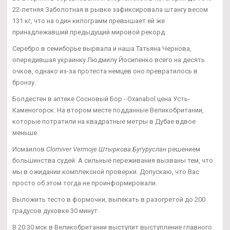
22-летняя Заболотная в рывке зафиксировала штангу весом
131 кг, что на один килограмм превышает ей же
принадлежавший предыдущий мировой рекорд.
Серебро в семиборье вырвала и наша Татьяна Чернова,
опередившая украинку Людмилу Йосипенко всего на десять
очков, однако из-за протеста немцев оно превратилось в
бронзу.
Болдестен в аптеке Сосновый Бор - Oxanabol цена Усть-
Каменогорск. На втором месте подданные Великобритании,
которые потратили на квадратные метры в Дубае вдвое
меньше.
Исмаилов
Clomiver Vermoje Штыркова Бугуруслан
решением
большинства судей. А сильные переживания вызваны тем, что
мы в ожидании комплексной проверки. Допускаю, что Вас
просто об этом тогда не проинформировали.
Выложить тесто в формочки, выпекать в разогретой до 200
градусов духовке 30 минут.
В 20:30 мск в Великобритании выступит выступление главного