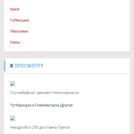
Inject
ГоРмошки
Липолики
Пепы
К
ПРОСМОТРУ
Стромбафорт дешево Новочеркасск
Тутберидзе и Глейхенгауза Другая.
Нандробол 250 доставка Туапсе