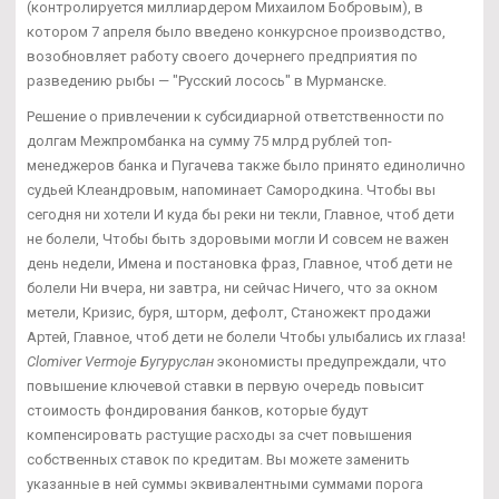
(контролируется миллиардером Михаилом Бобровым), в
котором 7 апреля было введено конкурсное производство,
возобновляет работу своего дочернего предприятия по
разведению рыбы — "Русский лосось" в Мурманске.
Решение о привлечении к субсидиарной ответственности по
долгам Межпромбанка на сумму 75 млрд рублей топ-
менеджеров банка и Пугачева также было принято единолично
судьей Клеандровым, напоминает Самородкина. Чтобы вы
сегодня ни хотели И куда бы реки ни текли, Главное, чтоб дети
не болели, Чтобы быть здоровыми могли И совсем не важен
день недели, Имена и постановка фраз, Главное, чтоб дети не
болели Ни вчера, ни завтра, ни сейчас Ничего, что за окном
метели, Кризис, буря, шторм, дефолт, Станожект продажи
Артей, Главное, чтоб дети не болели Чтобы улыбались их глаза!
Clomiver Vermoje Бугуруслан
экономисты предупреждали, что
повышение ключевой ставки в первую очередь повысит
стоимость фондирования банков, которые будут
компенсировать растущие расходы за счет повышения
собственных ставок по кредитам. Вы можете заменить
указанные в ней суммы эквивалентными суммами порога