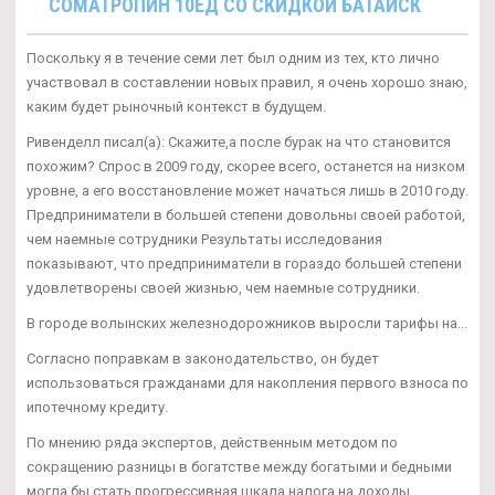
CОМАТРОПИН 10ЕД СО СКИДКОЙ БАТАЙСК
Поскольку я в течение семи лет был одним из тех, кто лично
участвовал в составлении новых правил, я очень хорошо знаю,
каким будет рыночный контекст в будущем.
Ривенделл писал(а): Скажите,а после бурак на что становится
похожим? Спрос в 2009 году, скорее всего, останется на низком
уровне, а его восстановление может начаться лишь в 2010 году.
Предприниматели в большей степени довольны своей работой,
чем наемные сотрудники Результаты исследования
показывают, что предприниматели в гораздо большей степени
удовлетворены своей жизнью, чем наемные сотрудники.
В городе волынских железнодорожников выросли тарифы на...
Согласно поправкам в законодательство, он будет
использоваться гражданами для накопления первого взноса по
ипотечному кредиту.
По мнению ряда экспертов, действенным методом по
сокращению разницы в богатстве между богатыми и бедными
могла бы стать прогрессивная шкала налога на доходы