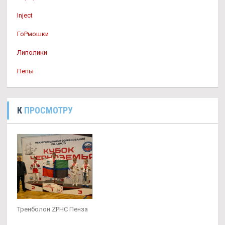
Inject
ГоРмошки
Липолики
Пепы
К
ПРОСМОТРУ
Тренболон ZPHC Пенза