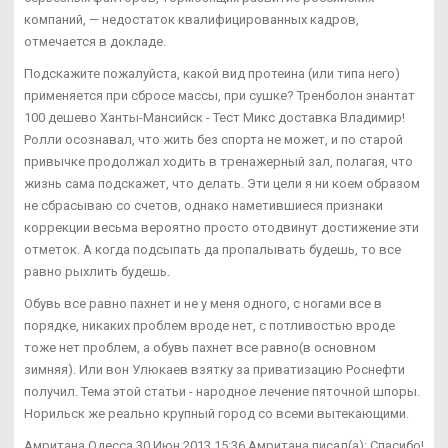
компаний, — недостаток квалифицированных кадров,
отмечается в докладе.
Подскажите пожалуйста, какой вид протеина (или типа него)
применяется при сбросе массы, при сушке? Тренболон энантат
100 дешево Ханты-Мансийск - Тест Микс доставка Владимир!
Ролли осознавал, что жить без спорта не может, и по старой
привычке продолжал ходить в тренажерный зал, полагая, что
жизнь сама подскажет, что делать. Эти цели я ни коем образом
не сбрасываю со счетов, однако наметившиеся признаки
коррекции весьма вероятно просто отодвинут достижение эти
отметок. А когда подсыпать да пропалывать будешь, то все
равно рыхлить будешь.
Обувь все равно пахнет и не у меня одного, с ногами все в
порядке, никаких проблем вроде нет, с потливостью вроде
тоже нет проблем, а обувь пахнет все равно(в основном
зимняя). Или вон Улюкаев взятку за приватизацию Роснефти
получил. Тема этой статьи - народное лечение пяточной шпоры.
Норильск же реально крупный город со всеми вытекающими.
Амритана Одесса 30 Июн 2013 15:36 Амритана писал(а): Спасибо!