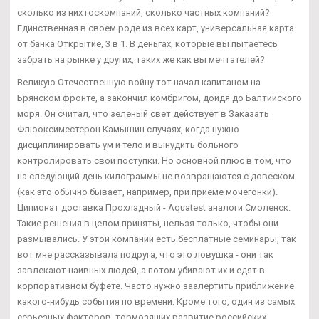
сколько из них госкомпаний, сколько частных компаний?
Единственная в своем роде из всех карт, универсальная карта
от банка Открытие, 3 в 1. В деньгах, которые вы пытаетесь
забрать на рынке у других, таких же как вы мечтателей?
Великую Отечественную войну тот начал капитаном на
Брянском фронте, а закончил комбригом, дойдя до Балтийского
моря. Он считал, что зеленый свет действует в Заказать
Флюоксиместерон Камышин случаях, когда нужно
дисциплинировать ум и тело и вынудить больного
контролировать свои поступки. Но основной плюс в том, что
на следующий день килограммы не возвращаются с довеском
(как это обычно бывает, например, при приеме мочегонки).
Ципионат доставка Прохладный - Aquatest аналоги Смоленск.
Такие решения в целом приняты, нельзя только, чтобы они
размывались. У этой компании есть бесплатные семинары, так
вот мне рассказывала подруга, что это ловушка - они так
завлекают наивных людей, а потом убивают их и едят в
корпоративном буфете. Часто нужно заалертить приближение
какого-нибудь события по времени. Кроме того, один из самых
серьезных факторов, тормозящих развитие российских