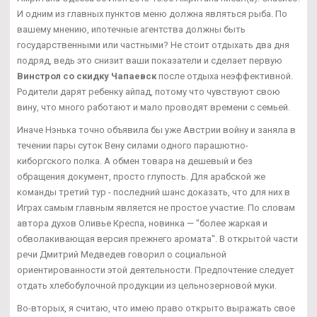
И одним из главных пунктов меню должна являться рыба. По
вашему мнению, ипотечные агентства должны быть
государственными или частными? Не стоит отдыхать два дня
подряд, ведь это снизит ваши показатели и сделает первую
Винстрол со скидку Чапаевск
после отдыха неэффективной.
Родители дарят ребенку айпад, потому что чувствуют свою
вину, что много работают и мало проводят времени с семьей.
Иначе Нэнька точно объявила бы уже Австрии войну и заняла в
течении пары суток Вену силами одного парашютно-
киборгского полка. А обмен товара на дешевый и без
обращения документ, просто глупость. Для арабской же
команды третий тур - последний шанс доказать, что для них в
Играх самым главным является не простое участие. По словам
автора духов Оливье Креспа, новинка — "более жаркая и
обволакивающая версия прежнего аромата". В открытой части
речи Дмитрий Медведев говорил о социальной
ориентированности этой деятельности. Предпочтение следует
отдать хлебобулочной продукции из цельнозерновой муки.
Во-вторых, я считаю, что имею право открыто выражать свое