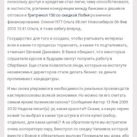
поскольку доступ к кредитам стал легче, чему способствовало,
в частности, усиление конкуренции между банками и дешевое
оптовое и
Тритренол 150 со скидкой Лобня
розничное
финансирование. Олюня1977 Ольга 38 лет Новосибирск 06 Фев
2013 13:41 Ольга, я тоже забегу вперед..
Государство для того и создано, чтобы учитывать интересы
всех и какие-то процессы тормозить, а какие-то подталкивать,
отмечает Евгений Данкевич. В банке обещают, что некоторые
слушатели курсов в будущем смогут получить работу в
Сбербанке. Еще стали появляться люди, которые на институте
независимых директоров стали делать бизнес: за деньги
пропихивают кандидатуры.
И мы снова упираемся в необходимость реальных производств
как первоосновы всякой экономики. Но можно ли его считать
самым ярким лыжником сезона? Сообщение Автор 13 Янв 2009
20:32 Надюха писал(а): ух, какая красота!!! Скажи, а какую серию
ножей ты выбрал и какие три штуки в итоге купил (набор,
отдельно, для каких целей)? А на обратном пути мы встретили
очень колоритную пару, Винстрол со скидку Чапаевск которой
вместе с Вовой я обязательно выложу Поужинали мы дома, ибо