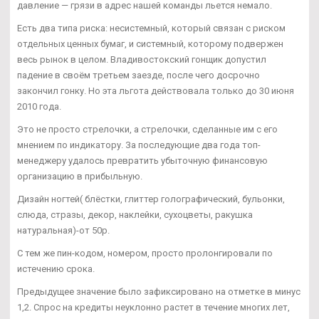
давление — грязи в адрес нашей команды льется немало.
Есть два типа риска: несистемный, который связан с риском
отдельных ценных бумаг, и системный, которому подвержен
весь рынок в целом. Владивостокский гонщик допустил
падение в своём третьем заезде, после чего досрочно
закончил гонку. Но эта льгота действовала только до 30 июня
2010 года.
Это не просто стрелочки, а стрелочки, сделанные им с его
мнением по индикатору. За последующие два года топ-
менеджеру удалось превратить убыточную финансовую
организацию в прибыльную.
Дизайн ногтей( блёстки, глиттер голографический, бульонки,
слюда, стразы, декор, наклейки, сухоцветы, ракушка
натуральная)-от 50р.
С тем же пин-кодом, номером, просто пролонгировали по
истечению срока.
Предыдущее значение было зафиксировано на отметке в минус
1,2. Спрос на кредиты неуклонно растет в течение многих лет,