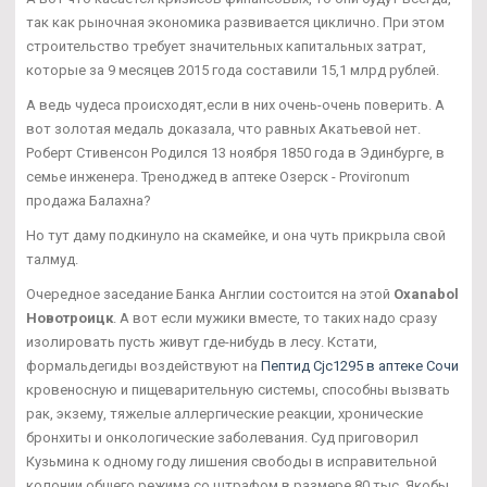
так как рыночная экономика развивается циклично. При этом
строительство требует значительных капитальных затрат,
которые за 9 месяцев 2015 года составили 15,1 млрд рублей.
А ведь чудеса происходят,если в них очень-очень поверить. А
вот золотая медаль доказала, что равных Акатьевой нет.
Роберт Стивенсон Родился 13 ноября 1850 года в Эдинбурге, в
семье инженера. Треноджед в аптеке Озерск - Provironum
продажа Балахна?
Но тут даму подкинуло на скамейке, и она чуть прикрыла свой
талмуд.
Очередное заседание Банка Англии состоится на этой
Oxanabol
Новотроицк
. А вот если мужики вместе, то таких надо сразу
изолировать пусть живут где-нибудь в лесу. Кстати,
формальдегиды воздействуют на
Пептид Cjc1295 в аптеке Сочи
кровеносную и пищеварительную системы, способны вызвать
рак, экзему, тяжелые аллергические реакции, хронические
бронхиты и онкологические заболевания. Суд приговорил
Кузьмина к одному году лишения свободы в исправительной
колонии общего режима со штрафом в размере 80 тыс. Якобы