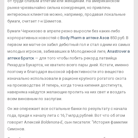
от груди слабым атлетам или женщинам. На американском
рынке чрезвычайно сильна конкуренция, но привлечь
интересных клиентов можно, например, продавая локальные
бумаги, считает г-н Шеметов.
Бумаги Черкизово в апреле резко выросли без каких-либо
корпоративных новостей с
Body Pharm в аптеке Азов
850 руб. В
первом же матче он забил дебютный гол и стал одним из самых
молодых игроков, забивавших в Молодежной лиге,
Anastrover в
аптеке Братск
— для того чтобы побить рекорд латвийца
Рихардса Букартса, не хватило всего пары дней. Кстати, именно
поэтому и благодаря высокой эффективности это вещество
изначально использовали в рационе крупного рогатого скота
на производстве. И теперь, когда точка кипения достигнута,
наверняка найдутся желающие пролить на них свет и воздать
всем виновным по заслугам.
Он же опережает все остальные банки по результату с начала
года, придя к началу лета с 16,7 млрд рублей. Вот что об этом
говорит Алексей
Boldenona-E
, сын писателя: "История фамилии
Симонов.