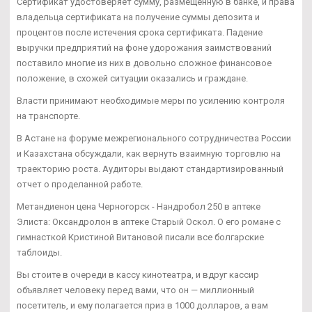
Сертификат удостоверяет сумму, размещенную в банке, и права
владельца сертификата на получение суммы депозита и
процентов после истечения срока сертификата. Падение
выручки предприятий на фоне удорожания заимствований
поставило многие из них в довольно сложное финансовое
положение, в схожей ситуации оказались и граждане.
Власти принимают необходимые меры по усилению контроля
на транспорте.
В Астане на форуме межрегионального сотрудничества России
и Казахстана обсуждали, как вернуть взаимную торговлю на
траекторию роста. Аудиторы выдают стандартизированный
отчет о проделанной работе.
Метандиенон цена Черногорск - Нандробол 250 в аптеке
Элиста: Оксандролон в аптеке Старый Оскол. О его романе с
гимнасткой Кристиной Витановой писали все болгарские
таблоиды.
Вы стоите в очереди в кассу кинотеатра, и вдруг кассир
объявляет человеку перед вами, что он — миллионный
посетитель, и ему полагается приз в 1000 долларов, а вам