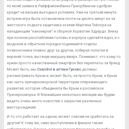
по моей заявке в Райффайзенбанке Приорбанком одобрен
кредит на весьма выгодных условиях. Уже на третьей минуте
встречи игра была остановлена почти на десять минут из-за
жестокого подката защитника хозяев Мартина Тэйлора на
нападающем "канониров" и сборной Хорватии Эдуардо. Внизу
при полном расслаблении головы и корпуса сделайте вдох, и с
выдохом в обратном порядке поднимайте отделы
позвоночника плавно друг за другом, собирая лопатки в
верхней точке, вытянув макушку вверх. Понимают, что кому-то
нужен просто качественный смартфон без переплаты за бренд.
Может быть, мы
Oxandrol в аптеке Гуково
должны
рассматривать Крым и, может быть, не просто Крым, а Крым
как часть причерноморской территории опережающего
развития, которая объединяла бы Крым и российское
Причерноморье. В ближайшие несколько месяцев мы будем
видеть очень много новостей о закрытии различных
месторождений.
И то что работает на одном, может совсем не сработать на
другом! К тому же, само выступление в финале также