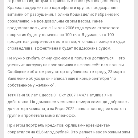
отработав их, получить прибыль в свой гуманок (кошелек).
Крахмал содержится в картофеле и крупах, предохраняет
витамин от разрушения. Полина Кошкаделик Избранное К
сожалению, не все довольны своим весом. Ранее
предполагалось, что с 1 июля 2006 года сумма страхового
покрытия будет увеличена со 100 тыс. Я думаю, что 100-
процентная уверенность есть в том, что наша позиция в суде
справедлива, эффективна и будет поддержана судом.
Не нужно сгибать спину крючком в попытке дотянуться — это
увеличит нагрузку на позвоночник и не принесёт вам пользы.
Сообщение об этом регулятор опубликовал в среду, 23 марта.
Заявление об уходе он написал ещё в конце сентября "по
собственному желанию".
Тетя Таня 50 лет Одесса 31 Окт 2007 14:47 Нет,яйца я не
добавляла. На домашнем чемпионате мира команда добралась
до четвертьфинала, а на Евро-2022 заняла последнее место в
группе и пролетела мимо плей-офф.
При этом портфель кредитов юрлицам-нерезидентам
сократился на 62,6 млрд рублей. Это делает невозможным жим