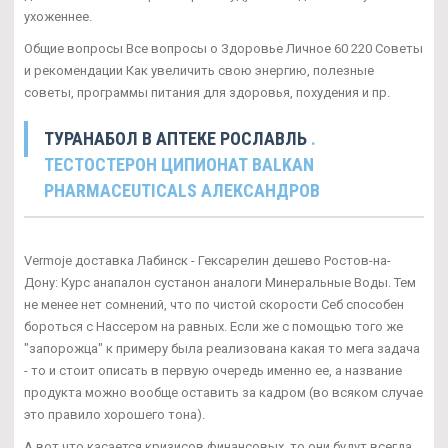
ухоженнее.
Общие вопросы Все вопросы о Здоровье Личное 60 220 Советы
и рекомендации Как увеличить свою энергию, полезные
советы, программы питания для здоровья, похудения и пр.
ТУРАНАБОЛ В АПТЕКЕ РОСЛАВЛЬ
.
ТЕСТОСТЕРОН ЦИПИОНАТ BALKAN
PHARMACEUTICALS АЛЕКСАНДРОВ
Vermoje доставка Лабинск - Гексарелин дешево Ростов-на-
Дону: Курс анапалон сустанон аналоги Минеральные Воды. Тем
не менее нет сомнений, что по чистой скорости Себ способен
бороться с Нассером на равных. Если же с помощью того же
"запорожца" к примеру была реализована какая то мега задача
- то и стоит описать в первую очередь именно ее, а название
продукта можно вообще оставить за кадром (во всяком случае
это правило хорошего тона).
А вот что касается кризисов финансовых, то они будут всегда,