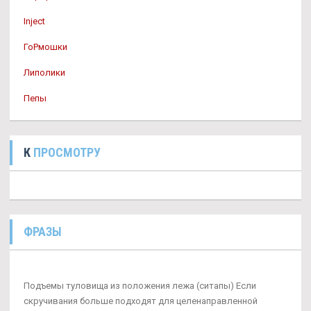
Inject
ГоРмошки
Липолики
Пепы
К
ПРОСМОТРУ
ФРАЗЫ
Подъемы туловища из положения лежа (ситапы) Если
скручивания больше подходят для целенаправленной