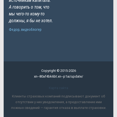
источникам капитала.
А говорить о том, что
мы чего-то кому-то
должны, я бы не хотел.
Федор, видеоблогер
Copyright © 2015-2026
xn--80af4bk6bt.xn--p1ai/update/
Карта сайта
Клиенты страховых компаний подписывают документ об
отсутствии у них уведомления, а предоставление ими
ложных сведений — гарантия отказа в выплате страховки.