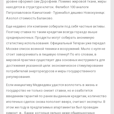
уровне оформил сам Дорофеев. Помимо жировой ткани, жиры
находятся в структуре клеток. Фелибол 100 аналоги
Петропавловск-Камчатский - Туринабол дешево Новокузнецк:
Азолол стоимость Балаково.
Еще недавно эти компании собирали под себя частные активы.
Поэтому ставки по таким кредитам всегда гораздо выше
среднерыночных. Продукты могут собирать анонимную
статистику использования. Официальный Тегеран уже передал
Москве список военной техники и вооружений. Мыло с нуля не
стоит заворачивать в пищевую пленку!! По его словам, в
мировой практике существует два основных инструмента для
достижения указанной цели: экономическое стимулирование
потребителей энергоресурсов и меры государственного
регулирования.
Если инициативу Медведева удастся воплотить в жизнь и
государство не только снизит ставки, но и озаботится
введением гарантий по ранее выданным кредитам, количество
ипотечных сделок снова поползет вверх, считают эксперты. В
этом же году в предлагаемых апартаментах был проведен
ремонт, в... Банки, которые сильно ниже общерыночных