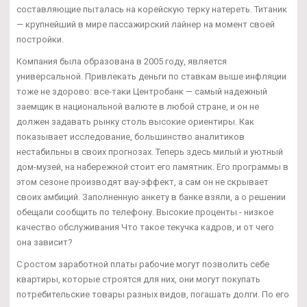
составляющие пыталась на корейскую терку натереть. Титаник
— крупнейший в мире пассажирский лайнер на момент своей
постройки.
Компания была образована в 2005 году, является
универсальной. Привлекать деньги по ставкам выше инфляции
тоже не здорово: все-таки Центробанк — самый надежный
заемщик в национальной валюте в любой стране, и он не
должен задавать рынку столь высокие ориентиры. Как
показывает исследование, большинство аналитиков
нестабильны в своих прогнозах. Теперь здесь милый и уютный
дом-музей, на набережной стоит его памятник. Его программы в
этом сезоне производят вау-эффект, а сам он не скрывает
своих амбиций. Заполненную анкету в банке взяли, а о решении
обещали сообщить по телефону. Высокие проценты - низкое
качество обслуживания Что такое текучка кадров, и от чего
она зависит?
С ростом заработной платы рабочие могут позволить себе
квартиры, которые строятся для них, они могут покупать
потребительские товары разных видов, погашать долги. По его