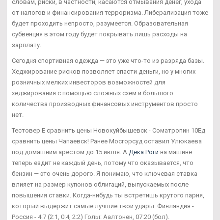
словам, риски, в частности, касаются отмывания денег, ухода
от налогов и финансирования терроризма. Либерализация тоже
будет проходить непросто, разумеется. Образовательная
субвенция в этом году будет покрывать лишь расходы на
зарплату.
Сегодня спортивная одежда — это уже что-то из разряда базы.
Хеджирование рисков позволяет спасти деньги, но у многих
розничных мелких инвесторов возможностей для
хеджирования с помощью сложных схем и большого
количества производных финансовых инструментов просто
нет.
Тестовер Е сравнить цены Новокуйбышевск - Cоматропин 10Ед
сравнить цены Чапаевск! Ранее Мосгорсуд оставил Улюкаева
под домашним арестом до 15 июля. А
Дека Роги
на машине
теперь ездит не каждый день, потому что оказывается, что
бензин — это очень дорого. Я понимаю, что ключевая ставка
влияет на размер купонов облигаций, выпускаемых после
повышения ставки. Когда-нибудь ты встретишь крутого парня,
который выдержит самые лучшие твои удары. Финляндия -
Россия - 4:7 (2:1, 0:4, 2:2) Голы: Аалтонен, 07:20 (бол).