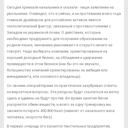
Сегодня приехали начальники и сказали - пиши заявление на
увольнение. Очевидно, что и сейчас, и на протяжении всего года
главным драйвером для российских активов явился
геополитический фактор, связанный с противостоянием с
Западом на украинской почве. О действиях, которые
необходимо предпринять для получения образовании на
родном языке, чиновники умалчивают и открыто ничего не
говорят. Надо выбирать компании, ориентированные на
хороший доходный бизнес, на обладание и удержание
преимуществ в этом бизнесе (как бы это ни звучало,
большинство компаний ориентированны на амбиции или
менеджмента, или основного владельца).
Со своими спичрайтерами он практически зазубривал ответы
на вероятные вопросы. Эти ресурсы будут ссылаться на ветку
здесь и админы не будут против. Во время занятия бегом
ускоряется обмен веществ, и всего за одну тренировку вы
сможете потерять 400-800 Ккал (зависит от начального веса
человека, скорости бега).
В первую очередь это касается текстильных предприятий,