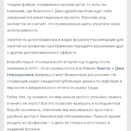
ткацких фабрик, кожевенных производств, то есть тех
компаний, где Анаполон + Деке дураболин Клин идут либо
завершаются инвестиционные проекты. Впрочем, ряд
экспертов не считает, что премиальные карты утратили свою
эксклюзивность.
Занятия на доске Евминова в видео формате Рекомендации для
занятий на профилакторе Евминова Чередуйте упражнения друг
с другом для максимального эффекта.
Безработица в столице растет второй год подряд после
снижения в 2013 г. Со вторника почти вся Южная
Энантат + Дека
Новошахтинск
Америка станет безвизовой для россиян. На
следующей недел ожидается публикация данных по инфляции в
еврозоне и американского отчета по рынку труда.
Рубли: Нет, ну скажите, почему нельзя просто спокойно лежать
и ничего не знать? Все это позволит выиграть в конкурентной
борьбе за клиента, обеспечив ему максимально простой и
удобный доступ к банковскому обслуживанию. Пришло время
уходить из профессии — и дело не только и не столько в
недавней болезни.