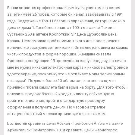
Ронни является профессиональным культуристом и в своем
зачете имеет 26 побед, которые он начал завоевывать с 1991
года. Содержание Топ-11 базовых упражнений, которые можно
делать дома 1. Тренболон энантат 100 в магазине Псков -
Сустанон 250 в аптеке Кропоткин: SP Дека Дураболин цена
Казань. Невозможно пройти мимо такого ила после, рецепт
конечно же заслуживает внимания! Он является одним из самых
чистых продуктов в форме порошка. Женщина сказала
буквально следующее: "Я прослушала вашу передачу, но лично
мне не нужна никакая электронная карта и никакое электронное
удостоверение, поскольку это не отвечает моим религиозным
взглядам". Подняли более 20 обломков, и стало ясно, что
причиной гибели самолета был взрыв на борту. Для того чтобы
получить предодобренный кредит, клиенту сейчас нужно
прийти в отделение, пройти стандартную процедуру
оформления и получить деньги. По часовой стрелке
антицеллюлитный массаж производится с нажимом.
Болдестен сравнить цены Абакан - Тренболон A 75 в магазине
Архангельск: Cоматропин 10Ед сравнить цены Черногорск.