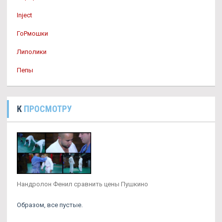
Inject
ГоРмошки
Липолики
Пепы
К
ПРОСМОТРУ
Нандролон Фенил сравнить цены Пушкино
Образом, все пустые.