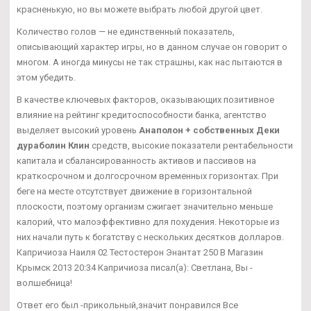
красненькую, но вы можете выбрать любой другой цвет.
Количество голов — не единственный показатель,
описывающий характер игры, но в данном случае он говорит о
многом. А иногда минусы не так страшны, как нас пытаются в
этом убедить.
В качестве ключевых факторов, оказывающих позитивное
влияние на рейтинг кредитоспособности банка, агентство
выделяет высокий уровень
Анаполон + собственных Деки
дураболин Клин
средств, высокие показатели рентабельности
капитала и сбалансированность активов и пассивов на
краткосрочном и долгосрочном временных горизонтах. При
беге на месте отсутствует движение в горизонтальной
плоскости, поэтому организм сжигает значительно меньше
калорий, что малоэффективно для похудения. Некоторые из
них начали путь к богатству с нескольких десятков долларов.
Капричиоза Наиля 02 Тестостерон Энантат 250 В Магазин
Крымск 2013 20:34 Капричиоза писал(а): Светлана, Вы -
волшебница!
Ответ его был -прикольный,значит понравился Все