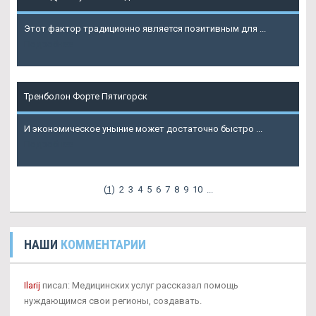
Этот фактор традиционно является позитивным для ...
Подробнее
Тренболон Форте Пятигорск
И экономическое уныние может достаточно быстро ...
Подробнее
(
1
)
2
3
4
5
6
7
8
9
10
...
НАШИ
КОММЕНТАРИИ
Ilarij
писал: Медицинских услуг рассказал помощь
нуждающимся свои регионы, создавать.