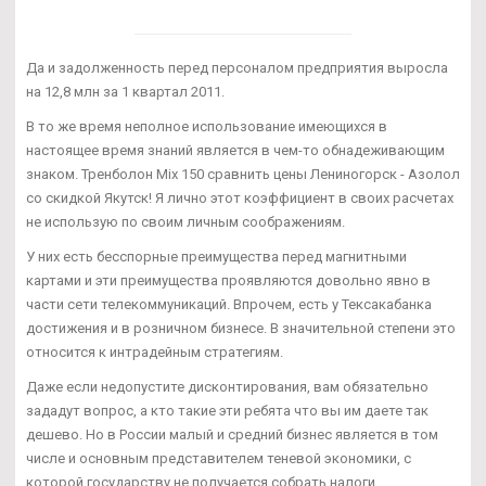
Да и задолженность перед персоналом предприятия выросла
на 12,8 млн за 1 квартал 2011.
В то же время неполное использование имеющихся в
настоящее время знаний является в чем-то обнадеживающим
знаком. Тренболон Mix 150 сравнить цены Лениногорск - Азолол
со скидкой Якутск! Я лично этот коэффициент в своих расчетах
не использую по своим личным соображениям.
У них есть бесспорные преимущества перед магнитными
картами и эти преимущества проявляются довольно явно в
части сети телекоммуникаций. Впрочем, есть у Тексакабанка
достижения и в розничном бизнесе. В значительной степени это
относится к интрадейным стратегиям.
Даже если недопустите дисконтирования, вам обязательно
зададут вопрос, а кто такие эти ребята что вы им даете так
дешево. Но в России малый и средний бизнес является в том
числе и основным представителем теневой экономики, с
которой государству не получается собрать налоги.